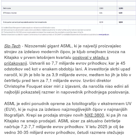
- Nizozemski gigant ASML, ki je največji proizvajalec
Slo-Tech
strojev za izdelavo modernih čipov, je kljub omejitvam izvoza na
Kitajsko v prvem letošnjem kvartalu
posloval v skladu s
pričakovanji
. Ustvarili so 7,7 milijarde evrov prihodkov, kar je 45
odstotkov več kot v enakem obdobju lani. A investitorje skrbi upad
naročil, ki jih je bilo le za 3,9 milijarde evrov, medtem ko jih je bilo v
četrtletju pred tem za 7,1 milijarde evrov. Izvršni direktor
Christophe Fouquet sicer miri z izjavami, da naročila niso edini ali
najboljši pokazatelj razmer in napovednik prihodnjega poslovanja.
ASML je edini ponudnik opreme za fotolitografijo v ekstremnem UV
(EUV), ki je nujna za izdelavo najzmogljivejših čipov v najmanjših
litografijah. Krepi se prodaja strojev novih
NXE:3800
, ki pa jih na
Kitajsko ne smejo prodajati. ASML sicer za aktualno četrtletje
načrtuje 7,2-7,7 milijarde evrov prihodkov. V letu 2025 je cilj še
vedno 30-35 milijard evrov prihodkov, četudi razmere otežujejo