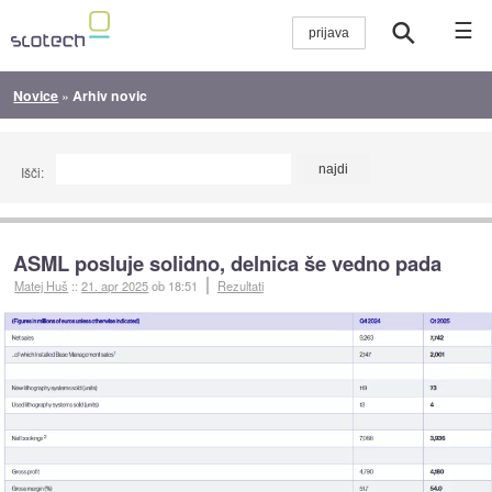
☰
Novice
»
Arhiv novic
Išči:
ASML posluje solidno, delnica še vedno pada
Matej Huš
::
21. apr 2025
ob 18:51
Rezultati