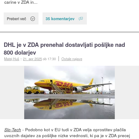
carine v ZDA in...
35 komentarjev
Preberi več
DHL je v ZDA prenehal dostavljati pošljke nad
800 dolarjev
Matej Huš
::
21. apr 2025
ob 17:30
Ostale najave
- Podobno kot v EU tudi v ZDA velja oprostitev plačila
Slo-Tech
uvoznih dajatev za pošiljke nizke vrednosti, ki pa je v ZDA precej