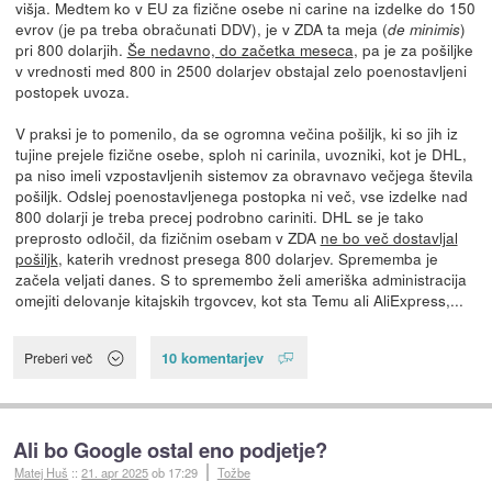
višja. Medtem ko v EU za fizične osebe ni carine na izdelke do 150
evrov (je pa treba obračunati DDV), je v ZDA ta meja (
)
de minimis
pri 800 dolarjih.
Še nedavno, do začetka meseca
, pa je za pošiljke
v vrednosti med 800 in 2500 dolarjev obstajal zelo poenostavljeni
postopek uvoza.
V praksi je to pomenilo, da se ogromna večina pošiljk, ki so jih iz
tujine prejele fizične osebe, sploh ni carinila, uvozniki, kot je DHL,
pa niso imeli vzpostavljenih sistemov za obravnavo večjega števila
pošiljk. Odslej poenostavljenega postopka ni več, vse izdelke nad
800 dolarji je treba precej podrobno cariniti. DHL se je tako
preprosto odločil, da fizičnim osebam v ZDA
ne bo več dostavljal
pošiljk
, katerih vrednost presega 800 dolarjev. Sprememba je
začela veljati danes. S to spremembo želi ameriška administracija
omejiti delovanje kitajskih trgovcev, kot sta Temu ali AliExpress,...
10 komentarjev
Preberi več
Ali bo Google ostal eno podjetje?
Matej Huš
::
21. apr 2025
ob 17:29
Tožbe