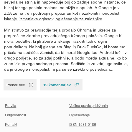
seveda ne strinja in napoveduje boj do zadnje sodne instance, če
bi kaj takega postalo realnost na nižjih stopnjah. A Google je v
ZDA že na treh področjih prepoznan kot nezakoniti monopolist:
iskanje
,
izmenjava oglasov, oglaševanje za založnike
.
Ministrstvo za pravosodje terja prodajo Chroma in ukrepe za
preprečitev zlorabe prevladujočega tržnega položaja. Google bi
moral podatke, ki jih zbere z iskanje, razkriti tudi drugim
ponudnikom. Najbolj glasna sta Bing in DuckDuckGo, ki bosta tudi
pričala na sodišču. Zamisli, da bi moral Google tudi Android ločiti v
drugo podjetje, so za zdaj potihnile, a bodo morda aktualne, ko bo
znan izid prvega sodnega procesa. Sodišče je za zdaj ugotovilo le,
da je Google monopolist, ni pa se še izreklo o posledicah...
19 komentarjev
Preberi več
Pravila
Večina pravic pridržanih
Odgovornost
Oglaševanje
Kontakt
ISSN 1581-0186