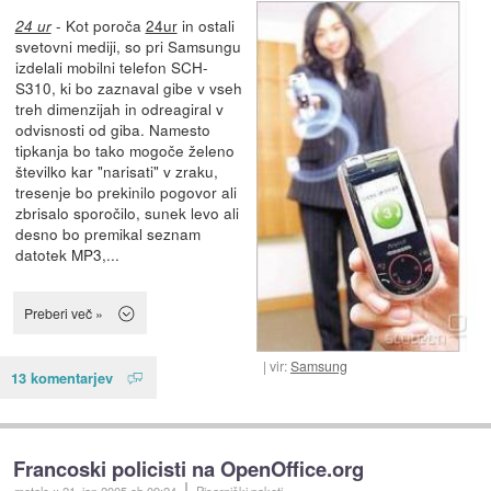
- Kot poroča
24ur
in ostali
24 ur
svetovni mediji, so pri Samsungu
izdelali mobilni telefon SCH-
S310, ki bo zaznaval gibe v vseh
treh dimenzijah in odreagiral v
odvisnosti od giba. Namesto
tipkanja bo tako mogoče želeno
številko kar "narisati" v zraku,
tresenje bo prekinilo pogovor ali
zbrisalo sporočilo, sunek levo ali
desno bo premikal seznam
datotek MP3,...
Preberi več »
vir:
Samsung
13 komentarjev
Francoski policisti na OpenOffice.org