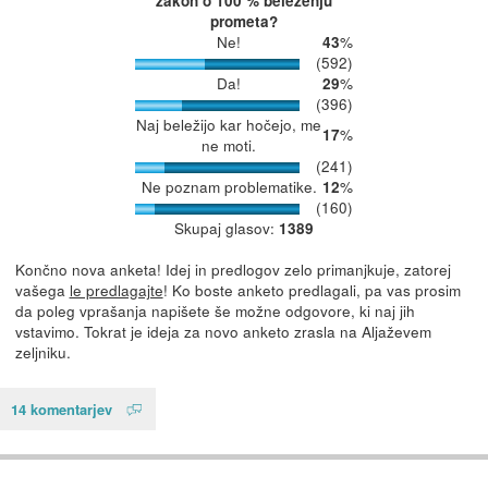
zakon o 100 % beleženju
prometa?
Ne!
%
43
(592)
Da!
%
29
(396)
Naj beležijo kar hočejo, me
%
17
ne moti.
(241)
Ne poznam problematike.
%
12
(160)
Skupaj glasov:
1389
Končno nova anketa! Idej in predlogov zelo primanjkuje, zatorej
vašega
le predlagajte
! Ko boste anketo predlagali, pa vas prosim
da poleg vprašanja napišete še možne odgovore, ki naj jih
vstavimo. Tokrat je ideja za novo anketo zrasla na Aljaževem
zeljniku.
14 komentarjev