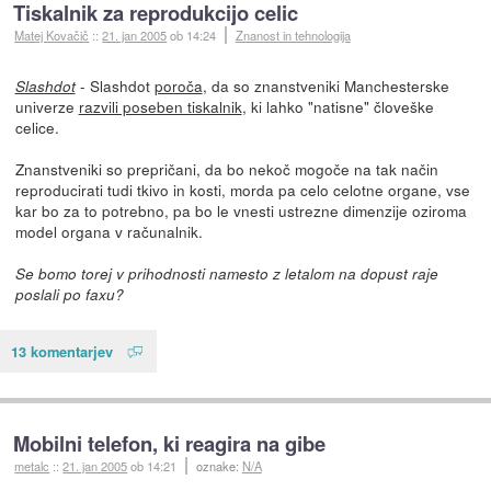
Tiskalnik za reprodukcijo celic
Matej Kovačič
::
21. jan 2005
ob 14:24
Znanost in tehnologija
- Slashdot
poroča
, da so znanstveniki Manchesterske
Slashdot
univerze
razvili poseben tiskalnik
, ki lahko "natisne" človeške
celice.
Znanstveniki so prepričani, da bo nekoč mogoče na tak način
reproducirati tudi tkivo in kosti, morda pa celo celotne organe, vse
kar bo za to potrebno, pa bo le vnesti ustrezne dimenzije oziroma
model organa v računalnik.
Se bomo torej v prihodnosti namesto z letalom na dopust raje
poslali po faxu?
13 komentarjev
Mobilni telefon, ki reagira na gibe
metalc
::
21. jan 2005
ob 14:21
oznake:
N/A