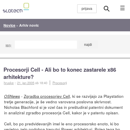
☰
Novice
»
Arhiv novic
Išči:
Procesorji Cell - Ali bo to konec zastarele x86
arhitekture?
hruske
::
21. jan 2005
ob 18:40
Procesorji
-
Zgradba procesorjev Cell
, ki se razvijajo za Playstation
OSNews
tretje generacije, je še vedno varovana poslovna skrivnost.
Nicholas Blachford si je vzel čas in preštudiral patentni dokument
in analiziral zgradbo procesorja Cell, kakor je v patentu opisan.
Cell, bo po predvidevanjih imel le eno procesorsko enoto, ki bo
verjetno zelo podobna trenutni Power arhitekturi. Poleg tega bo