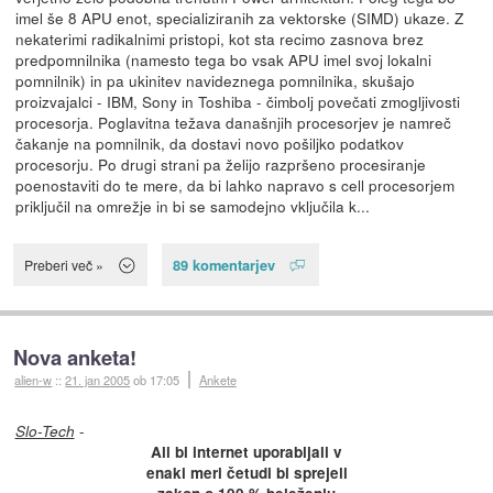
imel še 8 APU enot, specializiranih za vektorske (SIMD) ukaze. Z
nekaterimi radikalnimi pristopi, kot sta recimo zasnova brez
predpomnilnika (namesto tega bo vsak APU imel svoj lokalni
pomnilnik) in pa ukinitev navideznega pomnilnika, skušajo
proizvajalci - IBM, Sony in Toshiba - čimbolj povečati zmogljivosti
procesorja. Poglavitna težava današnjih procesorjev je namreč
čakanje na pomnilnik, da dostavi novo pošiljko podatkov
procesorju. Po drugi strani pa želijo razpršeno procesiranje
poenostaviti do te mere, da bi lahko napravo s cell procesorjem
priključil na omrežje in bi se samodejno vključila k...
89 komentarjev
Preberi več »
Nova anketa!
alien-w
::
21. jan 2005
ob 17:05
Ankete
-
Slo-Tech
Ali bi internet uporabljali v
enaki meri četudi bi sprejeli