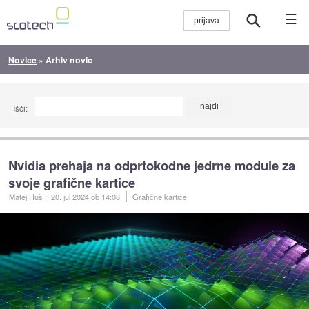
☰
Novice
»
Arhiv novic
Išči:
Nvidia prehaja na odprtokodne jedrne module za
svoje grafične kartice
Matej Huš
::
20. jul 2024
ob 14:08
Grafične kartice