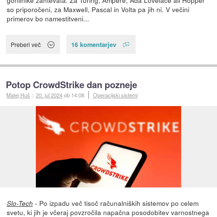
gonilnike zahtevata. Za Turing, Ampere, Ada Lovelace ali Hopper
so priporočeni, za Maxwell, Pascal in Volta pa jih ni. V večini
primerov bo namestitveni...
16 komentarjev
Preberi več
Potop CrowdStrike dan pozneje
Matej Huš
::
20. jul 2024
ob 14:08
Operacijski sistemi
- Po izpadu več tisoč računalniških sistemov po celem
Slo-Tech
svetu, ki jih je včeraj povzročila napačna posodobitev varnostnega