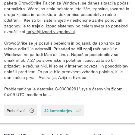
paketa CrowdStrike Falcon za Windows, se danes situacija počasi
normalizira. Včeraj so stala nekatera letališče, trgovine, tovarne in
druga ključna infrastruktura, dokler niso posodobitve ročno
odstranili. Ker so bili sistemi ujeti v neskončne zanke ponovnih
zagonov, je to trajalo. Izpad sistemov po celem svetu so ponekod
označili kot
največji izpad v zgodovini
.
CrowdStrike se
je posul s pepelom
in pojasnil, da so vzrok za
težave odkrili in odpravili. Prizadeti so bili zgolj računalniki z
Windows, ne pa tudi Mac ali Linux. Napačno posodobitev so
umaknili ob 7.27 po slovenskem poletnem času, zato so bili
prizadeti le računalniki, ki so se v internet povezali in posodobitev
naložili pred tem. To pa je bila predvsem vzhodna polobla, ki je
dan začela prva - Avstralija, Azija in Evropa.
Problematična je datoteka C-00000291*.sys s časovnim žigom
04:09 UTC, medtem ko...
32 komentarjev
Preberi več