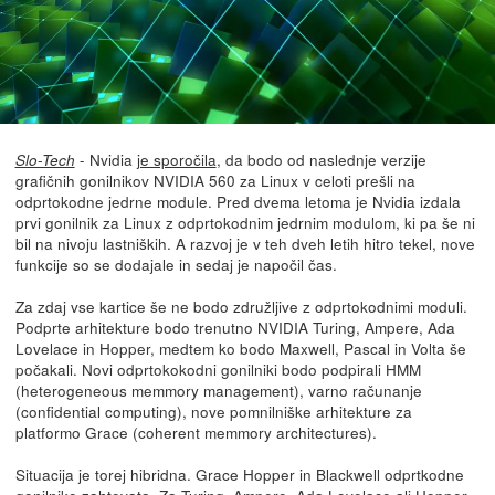
- Nvidia
je sporočila
, da bodo od naslednje verzije
Slo-Tech
grafičnih gonilnikov NVIDIA 560 za Linux v celoti prešli na
odprtokodne jedrne module. Pred dvema letoma je Nvidia izdala
prvi gonilnik za Linux z odprtokodnim jedrnim modulom, ki pa še ni
bil na nivoju lastniških. A razvoj je v teh dveh letih hitro tekel, nove
funkcije so se dodajale in sedaj je napočil čas.
Za zdaj vse kartice še ne bodo združljive z odprtokodnimi moduli.
Podprte arhitekture bodo trenutno NVIDIA Turing, Ampere, Ada
Lovelace in Hopper, medtem ko bodo Maxwell, Pascal in Volta še
počakali. Novi odprtokokodni gonilniki bodo podpirali HMM
(heterogeneous memmory management), varno računanje
(confidential computing), nove pomnilniške arhitekture za
platformo Grace (coherent memmory architectures).
Situacija je torej hibridna. Grace Hopper in Blackwell odprtkodne