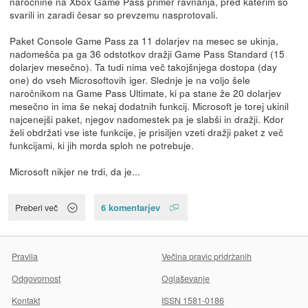
naročnine na Xbox Game Pass primer ravnanja, pred katerim so
svarili in zaradi česar so prevzemu nasprotovali.
Paket Console Game Pass za 11 dolarjev na mesec se ukinja,
nadomešča pa ga 36 odstotkov dražji Game Pass Standard (15
dolarjev mesečno). Ta tudi nima več takojšnjega dostopa (day
one) do vseh Microsoftovih iger. Slednje je na voljo šele
naročnikom na Game Pass Ultimate, ki pa stane že 20 dolarjev
mesečno in ima še nekaj dodatnih funkcij. Microsoft je torej ukinil
najcenejši paket, njegov nadomestek pa je slabši in dražji. Kdor
želi obdržati vse iste funkcije, je prisiljen vzeti dražji paket z več
funkcijami, ki jih morda sploh ne potrebuje.
Microsoft nikjer ne trdi, da je...
6 komentarjev
Preberi več
Pravila
Večina pravic pridržanih
Odgovornost
Oglaševanje
Kontakt
ISSN 1581-0186