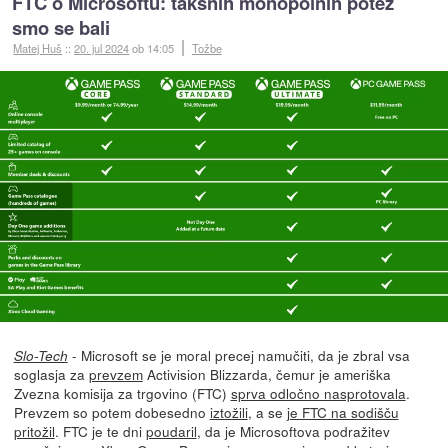
FTC o Microsoftu: takšnih monopolnih potez
smo se bali
Matej Huš
::
20. jul 2024
ob 14:05
Tožbe
- Microsoft se je moral precej namučiti, da je zbral vsa
Slo-Tech
soglasja za
prevzem
Activision Blizzarda, čemur je ameriška
Zvezna komisija za trgovino (FTC)
sprva odločno nasprotovala
.
Prevzem so potem dobesedno
iztožili
, a se
je FTC na sodišču
pritožil
. FTC je te dni
poudaril
, da je Microsoftova podražitev