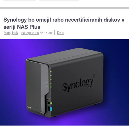
Synology bo omejil rabo necertificiranih diskov v
seriji NAS Plus
Matej Huš
::
20. apr 2025
ob 14:38
Diski