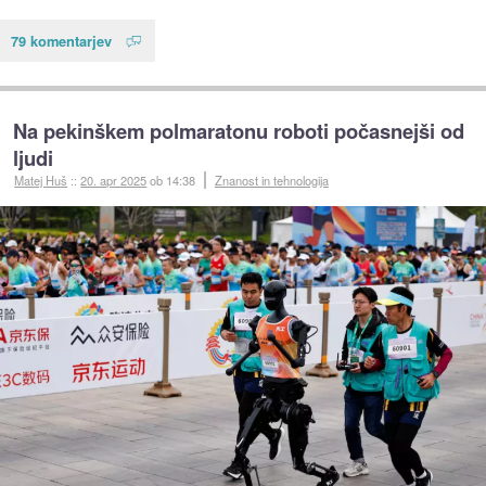
79 komentarjev
Na pekinškem polmaratonu roboti počasnejši od
ljudi
Matej Huš
::
20. apr 2025
ob 14:38
Znanost in tehnologija