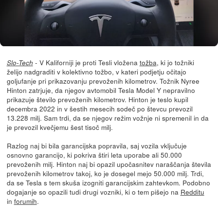
- V Kaliforniji je proti Tesli vložena
tožba
, ki jo tožniki
Slo-Tech
želijo nadgraditi v kolektivno tožbo, v kateri podjetju očitajo
goljufanje pri prikazovanju prevoženih kilometrov. Tožnik Nyree
Hinton zatrjuje, da njegov avtomobil Tesla Model Y nepravilno
prikazuje število prevoženih kilometrov. Hinton je teslo kupil
decembra 2022 in v šestih mesecih sodeč po števcu prevozil
13.228 milj. Sam trdi, da se njegov režim vožnje ni spremenil in da
je prevozil kvečjemu šest tisoč milj.
Razlog naj bi bila garancijska popravila, saj vozila vključuje
osnovno garancijo, ki pokriva štiri leta uporabe ali 50.000
prevoženih milj. Hinton naj bi opazil upočasnitev naraščanja števila
prevoženih kilometrov takoj, ko je dosegel mejo 50.000 milj. Trdi,
da se Tesla s tem skuša izogniti garancijskim zahtevkom. Podobno
dogajanje so opazili tudi drugi vozniki, ki o tem pišejo na
Redditu
in
forumih
.