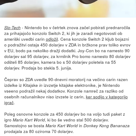
- Nintendo bo v četrtek znova začel pobirati prednaročila
Slo-Tech
za prihajajočo konzolo Switch 2, ki jih je zaradi negotovosti ob
ameriški uvedbi carin
odložil
. Cena konzole Switch 2 kljub bojazni
o podražitvi ostaja 450 dolarjev v ZDA in bržkone prav toliko evrov
v EU, bodo pa nekoliko dražji dodatki. Joy-Con bo na namesto 90
dolarjev sal 95 dolarjev, za krmilnik Pro bomo namesto 80 dolarjev
odšteli 85 dolarjev, kamera bo s 50 dolarjev poletela na 55
dolarjev. Prodaja bo stekla 5. junija.
Čeprav so ZDA uvedle 90-dnevni moratorij na večino carin razen
izdelke iz Kitajske
izvzetje kitajske elektronike, je Nintendo
in
vseeno podražil nekaj dodatkov. Konzole namreč za razliko od
osebnih računalnikov niso izvzete iz carin,
ker sodijo v kategorijo
igrač
.
Poleg osnovne konzole za 450 dolarjev bo na voljo tudi paket z
igro
, ki bo še vedno stal 500 dolarjev.
Mario Kart World
Samostojno se bosta
in
Mario Kart World
Donkey Kong Bananaza
prodajala za 80 oziroma 70 dolarjev.