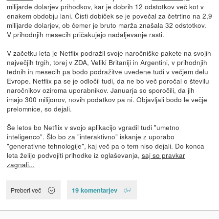
milijarde dolarjev prihodkov
, kar je dobrih 12 odstotkov več kot v
enakem obdobju lani. Čisti dobiček se je povečal za četrtino na 2,9
milijarde dolarjev, ob čemer je bruto marža znašala 32 odstotkov.
V prihodnjih mesecih pričakujejo nadaljevanje rasti.
V začetku leta je Netflix podražil svoje naročniške pakete na svojih
največjih trgih, torej v ZDA, Veliki Britaniji in Argentini, v prihodnjih
tednih in mesecih pa bodo podražitve uvedene tudi v večjem delu
Evrope. Netflix pa se je odločil tudi, da ne bo več poročal o številu
naročnikov oziroma uporabnikov. Januarja so sporočili, da jih
imajo 300 milijonov, novih podatkov pa ni. Objavljali bodo le večje
prelomnice, so dejali.
Še letos bo Netflix v svojo aplikacijo vgradil tudi "umetno
inteligenco". Šlo bo za "interaktivno" iskanje z uporabo
"generativne tehnologije", kaj več pa o tem niso dejali. Do konca
leta želijo podvojiti prihodke iz oglaševanja,
saj so pravkar
zagnali...
19 komentarjev
Preberi več