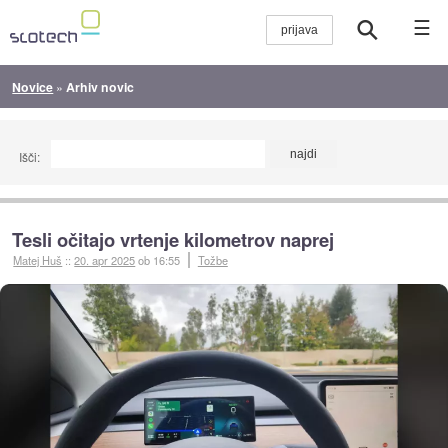
☰
Novice
»
Arhiv novic
Išči:
Tesli očitajo vrtenje kilometrov naprej
Matej Huš
::
20. apr 2025
ob 16:55
Tožbe