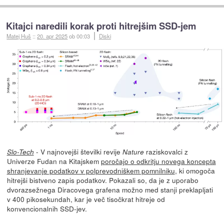
Kitajci naredili korak proti hitrejšim SSD-jem
Matej Huš
::
20. apr 2025
ob 00:03
Diski
- V najnovejši številki revije
raziskovalci z
Slo-Tech
Nature
Univerze Fudan na Kitajskem
poročajo o odkritju novega koncepta
shranjevanje podatkov v polprevodniškem pomnilniku
, ki omogoča
hitrejši bistveno zapis podatkov. Pokazali so, da je z uporabo
dvorazsežnega Diracovega grafena možno med stanji preklapljati
v 400 pikosekundah, kar je več tisočkrat hitreje od
konvencionalnih SSD-jev.