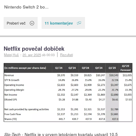
Nintendo Switch 2 bo...
11 komentarjev
Preberi več
Netflix povečal dobiček
Matej Huš
::
20. apr 2025
ob 00:03
Rezultati
- Netflix je v prvem letošnjem kvartalu
ustvaril 10,5
Slo-Tech