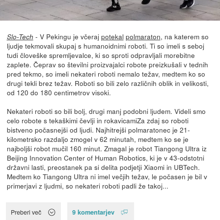
- V Pekingu je včeraj
potekal
polmaraton
, na katerem so
Slo-Tech
ljudje tekmovali skupaj s humanoidnimi roboti. Ti so imeli s seboj
tudi človeške spremljevalce, ki so sproti odpravljali morebitne
zaplete. Čeprav so številni proizvajalci robote preizkušali v tednih
pred tekmo, so imeli nekateri roboti nemalo težav, medtem ko so
drugi tekli brez težav. Roboti so bili zelo različnih oblik in velikosti,
od 120 do 180 centimetrov visoki.
Nekateri roboti so bili bolj, drugi manj podobni ljudem. Videli smo
celo robote s tekaškimi čevlji in rokavicamiZa zdaj so roboti
bistveno počasnejši od ljudi. Najhitrejši polmaratonec je 21-
kilometrsko razdaljo zmogel v 62 minutah, medtem ko se je
najboljši robot mučil 160 minut. Zmagal je robot Tiangong Ultra iz
Beijing Innovation Center of Human Robotics, ki je v 43-odstotni
državni lasti, preostanek pa si delita podjetji Xiaomi in UBTech.
Medtem ko Tiangong Ultra ni imel večjih težav, le počasen je bil v
primerjavi z ljudmi, so nekateri roboti padli že takoj...
9 komentarjev
Preberi več