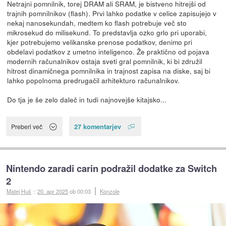
Netrajni pomnilnik, torej DRAM ali SRAM, je bistveno hitrejši od
trajnih pomnilnikov (flash). Prvi lahko podatke v celice zapisujejo v
nekaj nanosekundah, medtem ko flash potrebuje več sto
mikrosekud do milisekund. To predstavlja ozko grlo pri uporabi,
kjer potrebujemo velikanske prenose podatkov, denimo pri
obdelavi podatkov z umetno inteligenco. Že praktično od pojava
modernih računalnikov ostaja sveti gral pomnilnik, ki bi združil
hitrost dinamičnega pomnilnika in trajnost zapisa na diske, saj bi
lahko popolnoma predrugačil arhitekturo računalnikov.
Do tja je še zelo daleč in tudi najnovejše kitajsko...
27 komentarjev
Preberi več
Nintendo zaradi carin podražil dodatke za Switch
2
Matej Huš
::
20. apr 2025
ob 00:03
Konzole