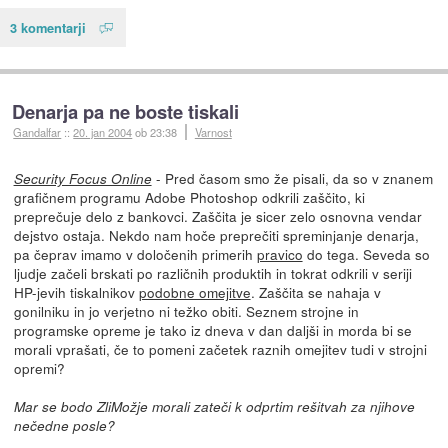
3 komentarji
Denarja pa ne boste tiskali
Gandalfar
::
20. jan 2004
ob 23:38
Varnost
- Pred časom smo že pisali, da so v znanem
Security Focus Online
grafičnem programu Adobe Photoshop odkrili zaščito, ki
preprečuje delo z bankovci. Zaščita je sicer zelo osnovna vendar
dejstvo ostaja. Nekdo nam hoče preprečiti spreminjanje denarja,
pa čeprav imamo v določenih primerih
pravico
do tega. Seveda so
ljudje začeli brskati po različnih produktih in tokrat odkrili v seriji
HP-jevih tiskalnikov
podobne omejitve
. Zaščita se nahaja v
gonilniku in jo verjetno ni težko obiti. Seznem strojne in
programske opreme je tako iz dneva v dan daljši in morda bi se
morali vprašati, če to pomeni začetek raznih omejitev tudi v strojni
opremi?
Mar se bodo ZliMožje morali zateči k odprtim rešitvah za njihove
nečedne posle?