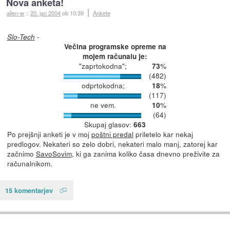
Nova anketa!
alien-w
::
20. jan 2004
ob 10:39
Ankete
-
Slo-Tech
Večina programske opreme na
mojem računalu je:
"zaprtokodna";
%
73
(482)
odprtokodna;
%
18
(117)
ne vem.
%
10
(64)
Skupaj glasov:
663
Po prejšnji anketi je v moj
poštni predal
priletelo kar nekaj
predlogov. Nekateri so zelo dobri, nekateri malo manj, zatorej kar
začnimo
SavoSovim
, ki ga zanima koliko časa dnevno preživite za
računalnikom.
15 komentarjev