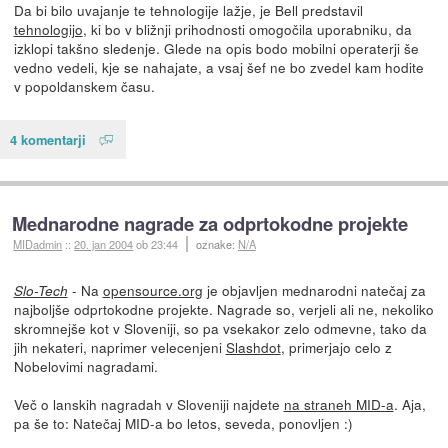
Da bi bilo uvajanje te tehnologije lažje, je Bell predstavil
tehnologijo
, ki bo v bližnji prihodnosti omogočila uporabniku, da
izklopi takšno sledenje. Glede na opis bodo mobilni operaterji še
vedno vedeli, kje se nahajate, a vsaj šef ne bo zvedel kam hodite
v popoldanskem času.
4 komentarji
Mednarodne nagrade za odprtokodne projekte
MIDadmin
::
20. jan 2004
ob 23:44
oznake:
N/A
- Na
opensource.org
je objavljen mednarodni natečaj za
Slo-Tech
najboljše odprtokodne projekte. Nagrade so, verjeli ali ne, nekoliko
skromnejše kot v Sloveniji, so pa vsekakor zelo odmevne, tako da
jih nekateri, naprimer velecenjeni
Slashdot
, primerjajo celo z
Nobelovimi nagradami.
Več o lanskih nagradah v Sloveniji najdete
na straneh MID-a
. Aja,
pa še to: Natečaj MID-a bo letos, seveda, ponovljen :)