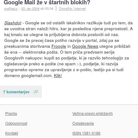
Google Mail že v štartnih blokih?
mathjazz
::
20. jan 2004
ob 00:34
Omrežja / internet
- Google se od ostalih iskalnikov razlikuje tudi po tem, da
Slashdot
se uvodna stran naloži hitro, kar je posledica njene preprostosti. A
kaj kmalu se utegne ta priljubljena dobrota posloviti od nas.
Google se že precej časa potiho razvija v portal, zdaj pa se
preskusnima storitvama
Froogle
in
Google News
utegne približati
še ena -- elektronska pošta. O tem priča predvsem serija
Googlovih nakupov: kupili so podjetje, ki je razvilo tehnologijo za
oglaševanje preko e-pošte (ne spam :-), podjetje, ki razvija
programsko opremo za upravljanje z e-pošto, lastijo pa si tudi
domeno googlemail.com.
Klik!
7 komentarjev
Pravila
Večina pravic pridržanih
Odgovornost
Oglaševanje
Kontakt
ISSN 1581-0186