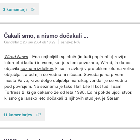
3 komentarji
Čakali smo, a nismo dočakali ...
Gandalfar
::
20. jan 2004
ob 18:29
oznake:
N/A
- Ena najboljših spletnih (in tudi papirnatih) revij o
Wired News
internetni kulturi in vsem, kar je s tem povezano, Wired, ja danes
objavila
seznam izdelkov
, ki so jih avtorji v preteklem letu na veliko
obljubljali, a od njih še vedno ni ničesar. Seveda je na prvem
mestu Valve, ki že dolgo obljublja marsikaj, vendar je še vedno
pod površjem. Na seznamu je tako Half Life II kot tudi Team
Fortress 2, ki ga čakamo že od leta 1998. Edini pol-delujoči stvor,
ki smo ga lansko leto dočakali iz njihovih studijev, je Steam.
11 komentarjev