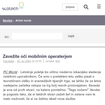
☰
Novice
»
Arhiv novic
Išči:
Zavežite oči mobilnim operaterjem
Gandalfar
::
20. jan 2004
ob 23:55
oznake:
N/A
- Letošnje poletje bo očitno moderno lokacijsko sledenje
PC World
mobilnim uporabnikom. Če smo v preteklem letu veliko pisali o
teoretičnem vidiku in sramežljivih tipanjih trga, se lahko že za letos
nadejamo začetka vstopa na trg bolj resnih proizvajalcev. Seveda
je ena od prvih stvari, na katere pomislimo: "Tega nočem!" Vendar
je pogosto tako, da si takšnih stvari zaželi šef in ostane nam le
malo možnosti, če si ne želimo iskati nove službe.