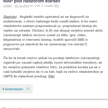
WAP pod nadzorom staršev
root987
::
20. jan 2004
ob 17:06
oznake:
N/A
- Angleški mobilni operaterji so se dogovorili za
Slashdot
sodelovanje, v okviru katerega bodo uvedli sistem, ki bo vsem
mladoletnim osebam prepovedoval oz. preprečeval dostop do
vsebin za odrasle. Otočani, ki jih vse skupaj verjetno preveč skrbi,
nameravajo takšno cenzuro uvesti za slike, igre, video,
klepetalnice in internetni dostop, kratkih sporočil SMS in
pogovorov pa zaenkrat še ne nameravajo (ne morejo?)
cenzurirati.
Če bo ta korak močno vplival na prodajo telefonov (nenazadnje
najstniki po navadi najbolj sledijo novim tehnološkim trendom), se
bo verjetno pokazalo relativno hitro, za podobne korake pa se v
naši kokoški verjetno še ni za bati, kajti za večino mladoletnikov je
UMTS še malenkost predrag.
Klik!
6 komentarjev