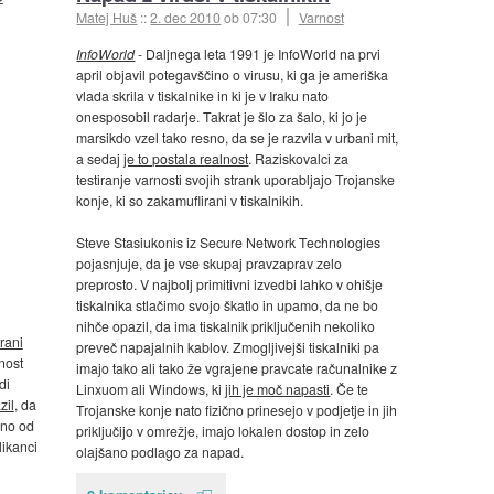
Matej Huš
::
2. dec 2010
ob 07:30
Varnost
InfoWorld
- Daljnega leta 1991 je InfoWorld na prvi
april objavil potegavščino o virusu, ki ga je ameriška
vlada skrila v tiskalnike in ki je v Iraku nato
onesposobil radarje. Takrat je šlo za šalo, ki jo je
marsikdo vzel tako resno, da se je razvila v urbani mit,
a sedaj
je to postala realnost
. Raziskovalci za
testiranje varnosti svojih strank uporabljajo Trojanske
konje, ki so zakamuflirani v tiskalnikih.
Steve Stasiukonis iz Secure Network Technologies
pojasnjuje, da je vse skupaj pravzaprav zelo
preprosto. V najbolj primitivni izvedbi lahko v ohišje
tiskalnika stlačimo svojo škatlo in upamo, da ne bo
nihče opazil, da ima tiskalnik priključenih nekoliko
trani
preveč napajalnih kablov. Zmogljivejši tiskalniki pa
nost
imajo tako ali tako že vgrajene pravcate računalnike z
di
Linxuom ali Windows, ki
jih je moč napasti
. Če te
zil
, da
Trojanske konje nato fizično prinesejo v podjetje in jih
bno od
priključijo v omrežje, imajo lokalen dostop in zelo
likanci
olajšano podlago za napad.