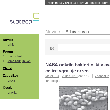
Meta mora v sklad za odpravo posledic uporabe
Novice
»
Arhiv novic
Novice
arhiv
Išči:
Forum
mali oglasi
teme zadnjih 24h
NASA odkrila bakterijo, ki v sv
Članki
celice vgrajuje arzen
Zaposlitve
Matej Huš
::
2. dec 2010
ob 21:35
Znanost in
brskaj
tehnologija
Ostalo
pravila