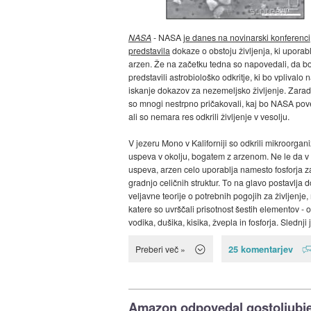
NASA
- NASA
je danes na novinarski konferenci
predstavila
dokaze o obstoju življenja, ki uporabl
arzen. Že na začetku tedna so napovedali, da b
predstavili astrobiološko odkritje, ki bo vplivalo 
iskanje dokazov za nezemeljsko življenje. Zarad
so mnogi nestrpno pričakovali, kaj bo NASA pov
ali so nemara res odkrili življenje v vesolju.
V jezeru Mono v Kaliforniji so odkrili mikroorgani
uspeva v okolju, bogatem z arzenom. Ne le da v
uspeva, arzen celo uporablja namesto fosforja z
gradnjo celičnih struktur. To na glavo postavlja d
veljavne teorije o potrebnih pogojih za življenje
katere so uvrščali prisotnost šestih elementov - o
vodika, dušika, kisika, žvepla in fosforja. Slednji j
25 komentarjev
Preberi več »
Amazon odpovedal gostoljubj