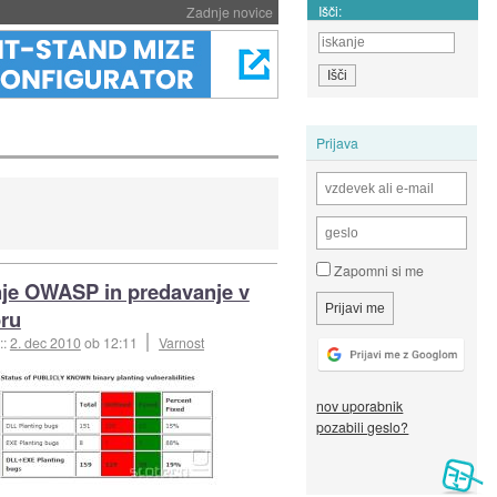
Išči:
Zadnje novice
Prijava
Zapomni si me
je OWASP in predavanje v
ru
::
2. dec 2010
ob 12:11
Varnost
nov uporabnik
pozabili geslo?