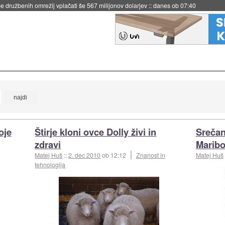
 družbenih omrežij vplačati še 567 milijonov dolarjev
::
danes ob 07:40
oje
Štirje kloni ovce Dolly živi in
Srečan
zdravi
Maribo
Matej Huš
::
2. dec 2010
ob 12:12
Znanost in
Matej Huš
tehnologija