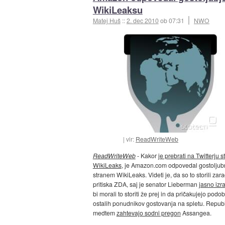
WikiLeaksu
Matej Huš
::
2. dec 2010
ob 07:31
NWO
vir:
ReadWriteWeb
ReadWriteWeb
- Kakor
je prebrati na Twitterju s
WikiLeaks
, je Amazon.com odpovedal gostoljub
stranem WikiLeaks. Videti je, da so to storili zara
pritiska ZDA, saj je senator Lieberman
jasno izra
bi morali to storiti že prej in da pričakujejo podo
ostalih ponudnikov gostovanja na spletu. Repub
medtem
zahtevajo sodni pregon
Assangea.