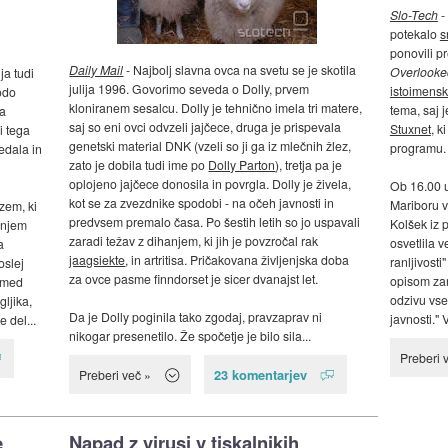
Slo-Tech
-
potekalo
s
ponovili 
Daily Mail
- Najbolj slavna ovca na svetu se je skotila
Overlooked
ja tudi
julija 1996. Govorimo seveda o Dolly, prvem
istoimensk
odo
kloniranem sesalcu. Dolly je tehnično imela tri matere,
tema, saj j
na
saj so eni ovci odvzeli jajčece, druga je prispevala
Stuxnet
, k
i tega
genetski material DNK (vzeli so ji ga iz mlečnih žlez,
programu.
edala in
zato je dobila tudi ime po
Dolly Parton
), tretja pa je
oplojeno jajčece donosila in povrgla. Dolly je živela,
Ob 16.00 u
kot se za zvezdnike spodobi - na očeh javnosti in
Mariboru v
zem, ki
predvsem premalo časa. Po šestih letih so jo uspavali
Kolšek iz p
 njem
zaradi težav z dihanjem, ki jih je povzročal rak
osvetlila v
a
jaagsiekte
, in artritisa. Pričakovana življenjska doba
ranljivosti
oslej
za ovce pasme finndorset je sicer dvanajst let.
opisom zan
, med
odzivu vse
gljika,
Da je Dolly poginila tako zgodaj, pravzaprav ni
javnosti." 
e del...
nikogar presenetilo. Že spočetje je bilo sila...
Preberi 
23 komentarjev
Preberi več »
e
Napad z virusi v tiskalnikih