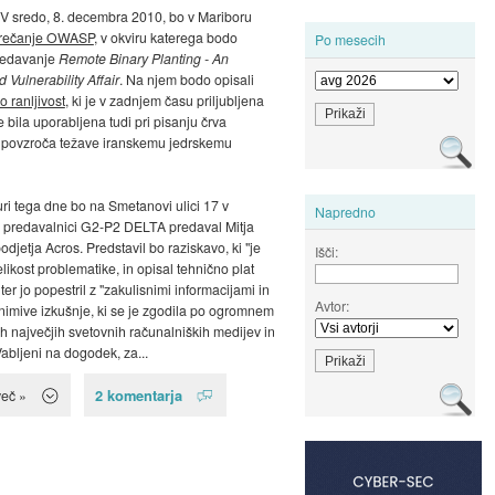
 V sredo, 8. decembra 2010, bo v Mariboru
rečanje OWASP
, v okviru katerega bodo
Po mesecih
predavanje
Remote Binary Planting - An
 Vulnerability Affair
. Na njem bodo opisali
o ranljivost
, ki je v zadnjem času priljubljena
e bila uporabljena tudi pri pisanju črva
i povzroča težave iranskemu jedrskemu
ri tega dne bo na Smetanovi ulici 17 v
Napredno
 predavalnici G2-P2 DELTA predaval Mitja
odjetja Acros. Predstavil bo raziskavo, ki "je
Išči:
elikost problematike, in opisal tehnično plat
" ter jo popestril z "zakulisnimi informacijami in
Avtor:
imive izkušnje, ki se je zgodila po ogromnem
h največjih svetovnih računalniških medijev in
Vabljeni na dogodek, za...
2 komentarja
več »