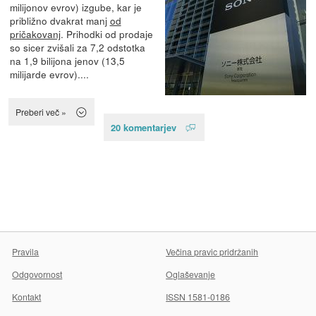
milijonov evrov) izgube, kar je
približno dvakrat manj
od
pričakovanj
. Prihodki od prodaje
so sicer zvišali za 7,2 odstotka
na 1,9 bilijona jenov (13,5
milijarde evrov)....
Preberi več »
20 komentarjev
Pravila
Večina pravic pridržanih
Odgovornost
Oglaševanje
Kontakt
ISSN 1581-0186