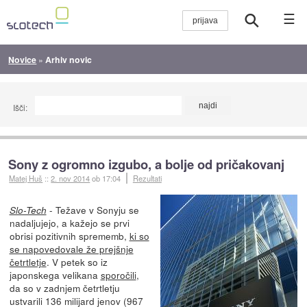
☰
Novice
»
Arhiv novic
Išči:
Sony z ogromno izgubo, a bolje od pričakovanj
Matej Huš
::
2. nov 2014
ob 17:04
Rezultati
- Težave v Sonyju se
Slo-Tech
nadaljujejo, a kažejo se prvi
obrisi pozitivnih sprememb,
ki so
se napovedovale že prejšnje
četrtletje
. V petek so iz
japonskega velikana
sporočili
,
da so v zadnjem četrtletju
ustvarili 136 milijard jenov (967