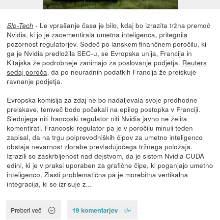
- Le vprašanje časa je bilo, kdaj bo izrazita tržna premoč
Slo-Tech
Nvidia, ki jo je zacementirala umetna inteligenca, pritegnila
pozornost regulatorjev. Sodeč po lanskem finančnem poročilu, ki
ga je Nvidia predložila SEC-u, se Evropska unija, Francija in
Kitajska že podrobneje zanimajo za poslovanje podjetja.
Reuters
sedaj poroča
, da po neuradnih podatkih Francija že preiskuje
ravnanje podjetja.
Evropska komisija za zdaj ne bo nadaljevala svoje predhodne
preiskave, temveč bodo počakali na epilog postopka v Franciji.
Slednjega niti francoski regulator niti Nvidia javno ne želita
komentirati. Francoski regulator pa je v poročilu minuli teden
zapisal, da na trgu polprevodniških čipov za umetno inteligenco
obstaja nevarnost zlorabe prevladujočega tržnega položaja.
Izrazili so zaskrbljenost nad dejstvom, da je sistem Nvidia CUDA
edini, ki je v praksi uporaben za grafične čipe, ki poganjajo umetno
inteligenco. Zlasti problematična pa je morebitna vertikalna
integracija, ki se izrisuje z...
19 komentarjev
Preberi več