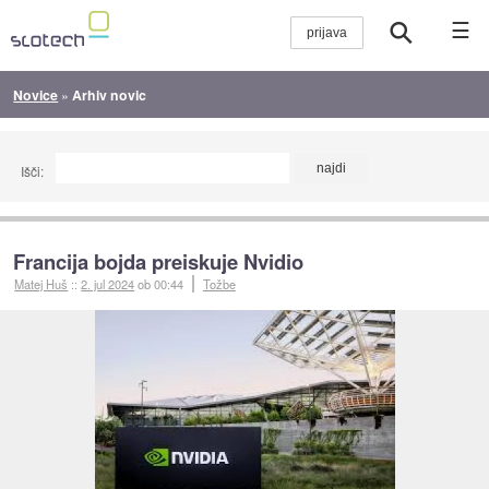
☰
Novice
»
Arhiv novic
Išči:
Francija bojda preiskuje Nvidio
Matej Huš
::
2. jul 2024
ob 00:44
Tožbe