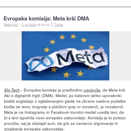
Evropska komisija: Meta krši DMA
Matej Huš
::
2. jul 2024
ob 00:43
Tožbe
- Evropska komisija je predhodno
ugotovila
, da Meta krši
Slo-Tech
Akt o digitalnih trgih (DMA). Model, po katerem lahko uporabniki
bodisi soglašajo z oglaševanjem glede na zbrane osebne podatke
bodisi se temu izognejo s plačilom (
), je nezakonit.
pay or consent
Meta je na Instagramu in Facebook tovrstni model uvedla lani, da
bi s tem izpolnila novo evropsko zakonodajo. Komisija je to potezo
proučila, saj je obstajal sum, da gre za namerno izigravanje in
izogibanje evropske zakonodaje.