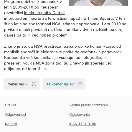
Program dobil velik pospešek v
letih 2009-2010 po neuspešni
razstrelitvi
letala na poti v Detroit
in propadlem načrtu za
teroristični napad na Times Squaru
. V teh
štirih letih so sposobnosti NSA izdatno napredovale. Leta 2010 so
prvikrat uspeli povezati različna zadetka v dveh različnih bazah,
danes pa to ni več noben problem.
Znano je že, da NSA prestreza različne oblike komunikacije, od
mobilnih sporočil in elektronske pošte do telefonskih pogovorov.
Ker čedalje več komunikacije vsebuje tudi fotografije, ni
presenetljivo, da NSA zbira tudi te. Dnevno jih zberejo več
milijonov, od tega jih je...
11 komentarjev
Preberi več »
Pravila
Večina pravic pridržanih
Odgovornost
Oglaševanje
Kontakt
ISSN 1581-0186