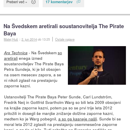
17 komentarjev
Preberi več »
Na Švedskem aretirali soustanovitelja The Pirate
Baya
Matej Huš
::
2. jun 2014
ob 13:25
Ostale najave
- Na Švedskem
so
Ars Technica
aretirali
enega izmed
soustanoviteljev The Pirate Baya
Petra Sundeja, ki je bil obsojen
na osem mesecev zapora, a se
ni nikoli zglasil na prestajanju
zaporne kazni.
Ustanovitelji The Pirate Baya Peter Sunde, Carl Lundström,
Fredrik Neij in Gottfrid Svartholm Warg so bili leta 2009 obsojeni
na krajše zaporne kazni, potem pa so se prvi trije leta 2012
pritožili in dosegli še manjše znižanje dolžine zaporne kazni,
medtem ko je Warg pobegnil,
a so ga kasneje našli
. Sunde bi se
moral leta 2012 zglasiti na prestajanju osemmesečne zaporne
kazni, a ga tja ni bilo. Tudi pritožba na Evropsko sodišče za