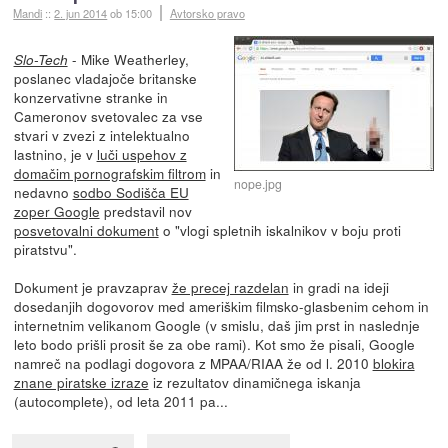
Mandi
::
2. jun 2014
ob 15:00
Avtorsko pravo
- Mike Weatherley,
Slo-Tech
poslanec vladajoče britanske
konzervativne stranke in
Cameronov svetovalec za vse
stvari v zvezi z intelektualno
lastnino, je v
luči uspehov z
domačim pornografskim filtrom
in
nope.jpg
nedavno
sodbo Sodišča EU
zoper Google
predstavil nov
posvetovalni dokument
o "vlogi spletnih iskalnikov v boju proti
piratstvu".
Dokument je pravzaprav
že precej razdelan
in gradi na ideji
dosedanjih dogovorov med ameriškim filmsko-glasbenim cehom in
internetnim velikanom Google (v smislu, daš jim prst in naslednje
leto bodo prišli prosit še za obe rami). Kot smo že pisali, Google
namreč na podlagi dogovora z MPAA/RIAA že od l. 2010
blokira
znane piratske izraze
iz rezultatov dinamičnega iskanja
(autocomplete), od leta 2011 pa...