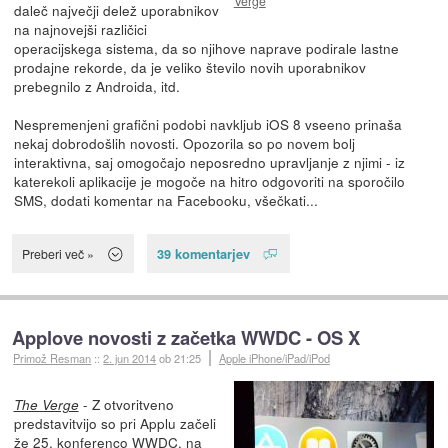
Verge
daleč največji delež uporabnikov
na najnovejši različici
operacijskega sistema, da so njihove naprave podirale lastne
prodajne rekorde, da je veliko število novih uporabnikov
prebegnilo z Androida, itd.
Nespremenjeni grafični podobi navkljub iOS 8 vseeno prinaša
nekaj dobrodošlih novosti. Opozorila so po novem bolj
interaktivna, saj omogočajo neposredno upravljanje z njimi - iz
katerekoli aplikacije je mogoče na hitro odgovoriti na sporočilo
SMS, dodati komentar na Facebooku, všečkati...
39 komentarjev
Preberi več »
Applove novosti z začetka WWDC - OS X
Primož Resman
::
2. jun 2014
ob 21:25
Apple iPhone/iPad/iPod
- Z otvoritveno
The Verge
predstavitvijo so pri Applu začeli
že 25. konferenco WWDC, na