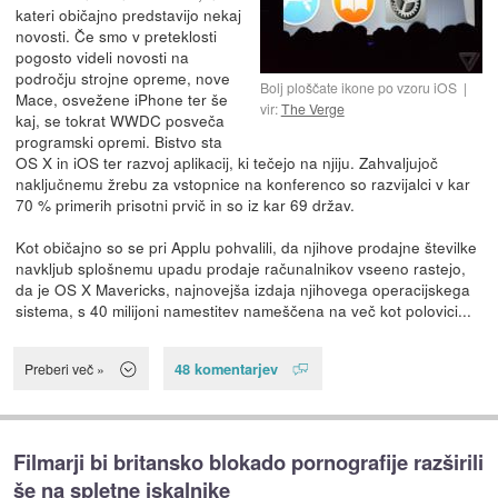
kateri običajno predstavijo nekaj
novosti. Če smo v preteklosti
pogosto videli novosti na
področju strojne opreme, nove
Bolj ploščate ikone po vzoru iOS
Mace, osvežene iPhone ter še
vir:
The Verge
kaj, se tokrat WWDC posveča
programski opremi. Bistvo sta
OS X in iOS ter razvoj aplikacij, ki tečejo na njiju. Zahvaljujoč
naključnemu žrebu za vstopnice na konferenco so razvijalci v kar
70 % primerih prisotni prvič in so iz kar 69 držav.
Kot običajno so se pri Applu pohvalili, da njihove prodajne številke
navkljub splošnemu upadu prodaje računalnikov vseeno rastejo,
da je OS X Mavericks, najnovejša izdaja njihovega operacijskega
sistema, s 40 milijoni namestitev nameščena na več kot polovici...
48 komentarjev
Preberi več »
Filmarji bi britansko blokado pornografije razširili
še na spletne iskalnike