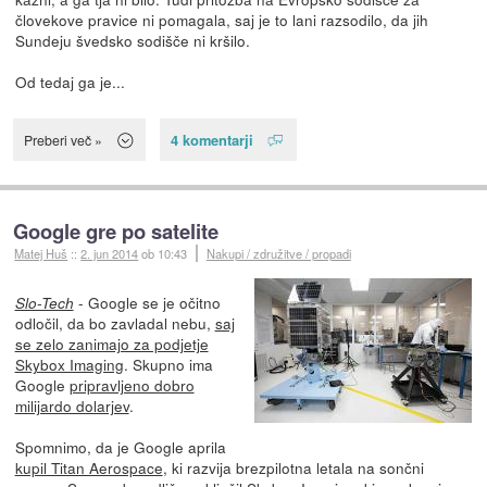
človekove pravice ni pomagala, saj je to lani razsodilo, da jih
Sundeju švedsko sodišče ni kršilo.
Od tedaj ga je...
4 komentarji
Preberi več »
Google gre po satelite
Matej Huš
::
2. jun 2014
ob 10:43
Nakupi / združitve / propadi
- Google se je očitno
Slo-Tech
odločil, da bo zavladal nebu,
saj
se zelo zanimajo za podjetje
Skybox Imaging
. Skupno ima
Google
pripravljeno dobro
milijardo dolarjev
.
Spomnimo, da je Google aprila
kupil Titan Aerospace
, ki razvija brezpilotna letala na sončni