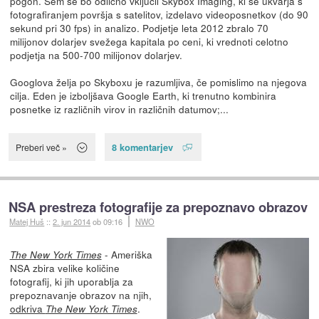
pogon. Sem se bo odlično vključil Skybox Imaging, ki se ukvarja s
fotografiranjem površja s satelitov, izdelavo videoposnetkov (do 90
sekund pri 30 fps) in analizo. Podjetje leta 2012 zbralo 70
milijonov dolarjev svežega kapitala po ceni, ki vrednoti celotno
podjetja na 500-700 milijonov dolarjev.
Googlova želja po Skyboxu je razumljiva, če pomislimo na njegova
cilja. Eden je izboljšava Google Earth, ki trenutno kombinira
posnetke iz različnih virov in različnih datumov;...
8 komentarjev
Preberi več »
NSA prestreza fotografije za prepoznavo obrazov
Matej Huš
::
2. jun 2014
ob 09:16
NWO
- Ameriška
The New York Times
NSA zbira velike količine
fotografij, ki jih uporablja za
prepoznavanje obrazov na njih,
odkriva
.
The New York Times