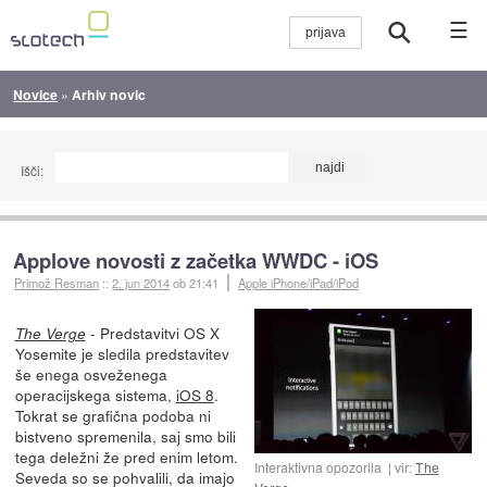
☰
Novice
»
Arhiv novic
Išči:
Applove novosti z začetka WWDC - iOS
Primož Resman
::
2. jun 2014
ob 21:41
Apple iPhone/iPad/iPod
- Predstavitvi OS X
The Verge
Yosemite je sledila predstavitev
še enega osveženega
operacijskega sistema,
iOS 8
.
Tokrat se grafična podoba ni
bistveno spremenila, saj smo bili
tega deležni že pred enim letom.
Interaktivna opozorila
vir:
The
Seveda so se pohvalili, da imajo