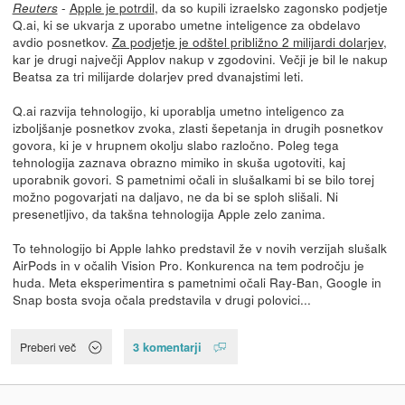
-
Apple je potrdil
, da so kupili izraelsko zagonsko podjetje
Reuters
Q.ai, ki se ukvarja z uporabo umetne inteligence za obdelavo
avdio posnetkov.
Za podjetje je odštel približno 2 milijardi dolarjev
,
kar je drugi največji Applov nakup v zgodovini. Večji je bil le nakup
Beatsa za tri milijarde dolarjev pred dvanajstimi leti.
Q.ai razvija tehnologijo, ki uporablja umetno inteligenco za
izboljšanje posnetkov zvoka, zlasti šepetanja in drugih posnetkov
govora, ki je v hrupnem okolju slabo razločno. Poleg tega
tehnologija zaznava obrazno mimiko in skuša ugotoviti, kaj
uporabnik govori. S pametnimi očali in slušalkami bi se bilo torej
možno pogovarjati na daljavo, ne da bi se sploh slišali. Ni
presenetljivo, da takšna tehnologija Apple zelo zanima.
To tehnologijo bi Apple lahko predstavil že v novih verzijah slušalk
AirPods in v očalih Vision Pro. Konkurenca na tem področju je
huda. Meta eksperimentira s pametnimi očali Ray-Ban, Google in
Snap bosta svoja očala predstavila v drugi polovici...
3 komentarji
Preberi več