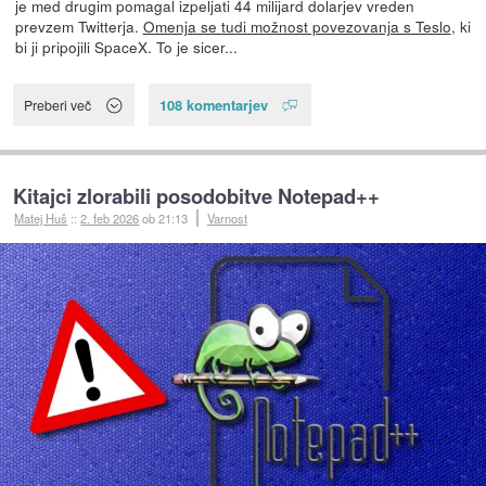
je med drugim pomagal izpeljati 44 milijard dolarjev vreden
prevzem Twitterja.
Omenja se tudi možnost povezovanja s Teslo
, ki
bi ji pripojili SpaceX. To je sicer...
108 komentarjev
Preberi več
Kitajci zlorabili posodobitve Notepad++
Matej Huš
::
2. feb 2026
ob 21:13
Varnost