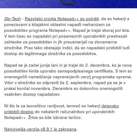
-
Razvijalci orodja Notepad++ so potrdili
, da so hekerji s
Slo-Tech
povezavami s kitajskimi oblastmi napadli mehanizem za
posodobitev programa Notepad++. Napad je trajal skoraj pol leta.
V tem času so napadalci pri posameznih uporabnikih prestrezali
zahtevke za posodobitev in jih preusmerjali na zlonamerne
strežnike. Prav tako obstajajo indici, da so napadalci pridobili tudi
dostop do legitimnega strežnika za posodobitve.
Napad se je začel junija lani in je trajal do 2. decembra, ko je nova
posodobitev kinila uporabo samopodpisanega certifikata. S tem so
onemogočili nameščanje nepreverjenih verzij programske opreme.
Vdor v strežnike so odpravili že 2. septembra, napad pa se je v
praksi končal novembra. Decembra so dokončno onemogočili
vsakršen dostop napadalcev.
Ni šlo le za teoretično ranljivost, temveč so hekerji
dejansko
pridobili dostop
do nekaterih računalnikov pri uporabnikih
Notepad++. Žrtve so bile izbrane tarčno.
Najnovejša verzija v8.9.1 je zakrpana
.