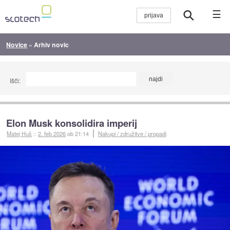
☰
Novice
»
Arhiv novic
Išči:
Elon Musk konsolidira imperij
Matej Huš
::
2. feb 2026
ob 21:14
Nakupi / združitve / propadi