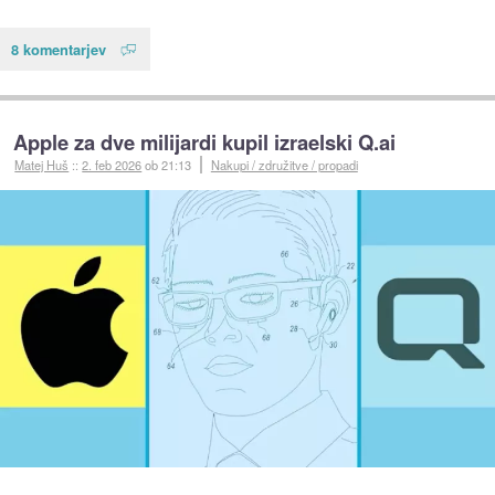
8 komentarjev
Apple za dve milijardi kupil izraelski Q.ai
Matej Huš
::
2. feb 2026
ob 21:13
Nakupi / združitve / propadi