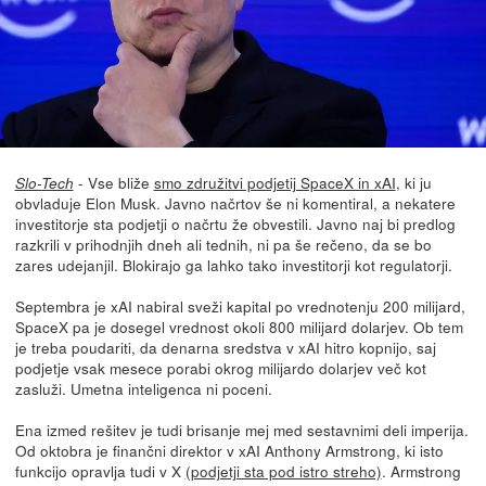
- Vse bliže
smo združitvi podjetij SpaceX in xAI
, ki ju
Slo-Tech
obvladuje Elon Musk. Javno načrtov še ni komentiral, a nekatere
investitorje sta podjetji o načrtu že obvestili. Javno naj bi predlog
razkrili v prihodnjih dneh ali tednih, ni pa še rečeno, da se bo
zares udejanjil. Blokirajo ga lahko tako investitorji kot regulatorji.
Septembra je xAI nabiral sveži kapital po vrednotenju 200 milijard,
SpaceX pa je dosegel vrednost okoli 800 milijard dolarjev. Ob tem
je treba poudariti, da denarna sredstva v xAI hitro kopnijo, saj
podjetje vsak mesece porabi okrog milijardo dolarjev več kot
zasluži. Umetna inteligenca ni poceni.
Ena izmed rešitev je tudi brisanje mej med sestavnimi deli imperija.
Od oktobra je finančni direktor v xAI Anthony Armstrong, ki isto
funkcijo opravlja tudi v X
(podjetji sta pod istro streho)
. Armstrong