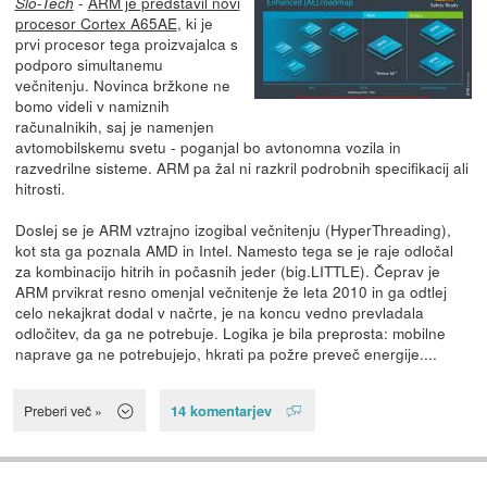
-
ARM je predstavil novi
Slo-Tech
procesor Cortex A65AE
, ki je
prvi procesor tega proizvajalca s
podporo simultanemu
večnitenju. Novinca bržkone ne
bomo videli v namiznih
računalnikih, saj je namenjen
avtomobilskemu svetu - poganjal bo avtonomna vozila in
razvedrilne sisteme. ARM pa žal ni razkril podrobnih specifikacij ali
hitrosti.
Doslej se je ARM vztrajno izogibal večnitenju (HyperThreading),
kot sta ga poznala AMD in Intel. Namesto tega se je raje odločal
za kombinacijo hitrih in počasnih jeder (big.LITTLE). Čeprav je
ARM prvikrat resno omenjal večnitenje že leta 2010 in ga odtlej
celo nekajkrat dodal v načrte, je na koncu vedno prevladala
odločitev, da ga ne potrebuje. Logika je bila preprosta: mobilne
naprave ga ne potrebujejo, hkrati pa požre preveč energije....
14 komentarjev
Preberi več »