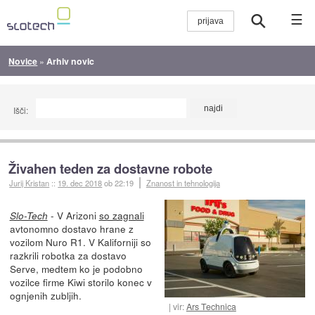
☰
Novice
»
Arhiv novic
Išči:
Živahen teden za dostavne robote
Jurij Kristan
::
19. dec 2018
ob 22:19
Znanost in tehnologija
- V Arizoni
so zagnali
Slo-Tech
avtonomno dostavo hrane z
vozilom Nuro R1. V Kaliforniji so
razkrili robotka za dostavo
Serve, medtem ko je podobno
vozilce firme Kiwi storilo konec v
ognjenih zubljih.
vir:
Ars Technica