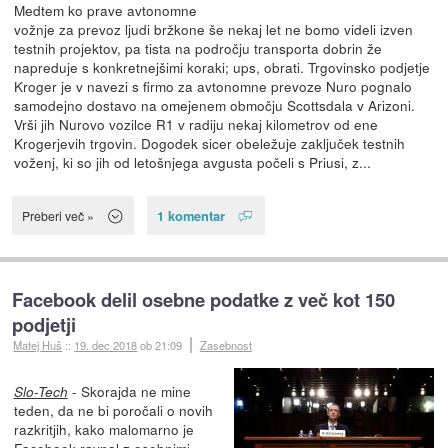
Medtem ko prave avtonomne
vožnje za prevoz ljudi bržkone še nekaj let ne bomo videli izven
testnih projektov, pa tista na področju transporta dobrin že
napreduje s konkretnejšimi koraki; ups, obrati. Trgovinsko podjetje
Kroger je v navezi s firmo za avtonomne prevoze Nuro pognalo
samodejno dostavo na omejenem območju Scottsdala v Arizoni.
Vrši jih Nurovo vozilce R1 v radiju nekaj kilometrov od ene
Krogerjevih trgovin. Dogodek sicer obeležuje zaključek testnih
voženj, ki so jih od letošnjega avgusta počeli s Priusi, z...
1 komentar
Preberi več »
Facebook delil osebne podatke z več kot 150
podjetji
Matej Huš
::
19. dec 2018
ob 21:09
Zasebnost
- Skorajda ne mine
Slo-Tech
teden, da ne bi poročali o novih
razkritjih, kako malomarno je
Facebook ravnal z osebnimi