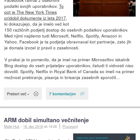
podatki svojih uporabnikov.
To
pot je The New York Times
pridobil dokumente iz leta 2017
,
ki dokazujejo, da je imelo več kot
150 različnih podjetij dostop do osebnih podatkov uporabnikov.
Med njimi najdemo tudi Microsoft, Netflix, Spotify, Amazon in
Yahoo. Facebook je ta podjetja obravnaval kot partnerje, zato jih
je domala izvzel iz pravil o zasebnosti.
V praksi je to pomenilo, da je imel na primer Microsoftov iskalnik
Bing dostop do vseh prijateljev uporabnikov, četudi ti vidnosti niso
dovolili. Spotify, Netflix in Royal Bank of Canada so imeli na primer
možnost prebiranja, pisanja in brisanja zasebnih sporočil...
7 komentarjev
Preberi več »
ARM dobil simultano večnitenje
Matej Huš
::
19. dec 2018
ob 18:26
Procesorji