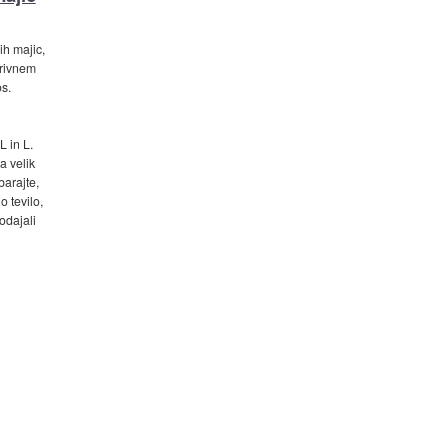
h majic,
krivnem
s.
 in L.
a velik
barajte,
 tevilo,
odajali