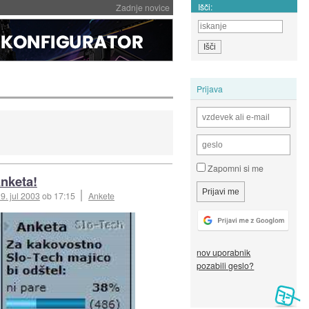
Išči:
Zadnje novice
Prijava
Zapomni si me
nketa!
9. jul 2003
ob 17:15
Ankete
nov uporabnik
pozabili geslo?