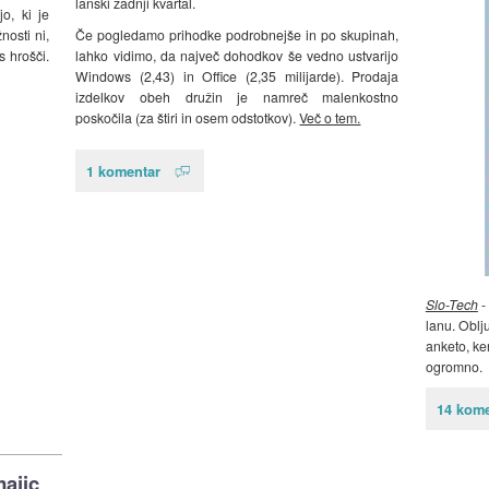
lanski zadnji kvartal.
o, ki je
nosti ni,
Če pogledamo prihodke podrobnejše in po skupinah,
s hrošči.
lahko vidimo, da največ dohodkov še vedno ustvarijo
Windows (2,43) in Office (2,35 milijarde). Prodaja
izdelkov obeh družin je namreč malenkostno
poskočila (za štiri in osem odstotkov).
Več o tem.
1 komentar
Slo-Tech
-
lanu. Oblj
anketo, ker
ogromno.
14 kome
majic