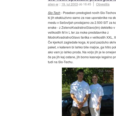
alien-w
::
19. jul 2003
ob 16:45
Obvestila
Slo-Tech
- Poseben predogled novih Slo-Techovi
ki jih ekskluzivno samo za nae uporabnike na s
mestu v Sečovljah prodajamo za 2.500 SIT za ko
enske - z ZelenoKvadratnoGlavo(tm) dekletko v
velikostih M in L ter za moke predstavnike z
ModroKvadratnoGlavo fantka v velikostih XXL, XL
Če kjerkoli zagledate koga, ki pod pazduho skriv
paket, v katerem bi lahko bile majice, ga hitro po
ako vam jo lahko proda. Na voljo jih je le omejeno
če pa jih kaj ostane, jih bomo kasneje legalno pr
tudi na Slo-Techu.