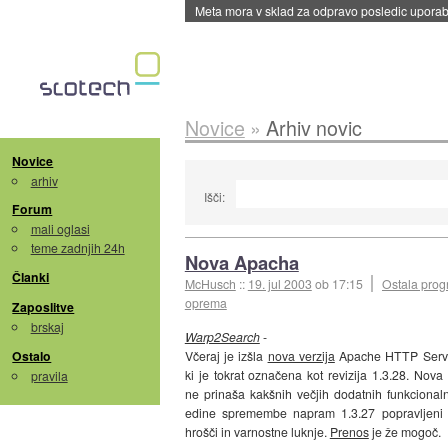
Meta mora v sklad za odpravo posledic uporabe
Novice
»
Arhiv novic
Novice
arhiv
Išči:
Forum
mali oglasi
teme zadnjih 24h
Nova Apacha
Članki
McHusch
::
19. jul 2003
ob 17:15
Ostala pro
oprema
Zaposlitve
brskaj
Warp2Search
-
Ostalo
Včeraj je izšla
nova verzija
Apache HTTP Serve
ki je tokrat označena kot revizija 1.3.28. Nova 
pravila
ne prinaša kakšnih večjih dodatnih funkcionaln
edine spremembe napram 1.3.27 popravljeni 
hrošči in varnostne luknje.
Prenos
je že mogoč.