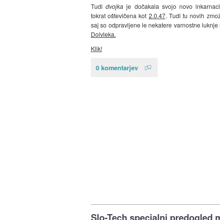
Tudi
dvojka
je dočakala svojo novo inkarnacij
tokrat oštevičena kot
2.0.47
. Tudi tu novih zmož
saj so odpravljene le nekatere varnostne luknje 
Dolvleka.
Klik!
0 komentarjev
Slo-Tech specialni predogled 