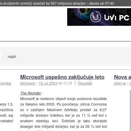
 družbenih omrežij vplačati še 567 milijonov dolarjev
::
danes ob 07:40
Microsoft uspešno zaključuje leto
Nova a
gramska
McHusch
::
19. jul 2003
ob 17:15
Rezultati
alien-w
::
1
The Register
-
Microsoft je nedavno objavil svoje poslovne rezultate
rja 1.3,
za fiskalno leto 2003. Po poročanju Johna Connorsa
različica
so v zadnjem fiskalnem četrtletju prodali za 8,07
osti, saj
milijarde dolarjev izdelkov, kar je za 11 % več kot v
nekateri
enakem obdobju lani. Dobiček je tako skorajda
dosegel dve milijardi dolarjev, kar je za 26 % več kot