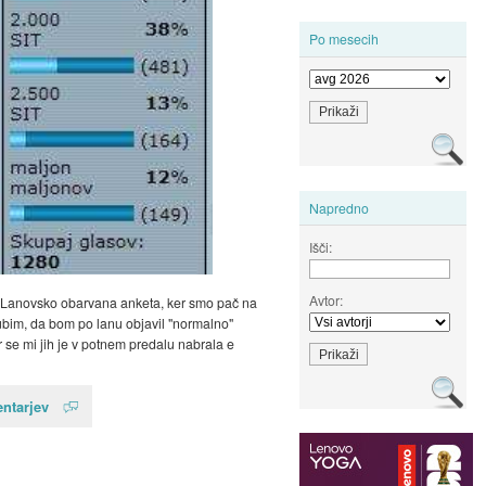
Po mesecih
Napredno
Išči:
Avtor:
 Lanovsko obarvana anketa, ker smo pač na
ubim, da bom po lanu objavil "normalno"
 se mi jih je v potnem predalu nabrala e
ntarjev