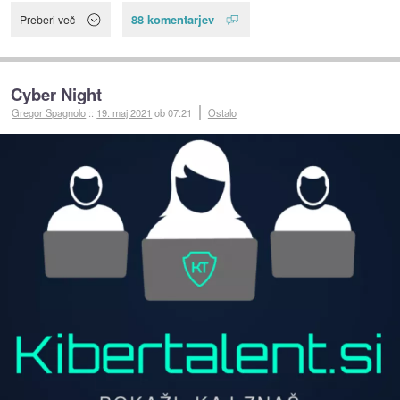
88 komentarjev
Preberi več
Cyber Night
Gregor Spagnolo
::
19. maj 2021
ob 07:21
Ostalo