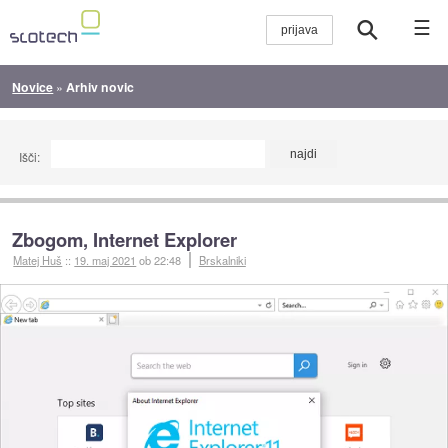
☰
Novice
»
Arhiv novic
Išči:
Zbogom, Internet Explorer
Matej Huš
::
19. maj 2021
ob 22:48
Brskalniki