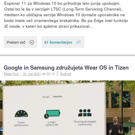
Explorer 11 za Windows 10 bo prihodnje leto junija upokojen.
Ostal bo le še v verzijah LTSC (Long-Term Servicing Channel),
medtem ko običajne verzije Windows 10 domače uporabnike ne
bodo imele več znamenitega brskalnika. Bo pa Edge imel funkcijo
, v kateri bo spletne strani prikazoval...
IE mode
51 komentarjev
Preberi več
Google in Samsung združujeta Wear OS in Tizen
Matej Huš
::
19. maj 2021
ob 22:13
Android