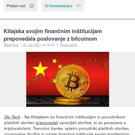
10 komentarjev
Preberi več
Kitajska svojim finančnim inštitucijam
prepovedala poslovanje z bitcoinom
Matej Huš
::
19. maj 2021
ob 06:04
Kriptovalute
- Na Kitajskem so finančnim inštitucijam in ponudnikom
Slo-Tech
plačilnih storitev
prepovedali
opravljati storitve, ki so povezane s
kriptovalutami. Trenutno banke, spletni ponudniki plačilnih storitev,
poravnalne družbe in ostale finančne inštitucije svojim komitentom