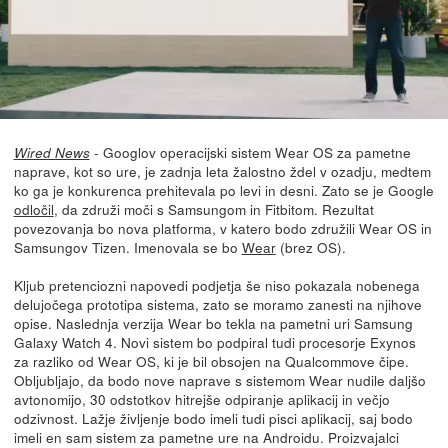
- Googlov operacijski sistem Wear OS za pametne
Wired News
naprave, kot so ure, je zadnja leta žalostno ždel v ozadju, medtem
ko ga je konkurenca prehitevala po levi in desni. Zato se je Google
odločil
, da združi moči s Samsungom in Fitbitom. Rezultat
povezovanja bo nova platforma, v katero bodo združili Wear OS in
Samsungov Tizen. Imenovala se bo
Wear
(brez OS).
Kljub pretenciozni napovedi podjetja še niso pokazala nobenega
delujočega prototipa sistema, zato se moramo zanesti na njihove
opise. Naslednja verzija Wear bo tekla na pametni uri Samsung
Galaxy Watch 4. Novi sistem bo podpiral tudi procesorje Exynos
za razliko od Wear OS, ki je bil obsojen na Qualcommove čipe.
Obljubljajo, da bodo nove naprave s sistemom Wear nudile daljšo
avtonomijo, 30 odstotkov hitrejše odpiranje aplikacij in večjo
odzivnost. Lažje življenje bodo imeli tudi pisci aplikacij, saj bodo
imeli en sam sistem za pametne ure na Androidu. Proizvajalci