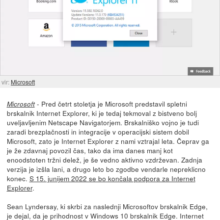
vir:
Microsoft
- Pred četrt stoletja je Microsoft predstavil spletni
Microsoft
brskalnik Internet Explorer, ki je tedaj tekmoval z bistveno bolj
uveljavljenim Netscape Navigatorjem. Brskalniško vojno je tudi
zaradi brezplačnosti in integracije v operacijski sistem dobil
Microsoft, zato je Internet Explorer z nami vztrajal leta. Čeprav ga
je že zdavnaj povozil čas, tako da ima danes manj kot
enoodstoten tržni delež, je še vedno aktivno vzdrževan. Zadnja
verzija je izšla lani, a drugo leto bo zgodbe vendarle nepreklicno
konec.
S 15. junijem 2022 se bo končala podpora za Internet
Explorer
.
Sean Lyndersay, ki skrbi za naslednji Microsoftov brskalnik Edge,
je dejal, da je prihodnost v Windows 10 brskalnik Edge. Internet