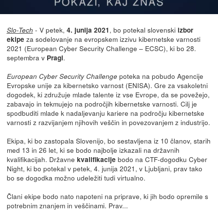
- V petek,
, bo potekal slovenski
Slo-Tech
4. junija 2021
izbor
za sodelovanje na evropskem izzivu kibernetske varnosti
ekipe
2021 (European Cyber Security Challenge – ECSC), ki bo 28.
septembra v
.
Pragi
poteka na pobudo Agencije
European Cyber Security Challenge
Evropske unije za kibernetsko varnost (ENISA). Gre za vsakoletni
dogodek, ki združuje mlade talente iz vse Evrope, da se povežejo,
zabavajo in tekmujejo na področjih kibernetske varnosti. Cilj je
spodbuditi mlade k nadaljevanju kariere na področju kibernetske
varnosti z razvijanjem njihovih veščin in povezovanjem z industrijo.
Ekipa, ki bo zastopala Slovenijo, bo sestavljena iz 10 članov, starih
med 13 in 26 let, ki se bodo najbolje izkazali na državnih
kvalifikacijah. Državne
bodo na CTF-dogodku Cyber
kvalifikacije
Night, ki bo potekal v petek, 4. junija 2021, v Ljubljani, prav tako
bo se dogodka možno udeležiti tudi virtualno.
Člani ekipe bodo nato napoteni na priprave, ki jih bodo opremile s
potrebnim znanjem in veščinami. Prav...