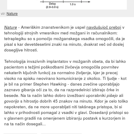
vir:
Nature
- Ameriškim znanstvenikom je uspel
navdušujoč preboj
v
Nature
tehnologiji strojnih vmesnikov med možgani in računalnikom:
tetraplegiku so s pomočjo možganskega vsadka omogočili, da je
pisal s kar devetdesetimi znaki na minuto, dvakrat več od doslej
dosegljive hitrosti.
Tehnologija invazivnih implantatov v možganih obeta, da bi lahko
pacientom s težjimi poškodbami živčevja omogočila povrnitev
nekaterih ključnih funkcij za normalno življenje, kjer je precej
visoko na spisku neovirano komuniciranje z okolico. Ti ljudje - kot
je bil na primer Stephen Hawking - danes zvečine uporabljajo
zaznavo gibanja oči za to, da na razpredelnici izbirajo črke in
besede. Na ta način lahko dobro izvežbani uporabniki
ali
pišejo
s hitrostjo dobrih 45 znakov na minuto. Kdor je celo toliko
govorijo
nepokreten, da ne more uporabljati niti takšnega pristopa, bi si
lahko v prihodnosti pomagal z vsadki v glavi. Dosedanji pristopi so
v glavnem gradili na omenjenem izbiranju postavk s kurzorjem in
na ta način dosegali...