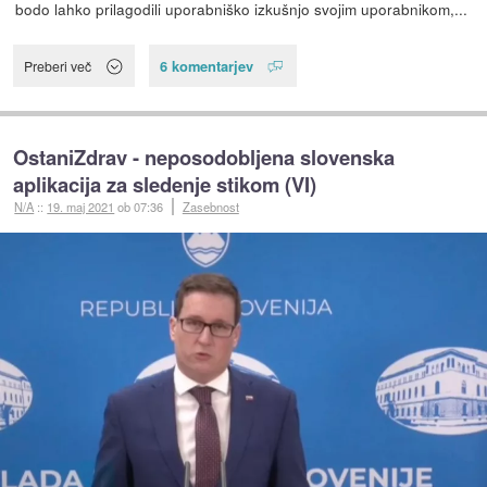
bodo lahko prilagodili uporabniško izkušnjo svojim uporabnikom,...
6 komentarjev
Preberi več
OstaniZdrav - neposodobljena slovenska
aplikacija za sledenje stikom (VI)
N/A
::
19. maj 2021
ob 07:36
Zasebnost