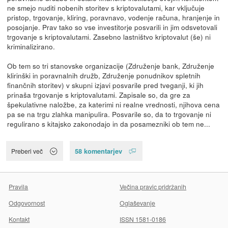
ne smejo nuditi nobenih storitev s kriptovalutami, kar vključuje
pristop, trgovanje, kliring, poravnavo, vodenje računa, hranjenje in
posojanje. Prav tako so vse investitorje posvarili in jim odsvetovali
trgovanje s kriptovalutami. Zasebno lastništvo kriptovalut (še) ni
kriminalizirano.
Ob tem so tri stanovske organizacije (Združenje bank, Združenje
klirinški in poravnalnih družb, Združenje ponudnikov spletnih
finančnih storitev) v skupni izjavi posvarile pred tveganji, ki jih
prinaša trgovanje s kriptovalutami. Zapisale so, da gre za
špekulativne naložbe, za katerimi ni realne vrednosti, njihova cena
pa se na trgu zlahka manipulira. Posvarile so, da to trgovanje ni
regulirano s kitajsko zakonodajo in da posamezniki ob tem ne...
58 komentarjev
Preberi več
Pravila
Večina pravic pridržanih
Odgovornost
Oglaševanje
Kontakt
ISSN 1581-0186