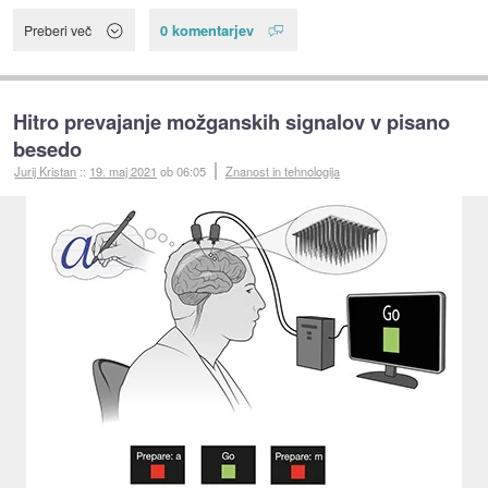
0 komentarjev
Preberi več
Hitro prevajanje možganskih signalov v pisano
besedo
Jurij Kristan
::
19. maj 2021
ob 06:05
Znanost in tehnologija