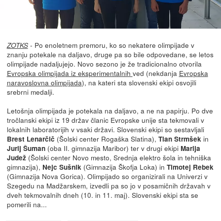
- Po enoletnem premoru, ko so nekatere olimpijade v
ZOTKS
znanju potekale na daljavo, druge pa so bile odpovedane, se letos
olimpijade nadaljujejo. Novo sezono je že tradicionalno otvorila
Evropska olimpijada iz eksperimentalnih
ved (nekdanja
Evropska
naravoslovna olimpijada
), na kateri sta slovenski ekipi osvojili
srebrni medalji.
Letošnja olimpijada je potekala na daljavo, a ne na papirju. Po dve
tročlanski ekipi iz 19 držav članic Evropske unije sta tekmovali v
lokalnih laboratorijih v vsaki državi. Slovenski ekipi so sestavljali
(Šolski center Rogaška Slatina),
in
Brest Lenarčič
Tian Strmšek
(oba II. gimnazija Maribor) ter v drugi ekipi
Jurij Šuman
Marija
(Šolski center Novo mesto, Srednja elektro šola in tehniška
Judež
gimnazija),
(Gimnazija Škofja Loka) in
Nejc Sušnik
Timotej Rebek
(Gimnazija Nova Gorica). Olimpijado so organizirali na Univerzi v
Szegedu na Madžarskem, izvedli pa so jo v posamičnih državah v
dveh tekmovalnih dneh (10. in 11. maj). Slovenski ekipi sta se
pomerili na...