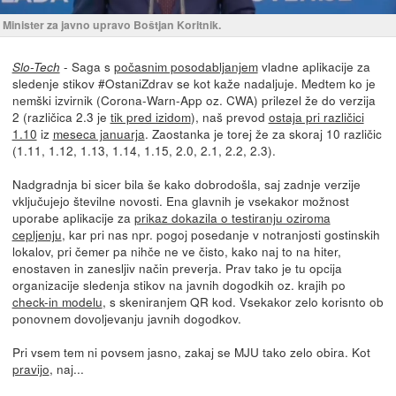
Minister za javno upravo Boštjan Koritnik.
- Saga s
počasnim posodabljanjem
vladne aplikacije za
Slo-Tech
sledenje stikov #OstaniZdrav se kot kaže nadaljuje. Medtem ko je
nemški izvirnik (Corona-Warn-App oz. CWA) prilezel že do verzija
2 (različica 2.3 je
tik pred izidom
), naš prevod
ostaja pri različici
1.10
iz
meseca januarja
. Zaostanka je torej že za skoraj 10 različic
(1.11, 1.12, 1.13, 1.14, 1.15, 2.0, 2.1, 2.2, 2.3).
Nadgradnja bi sicer bila še kako dobrodošla, saj zadnje verzije
vključujejo številne novosti. Ena glavnih je vsekakor možnost
uporabe aplikacije za
prikaz dokazila o testiranju oziroma
cepljenju
, kar pri nas npr. pogoj posedanje v notranjosti gostinskih
lokalov, pri čemer pa nihče ne ve čisto, kako naj to na hiter,
enostaven in zanesljiv način preverja. Prav tako je tu opcija
organizacije sledenja stikov na javnih dogodkih oz. krajih po
check-in modelu
, s skeniranjem QR kod. Vsekakor zelo korisnto ob
ponovnem dovoljevanju javnih dogodkov.
Pri vsem tem ni povsem jasno, zakaj se MJU tako zelo obira. Kot
pravijo
, naj...