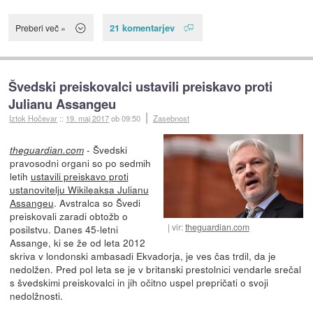
21 komentarjev
Preberi več »
Švedski preiskovalci ustavili preiskavo proti
Julianu Assangeu
Iztok Hočevar
::
19. maj 2017
ob 09:50
Zasebnost
- Švedski
theguardian.com
pravosodni organi so po sedmih
letih
ustavili preiskavo proti
ustanovitelju Wikileaksa Julianu
Assangeu
. Avstralca so Švedi
preiskovali zaradi obtožb o
vir:
theguardian.com
posilstvu. Danes 45-letni
Assange, ki se že od leta 2012
skriva v londonski ambasadi Ekvadorja, je ves čas trdil, da je
nedolžen. Pred pol leta se je v britanski prestolnici vendarle srečal
s švedskimi preiskovalci in jih očitno uspel prepričati o svoji
nedolžnosti.