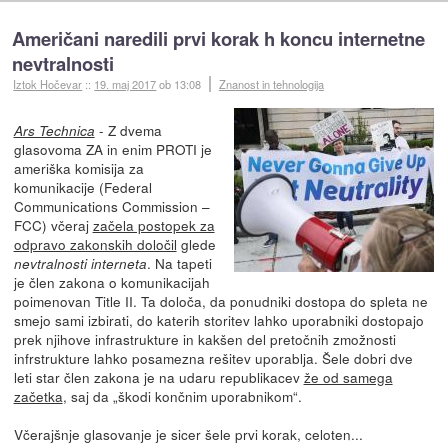
Američani naredili prvi korak h koncu internetne
nevtralnosti
Iztok Hočevar
::
19. maj 2017
ob 13:08
Znanost in tehnologija
- Z dvema
Ars Technica
glasovoma ZA in enim PROTI je
ameriška komisija za
komunikacije (Federal
Communications Commission –
FCC) včeraj
začela postopek za
odpravo zakonskih določil
glede
. Na tapeti
nevtralnosti interneta
je člen zakona o komunikacijah
poimenovan Title II. Ta določa, da ponudniki dostopa do spleta ne
smejo sami izbirati, do katerih storitev lahko uporabniki dostopajo
prek njihove infrastrukture in kakšen del pretočnih zmožnosti
infrstrukture lahko posamezna rešitev uporablja. Šele dobri dve
leti star člen zakona je na udaru republikacev
že od samega
začetka
, saj da „škodi končnim uporabnikom“.
Včerajšnje glasovanje je sicer šele prvi korak, celoten...