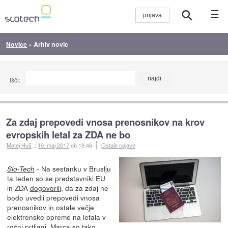
☰
Novice
»
Arhiv novic
Išči:
Za zdaj prepovedi vnosa prenosnikov na krov
evropskih letal za ZDA ne bo
Matej Huš
::
19. maj 2017
ob 19:46
Ostale najave
- Na sestanku v Bruslju
Slo-Tech
ta teden so se predstavniki EU
in ZDA
dogovorili
, da za zdaj ne
bodo uvedli prepovedi vnosa
prenosnikov in ostale večje
elektronske opreme na letala v
ročni prtljagi. Marca so tako