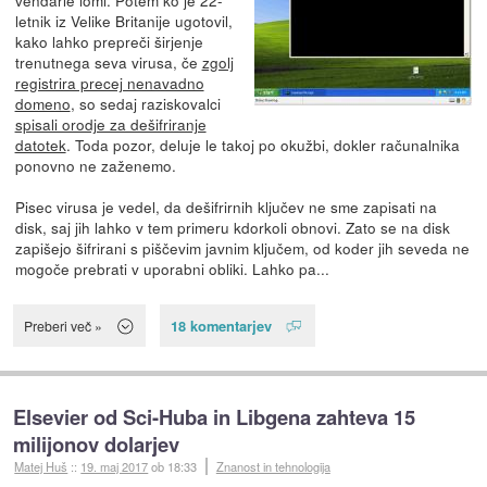
letnik iz Velike Britanije ugotovil,
kako lahko prepreči širjenje
trenutnega seva virusa, če
zgolj
registrira precej nenavadno
domeno
, so sedaj raziskovalci
spisali orodje za dešifriranje
datotek
. Toda pozor, deluje le takoj po okužbi, dokler računalnika
ponovno ne zaženemo.
Pisec virusa je vedel, da dešifrirnih ključev ne sme zapisati na
disk, saj jih lahko v tem primeru kdorkoli obnovi. Zato se na disk
zapišejo šifrirani s piščevim javnim ključem, od koder jih seveda ne
mogoče prebrati v uporabni obliki. Lahko pa...
18 komentarjev
Preberi več »
Elsevier od Sci-Huba in Libgena zahteva 15
milijonov dolarjev
Matej Huš
::
19. maj 2017
ob 18:33
Znanost in tehnologija