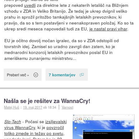
prepoved
uvedli
za direktne lete z nekaterih letališč na Bližnjem
vzhodu v ZDA in Veliko Britanijo. Že tedaj je ukrep dvignil veliko
prahu in sprožil pritožbo tamkajšnjih letalskih prevoznikov, ki
pravijo, da so s tem postavljeni v neenakopraven položaj. Ko so ta
ukrep sredi meseca napovedali tudi za EU,
je nastal pravi vihar
.
EU je očitno dovolj močan igralec, da so v ZDA odstopili od
tovrstnih idej. Zamisel so uradno zavrgli dan zatem, ko je
mednarodni konzorcij letalskih prevoznikov poslal EU in
ameriškemu zunanjemu ministrstvu...
7 komentarjev
Preberi več »
Našla se je rešitev za WannaCry!
Matej Huš
::
19. maj 2017
ob 18:34
Varnost
- Počasi se
izsiljevalski
Slo-Tech
virus WannaCry
, ki je
povzročil
toliko zmede in težav po svetu
,
vendarle lomi. Potem ko je 22-