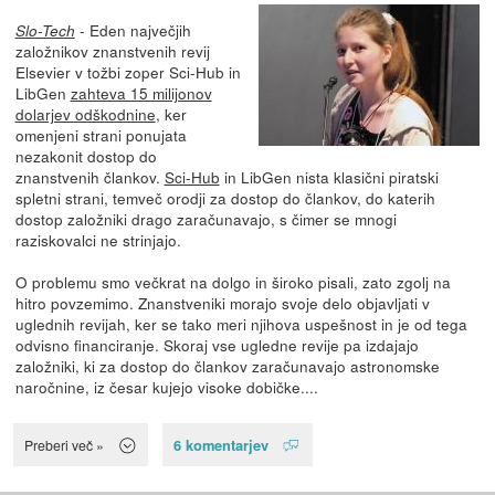
- Eden največjih
Slo-Tech
založnikov znanstvenih revij
Elsevier v tožbi zoper Sci-Hub in
LibGen
zahteva 15 milijonov
dolarjev odškodnine
, ker
omenjeni strani ponujata
nezakonit dostop do
znanstvenih člankov.
Sci-Hub
in LibGen nista klasični piratski
spletni strani, temveč orodji za dostop do člankov, do katerih
dostop založniki drago zaračunavajo, s čimer se mnogi
raziskovalci ne strinjajo.
O problemu smo večkrat na dolgo in široko pisali, zato zgolj na
hitro povzemimo. Znanstveniki morajo svoje delo objavljati v
uglednih revijah, ker se tako meri njihova uspešnost in je od tega
odvisno financiranje. Skoraj vse ugledne revije pa izdajajo
založniki, ki za dostop do člankov zaračunavajo astronomske
naročnine, iz česar kujejo visoke dobičke....
6 komentarjev
Preberi več »