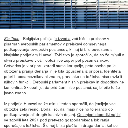
- Belgijska policija
je izvedla
več hišnih preiskav v
Slo-Tech
pisarnah evropskih parlamentov v preiskavi domnevnega
podkupovanja evropskih poslancev, ki naj bi bilo povezano s
kitajskim podjetjem Huawei. Tožilstvo je sporočilo, da so že minuli v
okviru preiskave vložili obtožnice zoper pet posameznikov.
Četverica je v priporu zaradi suma korupcije, peta oseba pa je
obtožena pranja denarja in je bila izpuščena iz pripora. Identiteta
priprtih posameznikov ni znana, prav tako na tožilstvu niso razkrili
njihovih funkcij. Evropski parlament hišnih preiskav in dogodkov ne
komentira. Sklepati je, da pridržani niso poslanci, saj bi bilo to že
javno znano.
Iz podjetja Huawei so že minuli teden sporočili, da jemljejo vse
obtožbe zelo resno. Dodali so, da imajo ničelno toleranco do
podkupovanja ali drugih kaznivih dejanj.
Omenjeni dogodki naj bi
se zgodili leta 2021
pod pretvezo gospodarskega lobiranja,
sporočajo s tožilstva. Šlo naj bi za plačila in draga darila, kot so