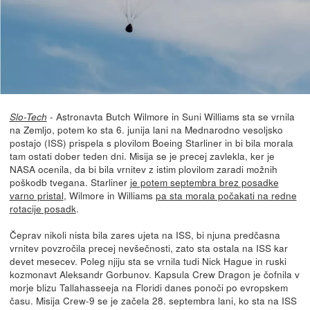
- Astronavta Butch Wilmore in Suni Williams sta se vrnila
Slo-Tech
na Zemljo, potem ko sta 6. junija lani na Mednarodno vesoljsko
postajo (ISS) prispela s plovilom Boeing Starliner in bi bila morala
tam ostati dober teden dni. Misija se je precej zavlekla, ker je
NASA ocenila, da bi bila vrnitev z istim plovilom zaradi možnih
poškodb tvegana. Starliner
je potem septembra brez posadke
varno pristal
, Wilmore in Williams
pa sta morala počakati na redne
rotacije posadk
.
Čeprav nikoli nista bila zares ujeta na ISS, bi njuna predčasna
vrnitev povzročila precej nevšečnosti, zato sta ostala na ISS kar
devet mesecev. Poleg njiju sta se vrnila tudi Nick Hague in ruski
kozmonavt Aleksandr Gorbunov. Kapsula Crew Dragon je čofnila v
morje blizu Tallahasseeja na Floridi danes ponoči po evropskem
času. Misija Crew-9 se je začela 28. septembra lani, ko sta na ISS