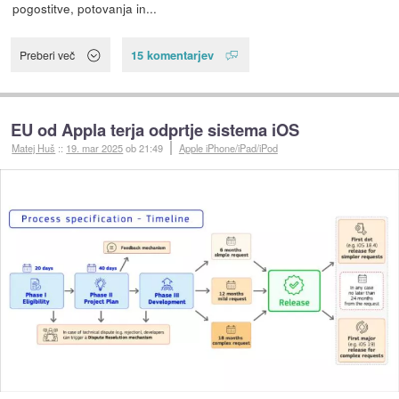
pogostitve, potovanja in...
15 komentarjev
Preberi več
EU od Appla terja odprtje sistema iOS
Matej Huš
::
19. mar 2025
ob 21:49
Apple iPhone/iPad/iPod