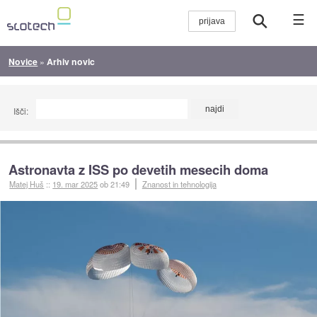
☰
Novice
»
Arhiv novic
Išči:
Astronavta z ISS po devetih mesecih doma
Matej Huš
::
19. mar 2025
ob 21:49
Znanost in tehnologija