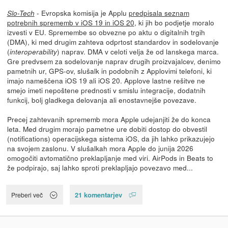
- Evropska komisija je Applu
predpisala seznam
Slo-Tech
potrebnih sprememb v iOS 19 in iOS 20
, ki jih bo podjetje moralo
izvesti v EU. Spremembe so obvezne po aktu o digitalnih trgih
(DMA), ki med drugim zahteva odprtost standardov in sodelovanje
(
) naprav. DMA v celoti velja že od lanskega marca.
interoperability
Gre predvsem za sodelovanje naprav drugih proizvajalcev, denimo
pametnih ur, GPS-ov, slušalk in podobnih z Applovimi telefoni, ki
imajo nameščena iOS 19 ali iOS 20. Applove lastne rešitve ne
smejo imeti nepoštene prednosti v smislu integracije, dodatnih
funkcij, bolj gladkega delovanja ali enostavnejše povezave.
Precej zahtevanih sprememb mora Apple udejanjiti že do konca
leta. Med drugim morajo pametne ure dobiti dostop do obvestil
(notifications) operacijskega sistema iOS, da jih lahko prikazujejo
na svojem zaslonu. V slušalkah mora Apple do junija 2026
omogočiti avtomatično preklapljanje med viri. AirPods in Beats to
že podpirajo, saj lahko sproti preklapljajo povezavo med...
21 komentarjev
Preberi več