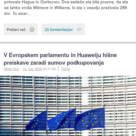
potovala Hague in Gorbunov. Dva sedeža sta bila prazna, da sta
se lahko vrnila Wilmore in Williams, ki sta v vesolju preživela 286
dni. To sicer...
23 komentarjev
Preberi več
V Evropskem parlamentu in Huaweiju hišne
preiskave zaradi sumov podkupovanja
Matej Huš
::
19. mar 2025
ob 21:49
Tožbe