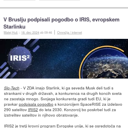
V Bruslju podpisali pogodbo o IRIS, evropskem
Starlinku
Matej Huš
::
18. dec 2024
ob 09:46
Omrežja / internet
- V ZDA imajo Starlink, ki ga seveda Musk deli tudi s
Slo-Tech
strankami v drugih državah, a konkurenca na drugih koncih sveta
ne zaostaja mnogo. Svojega konkurenta gradi tudi EU, ki je
pravkar
podpisala pogodbo
s konzorcijem SpaceRISE za izdelavo
290 satelitov
IRIS2
do leta 2030. Konzorcij bo poskrbel tudi za
izstrelitev satelitov in njihovo obratovanje.
IRIS2 je tretji krovni program Evropske unije, ki se osredotoča na