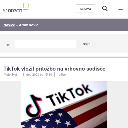
☰
Novice
»
Arhiv novic
Išči:
TikTok vložil pritožbo na vrhovno sodišče
Matej Huš
::
18. dec 2024
ob 15:10
Tožbe