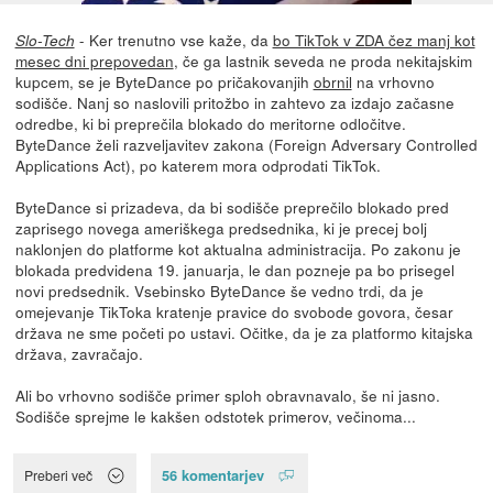
- Ker trenutno vse kaže, da
bo TikTok v ZDA čez manj kot
Slo-Tech
mesec dni prepovedan
, če ga lastnik seveda ne proda nekitajskim
kupcem, se je ByteDance po pričakovanjih
obrnil
na vrhovno
sodišče. Nanj so naslovili pritožbo in zahtevo za izdajo začasne
odredbe, ki bi preprečila blokado do meritorne odločitve.
ByteDance želi razveljavitev zakona (Foreign Adversary Controlled
Applications Act), po katerem mora odprodati TikTok.
ByteDance si prizadeva, da bi sodišče preprečilo blokado pred
zaprisego novega ameriškega predsednika, ki je precej bolj
naklonjen do platforme kot aktualna administracija. Po zakonu je
blokada predvidena 19. januarja, le dan pozneje pa bo prisegel
novi predsednik. Vsebinsko ByteDance še vedno trdi, da je
omejevanje TikToka kratenje pravice do svobode govora, česar
država ne sme početi po ustavi. Očitke, da je za platformo kitajska
država, zavračajo.
Ali bo vrhovno sodišče primer sploh obravnavalo, še ni jasno.
Sodišče sprejme le kakšen odstotek primerov, večinoma...
56 komentarjev
Preberi več