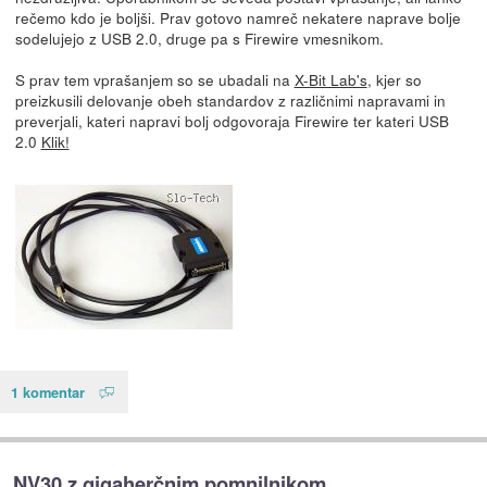
rečemo kdo je boljši. Prav gotovo namreč nekatere naprave bolje
sodelujejo z USB 2.0, druge pa s Firewire vmesnikom.
S prav tem vprašanjem so se ubadali na
X-Bit Lab's
, kjer so
preizkusili delovanje obeh standardov z različnimi napravami in
preverjali, kateri napravi bolj odgovoraja Firewire ter kateri USB
2.0
Klik!
1 komentar
NV30 z gigaherčnim pomnilnikom