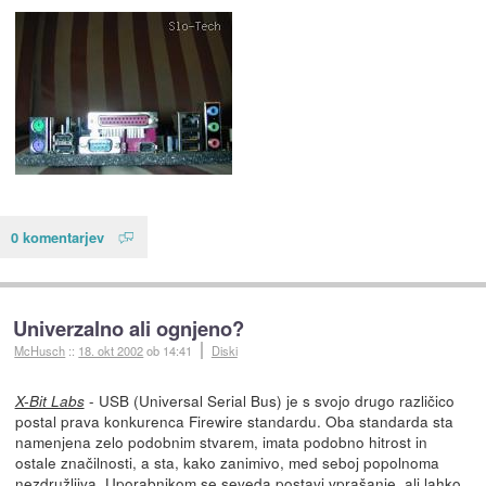
0 komentarjev
Univerzalno ali ognjeno?
McHusch
::
18. okt 2002
ob 14:41
Diski
- USB (Universal Serial Bus) je s svojo drugo različico
X-Bit Labs
postal prava konkurenca Firewire standardu. Oba standarda sta
namenjena zelo podobnim stvarem, imata podobno hitrost in
ostale značilnosti, a sta, kako zanimivo, med seboj popolnoma
nezdružljiva. Uporabnikom se seveda postavi vprašanje, ali lahko