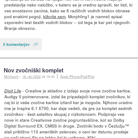
predstavlja neko naložbo, v katero se je vredno spraviti, ter tisti, ki
vas enostavno zanima, kako se 6 različnih vodnih blokov obnese
pod enakimi pogoji,
kliknite sem
. Morphling1 je namreč spisal
vzporedni test šestih vodnih blokov -- od tega je kar pet njegovih.
Branje obvezno.
5 komentarjev
Nov zvočniški komplet
McHusch
::
18. okt 2002
ob 19:40
Apple iPhone/iPad/iPod
- Creative je skladno z izdajo svoje nove zvočne kartice,
Digit Life
Audigy II poimenovane, izdal še pripadajoči komplet zvočnikov, ki
naj bi iz vaše zvočne kartice iztisnil kar je mogoče. Njihovo uradno
ime je Inspire 6.1 6700, kar daje vedeti, da gre za komplet sedmih
zvočnikov - šest satelitov skupaj z nizkotoncem. Podpirajo vse
nove in stare Creativove zvočne pogruntavščine, kot so Dolby
Digital Surround EX, CMSS in druge. Zvočniki bodo v Čezlužju™
stali približno 110 ameriških zelencev, o ceni ter datumu prodaje
na naši strani Alp pa lahko žal le ugibamo.
Klik!