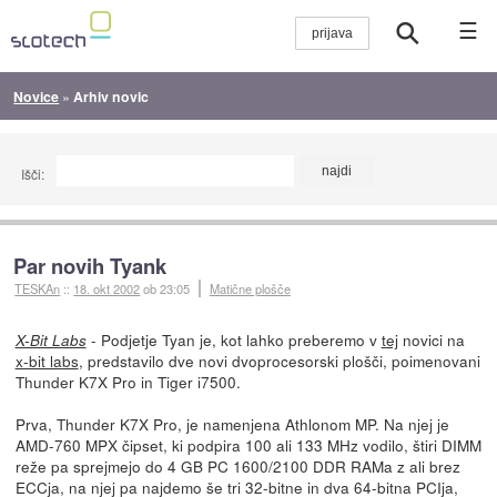
☰
Novice
»
Arhiv novic
Išči:
Par novih Tyank
TESKAn
::
18. okt 2002
ob 23:05
Matične plošče
- Podjetje Tyan je, kot lahko preberemo v
tej
novici na
X-Bit Labs
x-bit labs
, predstavilo dve novi dvoprocesorski plošči, poimenovani
Thunder K7X Pro in Tiger i7500.
Prva, Thunder K7X Pro, je namenjena Athlonom MP. Na njej je
AMD-760 MPX čipset, ki podpira 100 ali 133 MHz vodilo, štiri DIMM
reže pa sprejmejo do 4 GB PC 1600/2100 DDR RAMa z ali brez
ECCja, na njej pa najdemo še tri 32-bitne in dva 64-bitna PCIja,