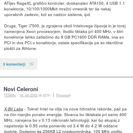
ATIjev RageXL grafični kontroler, dvokanalen ATA100, 4 USB 1.1
konektorje, 10/100/1000Mbit mrežni vmesnik ter še nekaj
uporabnih zadevic, kot so nadzor sistema, ipd.
Druga, Tiger i7500, je zgrajena okoli Intelovega čipovja in je torej
namenjena Xeon procesorjem. Vodilo tiktaka pri 400 MHz, v štiri
konektorje lahko zatlačimo do 8 GB PC1600 DDR RAMa, ima en
PCI in dva PCI-x konektorja, ostale specifikacije pa so identične
plošči za Athlone.
3 komentarji
Novi Celeroni
TESKAn
::
18. okt 2002
ob 22:51
Procesorji
- Tokrat Intel ne cilja na nove hitrostne rekorde, pač pa
X-Bit Labs
na čim manjšo porabo energije. Stvarca bo tiktakala pri samo 400
MHz, narejena bo v 0.13 mikronski tehnologiji, kar bo skupaj z
napetostjo le 0.95 volta pomenilo od 3.4 W do 4.2 W oddane
toplote. Dodajmo še 256KB L2 predpomnilnika, 100 MHz vodilo,