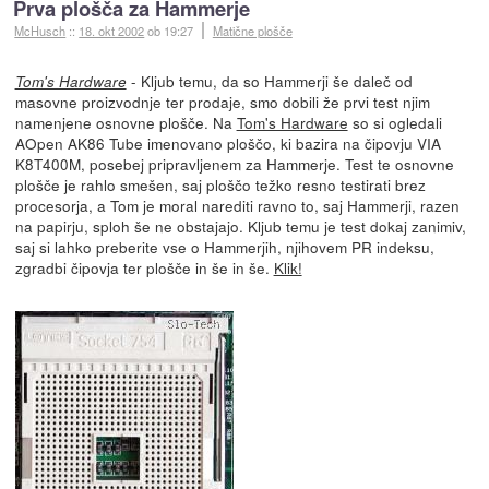
Prva plošča za Hammerje
McHusch
::
18. okt 2002
ob 19:27
Matične plošče
- Kljub temu, da so Hammerji še daleč od
Tom's Hardware
masovne proizvodnje ter prodaje, smo dobili že prvi test njim
namenjene osnovne plošče. Na
Tom's Hardware
so si ogledali
AOpen AK86 Tube imenovano ploščo, ki bazira na čipovju VIA
K8T400M, posebej pripravljenem za Hammerje. Test te osnovne
plošče je rahlo smešen, saj ploščo težko resno testirati brez
procesorja, a Tom je moral narediti ravno to, saj Hammerji, razen
na papirju, sploh še ne obstajajo. Kljub temu je test dokaj zanimiv,
saj si lahko preberite vse o Hammerjih, njihovem PR indeksu,
zgradbi čipovja ter plošče in še in še.
Klik!