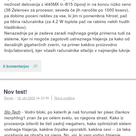
možnost delovanja z i440MX in i815 čipovji in na koncu nizko ceno
(38 Zelencev za procesor, seveda če jih naročite po 1000 kosov),
pa dobimo poceni rešitev za vse, ki jim ni pomembna hitrost, pač
pa tišina računalnika (za 4.2 W toplote pač ne rabimo nekih hudih
hladilnikov).
Nenazadnje pa je zadeva zaradi majhnega gretja primerna tudi za
sisteme, kjer ni mogoče zagotoviti ustreznega hlajenja za kako od
današnjih gigaherčnih zverin, na primer kakšno proizvodno
linijo/laboratorij, kjer včasih računalnike stlačijo v najmanjše luknje.
5 komentarjev
Nov test!
Sergio
::
18. okt 2002
ob 22:39
Nova vsebina
- Vodni bloki, po katerih je naš forumaš ter pisec člankov
Slo-Tech
morphling1 znan že po celem svetu, so njegova strast. Kako iz
procesorja iztisniti še tisti zadnji megaherc, kako optimizirati sistem
vodnega hlajenja, kakšne črpalke uporabiti, kakšne cevi -- za taka
vprašanja se obrača na njega. No, vsi, ki vam vodno hlajenje