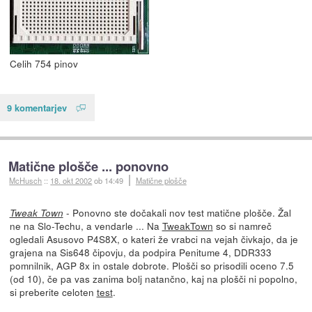
Celih 754 pinov
9 komentarjev
Matične plošče ... ponovno
McHusch
::
18. okt 2002
ob 14:49
Matične plošče
- Ponovno ste dočakali nov test matične plošče. Žal
Tweak Town
ne na Slo-Techu, a vendarle ... Na
TweakTown
so si namreč
ogledali Asusovo P4S8X, o kateri že vrabci na vejah čivkajo, da je
grajena na Sis648 čipovju, da podpira Penitume 4, DDR333
pomnilnik, AGP 8x in ostale dobrote. Plošči so prisodili oceno 7.5
(od 10), če pa vas zanima bolj natančno, kaj na plošči ni popolno,
si preberite celoten
test
.