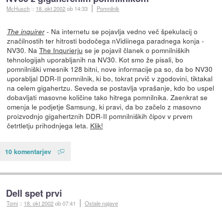
McHusch
::
18. okt 2002
ob 14:33
Pomnilnik
- Na internetu se pojavlja vedno več špekulacij o
The inquirer
značilnostih ter hitrosti bodočega nVidiinega paradnega konja -
NV30. Na
The Inqurierju
se je pojavil članek o pomnilniških
tehnologijah uporabljanih na NV30. Kot smo že pisali, bo
pomnilniški vmesnik 128 bitni, nove informacije pa so, da bo NV30
uporabljal DDR-II pomnilnik, ki bo, tokrat prvič v zgodovini, tiktakal
na celem gigahertzu. Seveda se postavlja vprašanje, kdo bo uspel
dobavljati masovne količine tako hitrega pomnilnika. Zaenkrat se
omenja le podjetje Samsung, ki pravi, da bo začelo z masovno
proizvodnjo gigahertznih DDR-II pomnilniških čipov v prvem
četrtletju prihodnjega leta.
Klik!
10 komentarjev
Dell spet prvi
Tomi
::
18. okt 2002
ob 07:41
Ostale najave