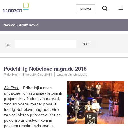
☰
Novice
»
Arhiv novic
Išči:
Podelili Ig Nobelove nagrade 2015
Matej Huš
::
18. sep 2015
ob 20:38
Znanost in tehnologija
- Prihodnji mesec
Slo-Tech
pričakujemo razglasitev letošnjih
prejemnikov Nobelovih nagrad,
zato so včeraj zvečer podelili
tudi
Ig Nobelove nagrade
. Gre
za vsakoletno prireditev, kjer se
poklonijo znanstvenikom in
povsem resnim raziskavam,