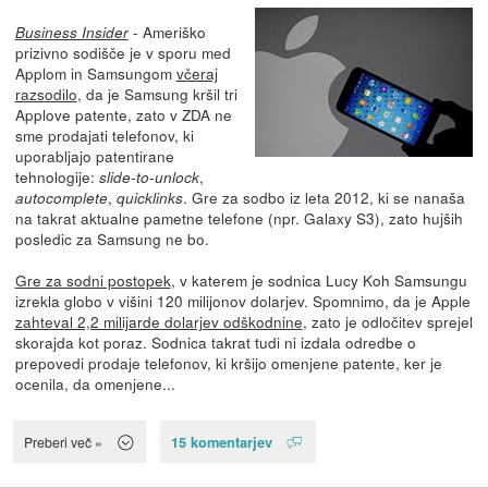
- Ameriško
Business Insider
prizivno sodišče je v sporu med
Applom in Samsungom
včeraj
razsodilo
, da je Samsung kršil tri
Applove patente, zato v ZDA ne
sme prodajati telefonov, ki
uporabljajo patentirane
tehnologije:
,
slide-to-unlock
,
. Gre za sodbo iz leta 2012, ki se nanaša
autocomplete
quicklinks
na takrat aktualne pametne telefone (npr. Galaxy S3), zato hujših
posledic za Samsung ne bo.
Gre za sodni postopek
, v katerem je sodnica Lucy Koh Samsungu
izrekla globo v višini 120 milijonov dolarjev. Spomnimo, da je Apple
zahteval 2,2 milijarde dolarjev odškodnine
, zato je odločitev sprejel
skorajda kot poraz. Sodnica takrat tudi ni izdala odredbe o
prepovedi prodaje telefonov, ki kršijo omenjene patente, ker je
ocenila, da omenjene...
15 komentarjev
Preberi več »