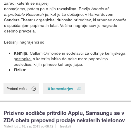
zaradi katerih se najprej
nasmejemo, potem pa o njih razmislimo. Revija
Annals of
je, kot je že običajno, v Harvardovem
Improbable Research
Sanders Theatru organiziral duhovito prireditev, ki vrhunec doseže
s spuščanjem papirnatih letal. Večina nagrajencev je nagrade
osebno prevzela.
Letošnji nagrajenci so:
Callum Ormonde in sodelavci
za odkritje kemijskega
Kemija:
postopka
, s katerim lahko do neke mere popravimo
posledice, ki jih prinese kuhanje jajca.
...
Fizika:
10 komentarjev
Preberi več »
Prizivno sodišče pritrdilo Applu, Samsungu se v
ZDA obeta prepoved prodaje nekaterih telefonov
Matej Huš
::
18. sep 2015
ob 08:12
Rezultati