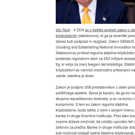
Slo-Tech
- V ZDA
so v četrtek sprejeli zakon o st
kriptožetonih
(
stablecoins
), ki ga je ameriški pr
danes tudi podpisal in razglasil. Zakon GENIUS
(Guiding and Establishing National Innovation fo
Stablecoins) prvikrat regulira stabilne kriptožeto
postavlja regulatorni okvir za 250 milijard dolarje
trg, ki velja za manj tvegani del kriptotrga. Stabiln
kriptožetoni so namreč vrednostno priklenjeni na
valute, kakršna je dolar.
Zakon je podprlo 308 predstavnikov z obeh pol
političnega spektra. Sprva je kazalo, da ga bo m
skupina republikancev blokirala, a so na koncu 
kompromis. S tem ko zakon regulira stabilne
kriptožetone, bodo lahko z njimi v svojem imenu 
banke in druge finančne institucije. Prav tako b
zvezne države možnost, da uredijo uporabo teh s
žetonov za plačila. Banke in druge institucije do
tudi možnost izdajati lastne stabilne kriptovalute,