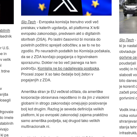
Slo-Tech
- Evropska komisija trenutno vodi več
preiskav, v katerih ugotavlja, ali platforma X krši
abilnih
evropsko zakonodajo, predvsem akt o digitalnih
edsednik
storitvah (DSA). Po lastni časovnici bi morala do
Slo-Tech
-
poletnih počitnic sprejeti odločitev, a se to ne bo
ki je nasta
r U.S.
zgodilo. Po neuradnih podatkih bo Komisija počakala,
obvladuje
ne in
da se z ZDA končajo pogajanja o trgovinskem
gorivne ce
v velik
sporazumu. Dokler ne bo več jasnega na tem
poudarjali 
i
področju,
Komisija ne bo nadaljevala postopka
.
vodik) in h
 trdne
Procesi zoper X so tako čedalje bolj žeton v
slabosti vo
pogajanjih z ZDA.
bilo danes
je korenit 
ov
Ameriška stran je EU večkrat očitala, da ameriške
začeti pro
anjša
korporacije obravnava nepošteno in da jim z visokimi
gorivnimi 
dosegli
globami in strogo zakonodajo omejujejo poslovanje
bolj kot drugim. Razlog je seveda definicija velikih
Vodik ima 
trgovale
platform, ki po evropski zakonodaji zajema praktično
nizka volu
odo imele
samo ameriška podjetja, saj drugod tako velikih
shranjevan
tabilnih
multinacionalk ni.
stanja tehn
bivajo
infrastrukt
 ki pa