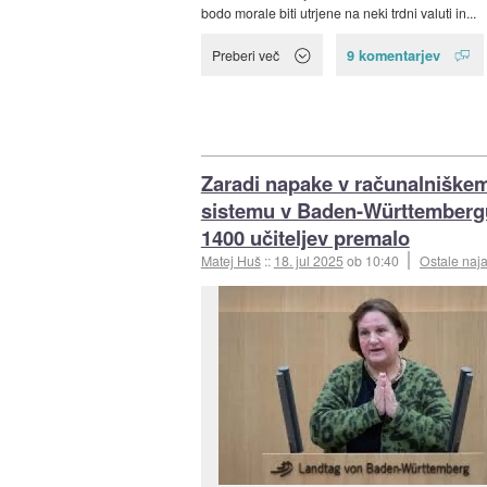
bodo morale biti utrjene na neki trdni valuti in...
9 komentarjev
Preberi več
Zaradi napake v računalniške
sistemu v Baden-Württemberg
1400 učiteljev premalo
Matej Huš
::
18. jul 2025
ob 10:40
Ostale naj