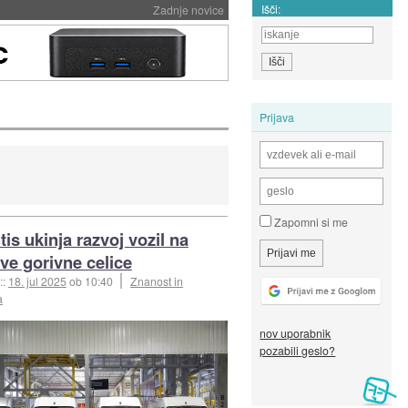
Išči:
Zadnje novice
Prijava
Zapomni si me
tis ukinja razvoj vozil na
ve gorivne celice
::
18. jul 2025
ob 10:40
Znanost in
a
nov uporabnik
pozabili geslo?