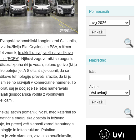
Po mesecih
 Evropski avtomobilski konglomerat Stellantis,
l z združitvijo Fiat Cryslerja in PSA, s čimer
 14 znamk,
je ukinil razvoj vozil na vodikove
lice (FCEV)
. Njihovi zagovorniki so pogosto
Napredno
čistost izpuha (ki je voda), zeleno gorivo (ki je
itro polnjenje. A Stellantis je ocenil, da so
Išči:
dikove tehnologije preveč izrazite, da bi jo
 smiselno razvijati v komercialne namene. To
Avtor:
obrat, saj je podjetje še letos nameravalo
dajati gospodarska vodila z vodikovimi
celicami.
nekaj lastnih pomanjkljivosti, med katerimi so
metrična energijska gostota in težavno
je, ter precej več slabosti zaradi trenutnega
ologije in infrastrukture. Polnilna
ura je zelo skromna, vozila so neučinkovita,