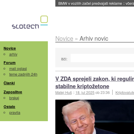
BMW v vozilih začel predvajati reklame
::
včera
Novice
»
Arhiv novic
Novice
arhiv
Išči:
Forum
mali oglasi
teme zadnjih 24h
V ZDA sprejeli zakon, ki reguli
Članki
stabilne kriptožetone
Zaposlitve
Matej Huš
::
18. jul 2025
ob 23:36
Kriptovalut
brskaj
Ostalo
pravila