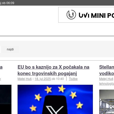
j ob 06:09
ra
EU bo s kaznijo za X počakala na
Stellan
konec trgovinskih pogajanj
vodiko
e
Matej Huš
::
18. jul 2025
ob 10:40
Tožbe
Matej Huš
tehnologij