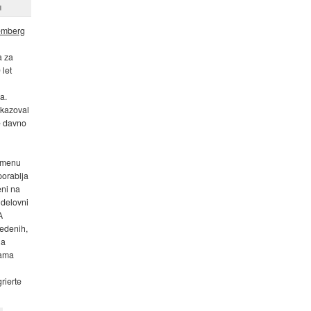
u
emberg
a za
 let
a.
rikazoval
že davno
pomenu
orablja
eni na
 delovni
A
sedenih,
la
rama
rierte