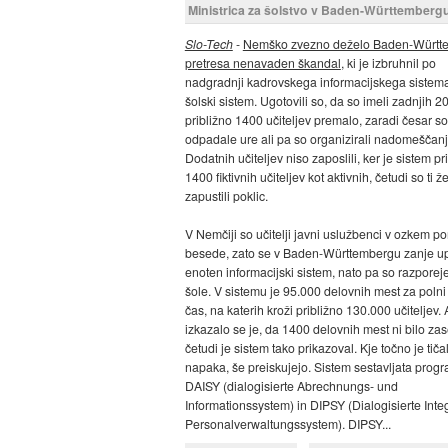
Ministrica za šolstvo v Baden-Württemberg
Slo-Tech
-
Nemško zvezno deželo Baden-Württ
pretresa nenavaden škandal
, ki je izbruhnil po
nadgradnji kadrovskega informacijskega sistem
šolski sistem. Ugotovili so, da so imeli zadnjih 20
približno 1400 učiteljev premalo, zaradi česar so
odpadale ure ali pa so organizirali nadomeščanj
Dodatnih učiteljev niso zaposlili, ker je sistem p
1400 fiktivnih učiteljev kot aktivnih, četudi so ti 
zapustili poklic.
V Nemčiji so učitelji javni uslužbenci v ozkem 
besede, zato se v Baden-Württembergu zanje up
enoten informacijski sistem, nato pa so razporej
šole. V sistemu je 95.000 delovnih mest za polni
čas, na katerih kroži približno 130.000 učiteljev. 
izkazalo se je, da 1400 delovnih mest ni bilo za
četudi je sistem tako prikazoval. Kje točno je tiča
napaka, še preiskujejo. Sistem sestavljata prog
DAISY (dialogisierte Abrechnungs- und
Informationssystem) in DIPSY (Dialogisierte Integ
Personalverwaltungssystem). DIPSY...