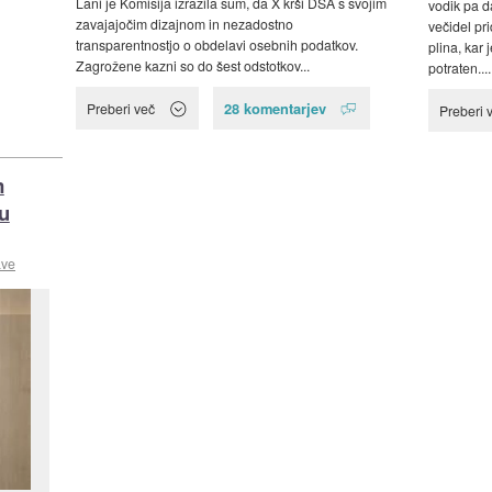
Lani je Komisija izrazila sum, da X krši DSA s svojim
vodik pa 
zavajajočim dizajnom in nezadostno
večidel pr
transparentnostjo o obdelavi osebnih podatkov.
plina, kar 
Zagrožene kazni so do šest odstotkov...
potraten....
28 komentarjev
Preberi več
Preberi 
m
u
ave