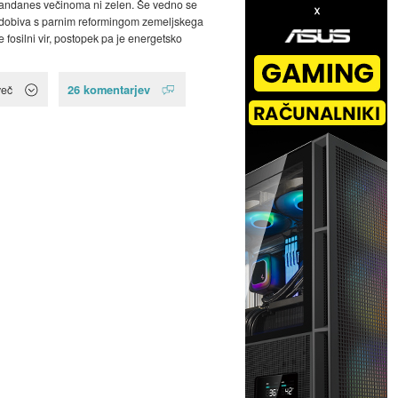
dandanes večinoma ni zelen. Še vedno se
idobiva s parnim reformingom zemeljskega
je fosilni vir, postopek pa je energetsko
26 komentarjev
več