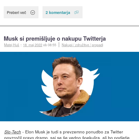
2 komentarja
Preberi več
Musk si premišljuje o nakupu Twitterja
Matej Huš
::
18. maj 2022
ob 08:55
Nakupi / združitve / propadi
- Elon Musk je tudi s prevzemno ponudbo za Twitter
Slo-Tech
povzročil pravo dramo, saj se še vedno špekulira, ali bo podjetje