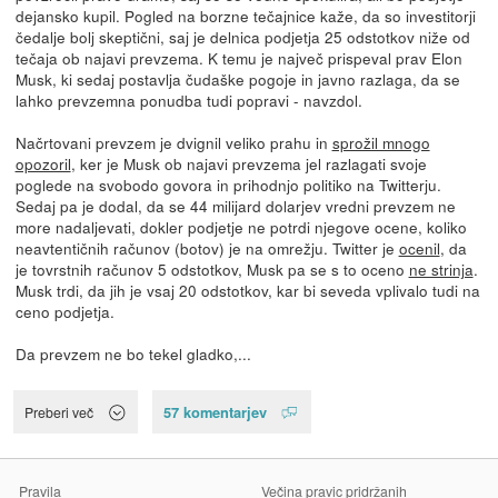
dejansko kupil. Pogled na borzne tečajnice kaže, da so investitorji
čedalje bolj skeptični, saj je delnica podjetja 25 odstotkov niže od
tečaja ob najavi prevzema. K temu je največ prispeval prav Elon
Musk, ki sedaj postavlja čudaške pogoje in javno razlaga, da se
lahko prevzemna ponudba tudi popravi - navzdol.
Načrtovani prevzem je dvignil veliko prahu in
sprožil mnogo
opozoril
, ker je Musk ob najavi prevzema jel razlagati svoje
poglede na svobodo govora in prihodnjo politiko na Twitterju.
Sedaj pa je dodal, da se 44 milijard dolarjev vredni prevzem ne
more nadaljevati, dokler podjetje ne potrdi njegove ocene, koliko
neavtentičnih računov (botov) je na omrežju. Twitter je
ocenil
, da
je tovrstnih računov 5 odstotkov, Musk pa se s to oceno
ne strinja
.
Musk trdi, da jih je vsaj 20 odstotkov, kar bi seveda vplivalo tudi na
ceno podjetja.
Da prevzem ne bo tekel gladko,...
57 komentarjev
Preberi več
Pravila
Večina pravic pridržanih