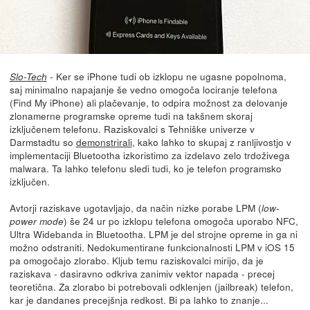
- Ker se iPhone tudi ob izklopu ne ugasne popolnoma,
Slo-Tech
saj minimalno napajanje še vedno omogoča lociranje telefona
(Find My iPhone) ali plačevanje, to odpira možnost za delovanje
zlonamerne programske opreme tudi na takšnem skoraj
izključenem telefonu. Raziskovalci s Tehniške univerze v
Darmstadtu so
demonstrirali
, kako lahko to skupaj z ranljivostjo v
implementaciji Bluetootha izkoristimo za izdelavo zelo trdoživega
malwara. Ta lahko telefonu sledi tudi, ko je telefon programsko
izključen.
Avtorji raziskave ugotavljajo, da način nizke porabe LPM (
low-
) še 24 ur po izklopu telefona omogoča uporabo NFC,
power mode
Ultra Widebanda in Bluetootha. LPM je del strojne opreme in ga ni
možno odstraniti. Nedokumentirane funkcionalnosti LPM v iOS 15
pa omogočajo zlorabo. Kljub temu raziskovalci mirijo, da je
raziskava - dasiravno odkriva zanimiv vektor napada - precej
teoretična. Za zlorabo bi potrebovali odklenjen (jailbreak) telefon,
kar je dandanes precejšnja redkost. Bi pa lahko to znanje...