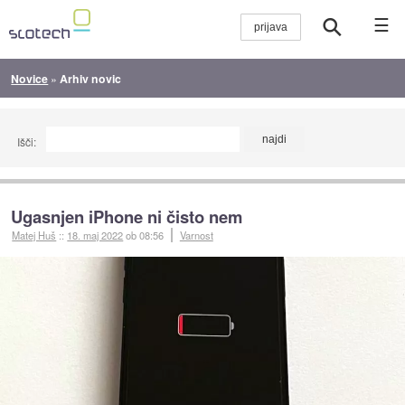
☰
Novice
»
Arhiv novic
Išči:
Ugasnjen iPhone ni čisto nem
Matej Huš
::
18. maj 2022
ob 08:56
Varnost