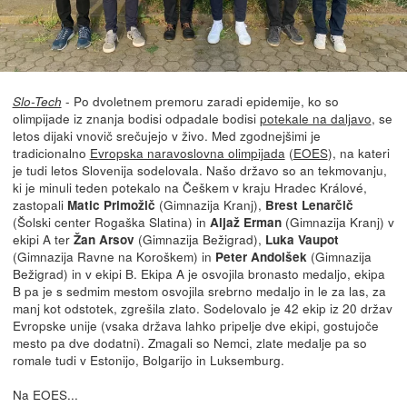
- Po dvoletnem premoru zaradi epidemije, ko so
Slo-Tech
olimpijade iz znanja bodisi odpadale bodisi
potekale na daljavo
, se
letos dijaki vnovič srečujejo v živo. Med zgodnejšimi je
tradicionalno
Evropska naravoslovna olimpijada
(
EOES
), na kateri
je tudi letos Slovenija sodelovala. Našo državo so an tekmovanju,
ki je minuli teden potekalo na Češkem v kraju Hradec Králové,
zastopali
(Gimnazija Kranj),
Matic Primožič
Brest Lenarčič
(Šolski center Rogaška Slatina) in
(Gimnazija Kranj) v
Aljaž Erman
ekipi A ter
(Gimnazija Bežigrad),
Žan Arsov
Luka Vaupot
(Gimnazija Ravne na Koroškem) in
(Gimnazija
Peter Andolšek
Bežigrad) in v ekipi B. Ekipa A je osvojila bronasto medaljo, ekipa
B pa je s sedmim mestom osvojila srebrno medaljo in le za las, za
manj kot odstotek, zgrešila zlato. Sodelovalo je 42 ekip iz 20 držav
Evropske unije (vsaka država lahko pripelje dve ekipi, gostujoče
mesto pa dve dodatni). Zmagali so Nemci, zlate medalje pa so
romale tudi v Estonijo, Bolgarijo in Luksemburg.
Na EOES...