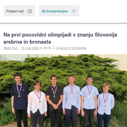
28 komentarjev
Preberi več
Na prvi pocovidni olimpijadi v znanju Slovenija
srebrna in bronasta
Matej Huš
::
18. maj 2022
ob 08:56
Znanost in tehnologija