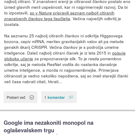
najbolj citirani. V znanstveni srenji je citiranost člankov postalo eno
izmed glavnih meril uspešnosti, kar ni najprimernejši razvoj. Da bi
to izpostavili,
so v
pripravili seznam najbolj citiranih
Nature
znanstvenih člankov tega tisočletja
. Večina največjih odkritij je
izostala.
Na seznamu 25 najbolj citiranih člankov ni odkritja Higgsovega
bozona, cepiv mRNA, meritev gravitacijskih valov ali pa metode
genskih škarij CRISPR. Večina člankov je s področja umetne
inteligence. Daleč najbolj citirani članek je iz leta 2015 in
opisuje
globoko učenje
za prepoznavanje slik. To je resda pomembno
odkritje, saj je metoda ResNet vodila do nastanka današnje
umetne inteligence, a morda ni najpomembnejše. Primerjava
citiranosti je vedno nekoliko nepoštena, saj so imeli starejši članki
več časa nabrati citati, hkrati...
1 komentar
Preberi več
Google ima nezakoniti monopol na
oglaševalskem trgu