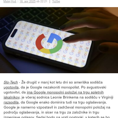
Matej Huš
::
18. apr 2025
ob 22:21
Tožbe
- Že drugič v manj kot letu dni so ameriška sodišča
Slo-Tech
ugotovila
, da je Google nezakoniti monopolist. Po avgustovski
ugotovitvi, da
ima Google monopolni položaj na trgu spletnih
iskalnikov
, je včeraj sodnica Leonie Brinkema na sodišču v Virginiji
razsodila
, da Google enako dominira tudi na trgu oglaševanja.
Google je namerno vzpostavil in zadrževal monopolni položaj na
področju oglaševanja, in sicer na trgu za založnike in trgu
izmenjave oglasov. Sedaj bodo na vrsti postopki, v katerih se bo