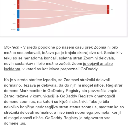
- V sredo popoldne po našem času prek Zooma ni bilo
Slo-Tech
možno sestankovati, težava pa je trajala skoraj dve uri. Sestanki v
teku so se nenadoma končali, spletna stran Zoom ni delovala,
novih sestankov ni bilo možno začeti. Zoom
je objavil analizo
incidenta
, v kateri so kot krivca prepoznali GoDaddy.
Ko je v sredo storitev izpadla, so Zoomovi strežniki delovali
normalno. Težava je delovala, da do njih ni mogel nihče. Registrar
domene Markmonitor in GoDaddy Registry sta povzročila zaplet.
Zaradi težave v komunikaciji je GoDaddy Registry onemogočil
domeno zoom.us, na kateri so ključni strežniki. Tako je bila
nekoliko ironično nedosegljiva stran status.zoom.us, medtem ko so
strežniki delovali normalno, a niso imeli nobenega prometa, ker jih
ni mogel doseči nihče. GoDaddy Registry je odgovoren vse
domene .us.