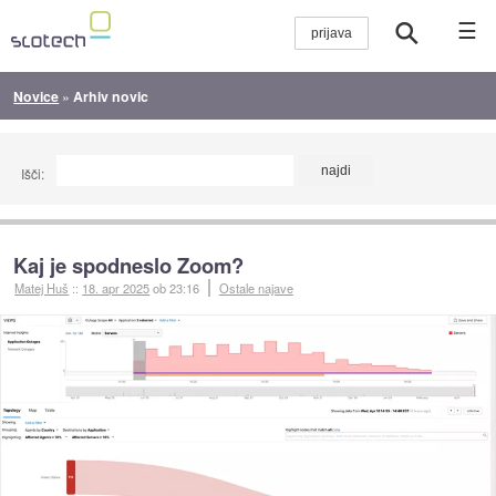
☰
Novice
»
Arhiv novic
Išči:
Kaj je spodneslo Zoom?
Matej Huš
::
18. apr 2025
ob 23:16
Ostale najave