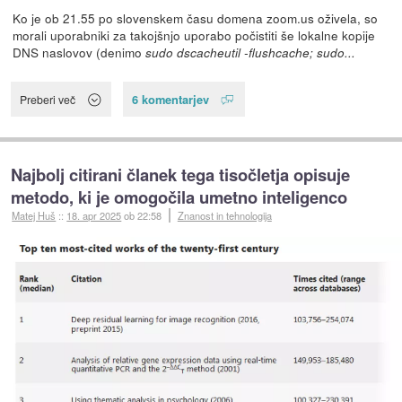
Ko je ob 21.55 po slovenskem času domena zoom.us oživela, so
morali uporabniki za takojšnjo uporabo počistiti še lokalne kopije
DNS naslovov (denimo
sudo dscacheutil -flushcache; sudo...
6 komentarjev
Preberi več
Najbolj citirani članek tega tisočletja opisuje
metodo, ki je omogočila umetno inteligenco
Matej Huš
::
18. apr 2025
ob 22:58
Znanost in tehnologija