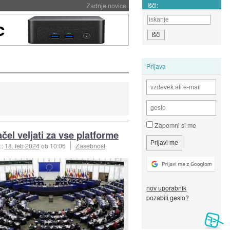
Išči:
Zadnje novice
Prijava
Zapomni si me
čel veljati za vse platforme
::
18. feb 2024
ob 10:06
Zasebnost
nov uporabnik
pozabili geslo?