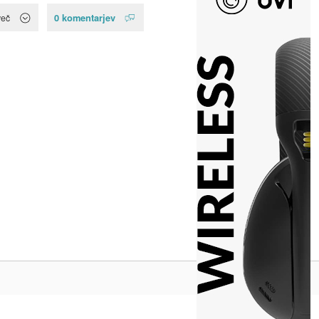
0 komentarjev
več
Na vrh ^