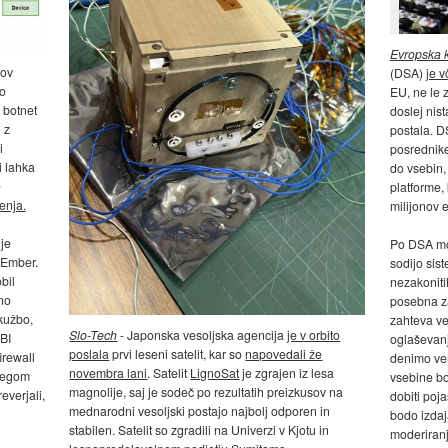
Evropska 
kov
(DSA)
je v
no
EU, ne le 
 botnet
doslej nis
 z
postala. D
i
posrednik
i lahka
do vsebin, 
e
platforme,
enja.
milijonov e
je
Po DSA mor
 Ember.
sodijo sist
bil
nezakonitih
no
posebna za
kužbo,
zahteva ve
Slo-Tech
- Japonska vesoljska agencija
je v orbito
FBI
oglaševanj
poslala
prvi leseni satelit, kar so
napovedali že
irewall
denimo ver
novembra lani
. Satelit
LignoSat
je zgrajen iz lesa
osegom
vsebine bo
magnolije, saj je sodeč po rezultatih preizkusov na
everjali,
dobiti poja
mednarodni vesoljski postajo najbolj odporen in
bodo izdaj
stabilen. Satelit so zgradili na Univerzi v Kjotu in
moderiran