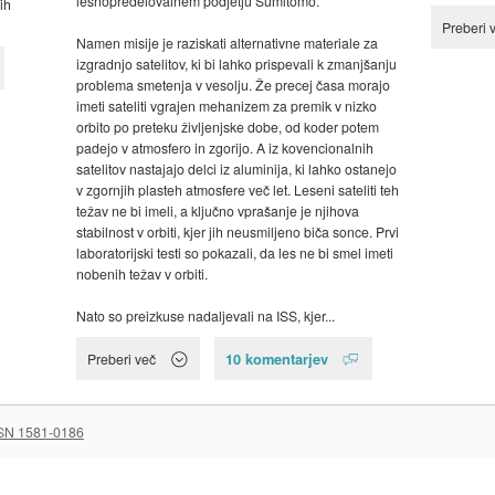
lesnopredelovalnem podjetju Sumitomo.
ih
Preberi 
Namen misije je raziskati alternativne materiale za
izgradnjo satelitov, ki bi lahko prispevali k zmanjšanju
problema smetenja v vesolju. Že precej časa morajo
imeti sateliti vgrajen mehanizem za premik v nizko
orbito po preteku življenjske dobe, od koder potem
padejo v atmosfero in zgorijo. A iz kovencionalnih
satelitov nastajajo delci iz aluminija, ki lahko ostanejo
v zgornjih plasteh atmosfere več let. Leseni sateliti teh
težav ne bi imeli, a ključno vprašanje je njihova
stabilnost v orbiti, kjer jih neusmiljeno biča sonce. Prvi
laboratorijski testi so pokazali, da les ne bi smel imeti
nobenih težav v orbiti.
Nato so preizkuse nadaljevali na ISS, kjer...
10 komentarjev
Preberi več
SN 1581-0186