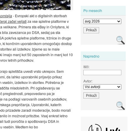
Po mesecih
komisija
- Evropski akt o digitalnih storitvah
čeraj začel veljati
za vse spletne platforme v
za velikane. Primera sta eBay in Onlyfans, ki
ta bila zavezanca po DSA, sedaj pa sta
SA pokriva spletne platforme, tržnice in druge
e, ki končnim uporabnikom omogočajo dostop
storitev ali izdelkov. Izjeme so le male
 ki imajo manj kot 50 zaposlenih in manj kot 10
Napredno
vrov letnih prihodkov.
Išči:
ajo spletišča uvesti vrsto ukrepov. Sem
emi, da lahko uporabniki prijavijo prikaz
Avtor:
 vsebin, izdelkov in storitev. Potrebna je
ščita mladoletnih. Pri oglaševanju se
č preglednosti, prepovedano pa je
e na podlagi varovanih osebnih podatkov,
skega prepričanja. Uporabniki, katerih
do prizadete zaradi moderacije, bodo morali
snilo in možnost pritožbe. Vsaj enkrat letno
ali tudi poročila o spoštovanju DSA in
ju vsebin. Medtem ko bo