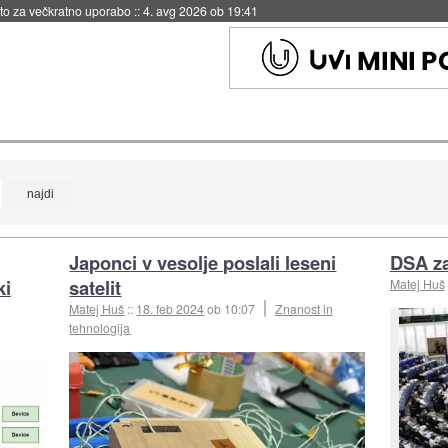
eto za večkratno uporabo
::
4. avg 2026 ob 19:41
Japonci v vesolje poslali leseni
DSA za
ki
satelit
Matej Huš
Matej Huš
::
18. feb 2024
ob 10:07
Znanost in
tehnologija