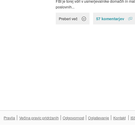
FBI je torej vdrl v usmerjevalnike domačih in mal
poslovnih...
57 komentarjev
Preberi več
Pravila
Večina pravic pridržanih
Odgovornost
Oglaševanje
Kontakt
IS