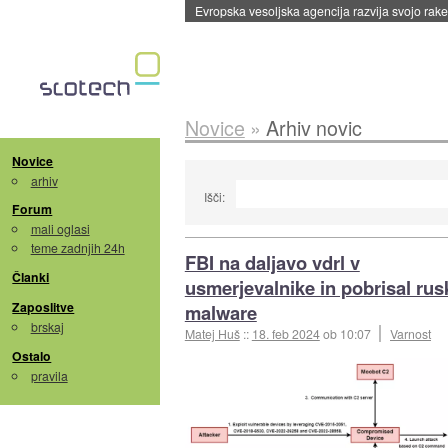
Evropska vesoljska agencija razvija svojo rak
Novice
»
Arhiv novic
Novice
arhiv
Išči:
Forum
mali oglasi
teme zadnjih 24h
FBI na daljavo vdrl v
Članki
usmerjevalnike in pobrisal rus
Zaposlitve
malware
brskaj
Matej Huš
::
18. feb 2024
ob 10:07
Varnost
Ostalo
pravila