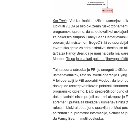
Slo-Tech
- Več kot tisoč brezžičnih usmerjevalni
Ubiquiti v ZDA je bilo okuženih rusko zlonamer
programsko opremo, da so delovali kot usklajeni
za hekersko skupino Fancy Bear. Usmerjevalniki
operacijskim sistemom EdgeOS, ki so uporabljal
tovarniško geslo za administrativni dostop, so bil
tarča za Fancy Bear, da je nanj naložila malwar
Moobot.
To pa je bila tudi pot do njihovega očišč
Tajna sodna odredba je FBI-ju omogočila čiščen
usmerjevalnikov, zato so izvedil operacijo Dying
V tej operaciji je FBI uporabil Moobot, da je prido
dostop do usmerjevalnikov in pobrisal zlonamer
programsko opremo. Da bi preprečili ponovno o
dokler lastniki niso sprejeli ustrezni ukrepov, je 
spremenil pravila za blokade v usmerjevalniku (f
rules) in blokiral oddaljeno upravljanje. Med p
so zbirali tudi prometne informacije, s čimer se pr
da Fancy Bear ni motil postopka.