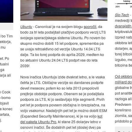
Slo-Tech
-
medvedji t
dvanajsti
Ubuntu
- Canonical je na svojem blogu
sporočil
, da
kriptovalu
bodo za tri leta podaljšali plačljivo podporo verzij LTS
li bo Tim
izpred nat
svojega operacijskega sistema Ubuntu. Po novem bo
ktorja,
oktobra le
skupno možno dobiti 15 let podpore, sprememba pa
a mu
dolarjev, a
se uvaja retroaktivno od verzije Ubuntu 14.04 LTS
torej bitco
dalje. Ta bo torej podprta do aprila 2029, medtem ko
et. Po
izgubo, me
bo aktualni Ubuntu 24.04 LTS podprt vse do leta
tualni
bitcoina š
2039!
ega
rja ali
Od oktobra
Nova inačica Ubuntuja izide dvakrat letno, a le vsaka
milijard do
četrta je LTS. Običajne verzije so dandanes podprte
globalne tr
devet mesecev, potem ko so leta 2013 prepolovili
im Cook
pot analit
prejšnje obdobje podpore. Obenem se je podaljšala
To bomo
razloga ali
podpora za LTS, ki jo sestavljajo trije segmenti. Prvih
bjavil
Predvsem n
pet let je podpora povsem običajna in brezplačna, na
le konec
korelirano 
voljo vsakomur. Nadaljnjih pet let je možno dobiti ESM
artala,
zlomila, saj
(Expanded Security Maintenance), ki je na voljo
kot
j.
pridobilo p
del paketa Ubuntu Pro
, ki stane 25 dolarjev letno v
osnovni inačici. Še dodatnih pet let (doslej dve) pa
u