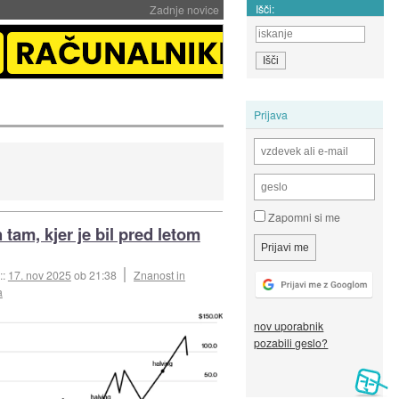
Išči:
Zadnje novice
Prijava
Zapomni si me
 tam, kjer je bil pred letom
::
17. nov 2025
ob 21:38
Znanost in
a
nov uporabnik
pozabili geslo?