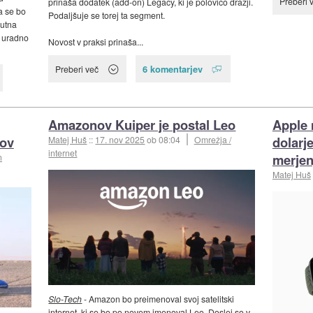
Preberi 
prinaša dodatek (add-on) Legacy, ki je polovico dražji.
a se bo
Podaljšuje se torej ta segment.
nutna
 uradno
Novost v praksi prinaša...
6 komentarjev
Preberi več
Amazonov Kuiper je postal Leo
Apple 
mov
dolarj
Matej Huš
::
17. nov 2025
ob 08:04
Omrežja /
internet
merjen
n
Matej Huš
Slo-Tech
- Amazon bo preimenoval svoj satelitski
internet,
ki se bo po novem imenoval Leo.
Doslej so v