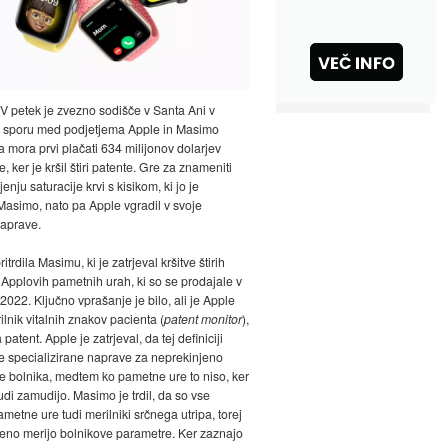
 V petek je zvezno sodišče v Santa Ani v
 sporu med podjetjema Apple in Masimo
da mora prvi plačati 634 milijonov dolarjev
 ker je kršil štiri patente. Gre za znameniti
enju saturacije krvi s kisikom, ki jo je
 Masimo, nato pa Apple vgradil v svoje
aprave.
ritrdila Masimu, ki je zatrjeval kršitve štirih
 Applovih pametnih urah, ki so se prodajale v
2022. Ključno vprašanje je bilo, ali je Apple
lnik vitalnih znakov pacienta (
patent monitor
),
 patent. Apple je zatrjeval, da tej definiciji
le specializirane naprave za neprekinjeno
e bolnika, medtem ko pametne ure to niso, ker
udi zamudijo. Masimo je trdil, da so vse
metne ure tudi merilniki srčnega utripa, torej
eno merijo bolnikove parametre. Ker zaznajo