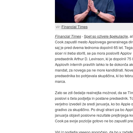
vir:
Financial Times
Financial Times
-
Spet so oživele špekulacije
, a
Cook zapustil mesto Applovega generalnega dire
saj je pred dvema tednoma dopolnil 65 let. Teg
sicer ni
treba
storiti, se pa mora posloviti Applov
predsednik Arthur D. Levinson, ki je dopolnil 75 l
Applovih internih pravilih lahko le še dokonča ak
mandat, za novega pa ne more kandidirati. Nov
predsednika bo potrjevala skupščina, ki bo februa
marca.
Zato se zdi čedalje realnejša možnost, da se T
poslovi s čela podjetja in postane predsednik. 
verjetno izvedeli že sredi januarja, ko bo Apple o
gradivo za skupščino. Po drugi strani pa bo App
januarja objavil poslovne rezultate prejšnjega kv
Cook pa svoje pozicije gotovo ne bo zapustil pre
Viri iz podjetja vseeno sporočajo, da bo v začetk