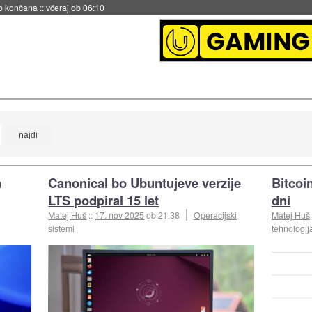
no končana
::
včeraj ob 06:10
a
Canonical bo Ubuntujeve verzije
Bitcoin
LTS podpiral 15 let
dni
Matej Huš
::
17. nov 2025
ob 21:38
Operacijski
Matej Huš
sistemi
tehnologij