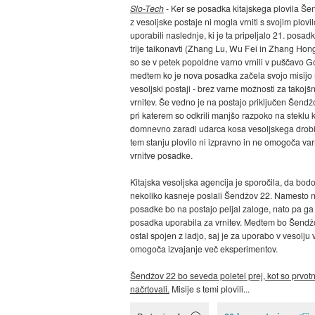
Slo-Tech
- Ker se posadka kitajskega plovila Še
z vesoljske postaje ni mogla vrniti s svojim plovi
uporabili naslednje, ki je ta pripeljalo 21. posadk
trije taikonavti (Zhang Lu, Wu Fei in Zhang Ho
so se v petek popoldne varno vrnili v puščavo G
medtem ko je nova posadka začela svojo misijo
vesoljski postaji - brez varne možnosti za takojš
vrnitev. Še vedno je na postajo priključen Šendž
pri katerem so odkrili manjšo razpoko na steklu 
domnevno zaradi udarca kosa vesoljskega drobi
tem stanju plovilo ni izpravno in ne omogoča va
vrnitve posadke.
Kitajska vesoljska agencija je sporočila, da bodo
nekoliko kasneje poslali Šendžov 22. Namesto 
posadke bo na postajo peljal zaloge, nato pa ga
posadka uporabila za vrnitev. Medtem bo Šendž
ostal spojen z ladjo, saj je za uporabo v vesolju 
omogoča izvajanje več eksperimentov.
Šendžov 22 bo seveda poletel prej, kot so prvot
načrtovali.
Misije s temi plovili...