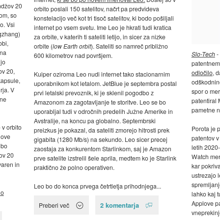
ndžov 20
orbito poslali 150 satelitov, načrt pa predvideva
lom, so
konstelacijo več kot tri tisoč satelitov, ki bodo pošiljali
o. Vsi
internet po vsem svetu. Ime Leo je hkrati tudi kratica
ngzhang)
za orbite, v katerih ti sateliti letijo, in sicer za nizke
obi,
orbite (
low Earth orbit
). Sateliti so namreč približno
 na
Slo-Tech
-
600 kilometrov nad površjem.
njo
patentnem
ov 20,
odločilo
, 
Kuiper oziroma Leo nudi internet tako stacionarnim
kapsule,
odškodnine,
uporabnikom kot letalom. JetBlue je septembra postal
rja. V
spor o merj
prvi letalski prevoznik, ki je sklenil pogodbo z
rne
patentiral
Amazonom za zagotavljanje te storitve. Leo se bo
pametne n
uporabljal tudi v odročnih predelih Južne Amerike in
Avstralije, na koncu pa globalno. Septembrski
 v orbito
Porota je p
preizkus je pokazal, da sateliti zmorejo hitrosti prek
nove
patentov v
gigabita (1280 Mb/s) na sekundo. Leo sicer precej
 bo
letih 2020-
zaostaja za konkurentom Starlinkom, saj je Amazon
ov 20
Watch meri
prve satelite izstrelil šele aprila, medtem ko je Starlink
varen in
kar pokriva
praktično že polno operativen.
ustrezajo 
spremljanj
Leo bo do konca prvega četrtletja prihodnjega...
no
lahko kaj t
Applove pa
2 komentarja
Preberi več
vneprekinj