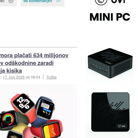
98 komentarjev
več
mora plačati 634 milijonov
ev odškodnine zaradi
ja kisika
::
17. nov 2025
ob 08:04
Tožbe