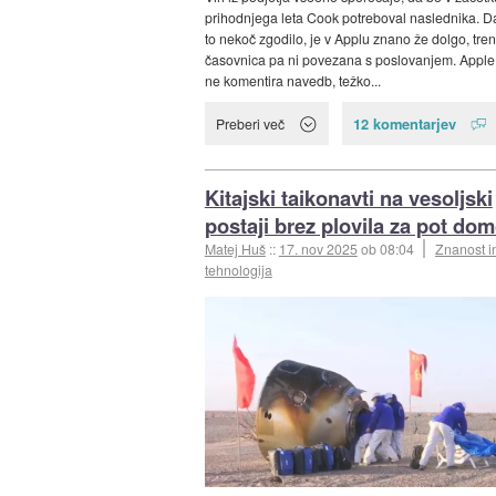
prihodnjega leta Cook potreboval naslednika. D
to nekoč zgodilo, je v Applu znano že dolgo, tre
časovnica pa ni povezana s poslovanjem. Apple
ne komentira navedb, težko...
12 komentarjev
Preberi več
Kitajski taikonavti na vesoljski
postaji brez plovila za pot do
Matej Huš
::
17. nov 2025
ob 08:04
Znanost i
tehnologija