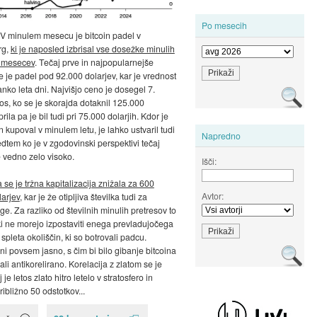
Po mesecih
 V minulem mesecu je bitcoin padel v
rg,
ki je naposled izbrisal vse dosežke minulih
h mesecev
. Tečaj prve in najpopularnejše
te je padel pod 92.000 dolarjev, kar je vrednost
anko leta dni. Najvišjo ceno je dosegel 7.
tos, ko se je skorajda dotaknil 125.000
prila pa je bil tudi pri 75.000 dolarjih. Kdor je
in kupoval v minulem letu, je lahko ustvaril tudi
Napredno
dtem ko je v zgodovinski perspektivi tečaj
e vedno zelo visoko.
Išči:
 se je tržna kapitalizacija znižala za 600
Avtor:
larjev
, kar je že otipljiva številka tudi za
ge. Za razliko od številnih minulih pretresov to
iki ne morejo izpostaviti enega prevladujočega
 spleta okoliščin, ki so botrovali padcu.
i povsem jasno, s čim bi bilo gibanje bitcoina
ali antikorelirano. Korelacija z zlatom se je
 je letos zlato hitro letelo v stratosfero in
ribližno 50 odstotkov...