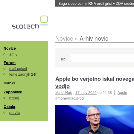
Saga s cepivom mRNA proti gripi v ZDA sreč
Novice
»
Arhiv novic
Novice
arhiv
Išči:
Forum
mali oglasi
teme zadnjih 24h
Apple bo verjetno iskal noveg
Članki
vodjo
Zaposlitve
Matej Huš
::
17. nov 2025
ob 21:38
Apple
brskaj
iPhone/iPad/iPod
Ostalo
pravila