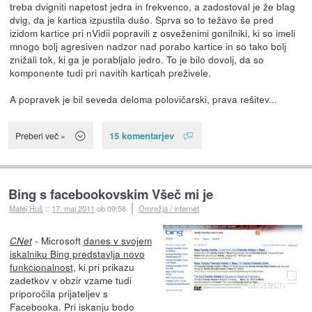
treba dvigniti napetost jedra in frekvenco, a zadostoval je že blag
dvig, da je kartica izpustila dušo. Sprva so to težavo še pred
izidom kartice pri nVidii popravili z osveženimi gonilniki, ki so imeli
mnogo bolj agresiven nadzor nad porabo kartice in so tako bolj
znižali tok, ki ga je porabljalo jedro. To je bilo dovolj, da so
komponente tudi pri navitih karticah preživele.
A popravek je bil seveda deloma polovičarski, prava rešitev...
15 komentarjev
Preberi več »
Bing s facebookovskim Všeč mi je
Matej Huš
::
17. maj 2011
ob 09:58
Omrežja / internet
- Microsoft
danes v svojem
CNet
iskalniku Bing predstavlja novo
funkcionalnost
, ki pri prikazu
zadetkov v obzir vzame tudi
priporočila prijateljev s
Facebooka. Pri iskanju bodo