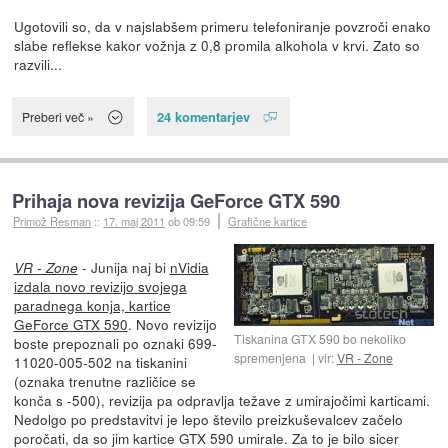
Ugotovili so, da v najslabšem primeru telefoniranje povzroči enako
slabe reflekse kakor vožnja z 0,8 promila alkohola v krvi. Zato so
razvili...
24 komentarjev
Preberi več »
Prihaja nova revizija GeForce GTX 590
Primož Resman
::
17. maj 2011
ob 09:59
Grafične kartice
- Junija naj bi
nVidia
VR - Zone
izdala novo revizijo svojega
paradnega konja, kartice
GeForce GTX 590
. Novo revizijo
Tiskanina GTX 590 bo nekoliko
boste prepoznali po oznaki 699-
spremenjena
vir:
VR - Zone
11020-005-502 na tiskanini
(oznaka trenutne različice se
konča s -500), revizija pa odpravlja težave z umirajočimi karticami.
Nedolgo po predstavitvi je lepo število preizkuševalcev začelo
poročati, da so jim kartice GTX 590 umirale. Za to je bilo sicer