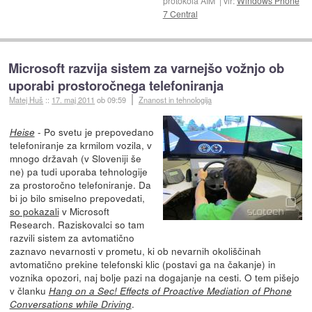
protokola AIM
vir:
Windows Phone
7 Central
Microsoft razvija sistem za varnejšo vožnjo ob
uporabi prostoročnega telefoniranja
Matej Huš
::
17. maj 2011
ob 09:59
Znanost in tehnologija
- Po svetu je prepovedano
Heise
telefoniranje za krmilom vozila, v
mnogo državah (v Sloveniji še
ne) pa tudi uporaba tehnologije
za prostoročno telefoniranje. Da
bi jo bilo smiselno prepovedati,
so pokazali
v Microsoft
Research. Raziskovalci so tam
razvili sistem za avtomatično
zaznavo nevarnosti v prometu, ki ob nevarnih okoliščinah
avtomatično prekine telefonski klic (postavi ga na čakanje) in
voznika opozori, naj bolje pazi na dogajanje na cesti. O tem pišejo
v članku
Hang on a Sec! Effects of Proactive Mediation of Phone
.
Conversations while Driving