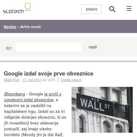
☰
Novice
»
Arhiv novic
Išči:
Google izdal svoje prve obveznice
Matej Huš
::
17. maj 2011
ob 12:01
Ostale najave
- Google
je prvič v
Bloomberg
zgodovini izdal obveznice
, s
katerimi se je zadolžil na
kapitalskem trgu. Izdali so za tri
milijarde dolarjev obveznic, ki so
jih investitorji brez oklevanja
pokupili, saj imajo visoko
boniteto (Moody jim je dal Aa2,