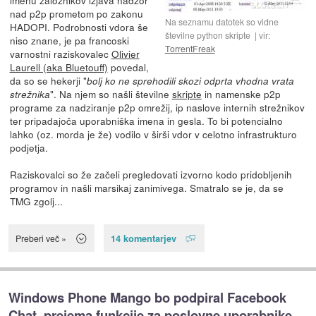
nad p2p prometom po zakonu
Na seznamu datotek so vidne
HADOPI. Podrobnosti vdora še
številne python skripte
vir:
niso znane, je pa francoski
TorrentFreak
varnostni raziskovalec
Olivier
Laurell (aka Bluetouff)
povedal,
da so se hekerji "
bolj ko ne sprehodili skozi odprta vhodna vrata
". Na njem so našli številne
skripte
in namenske p2p
strežnika
programe za nadziranje p2p omrežij, ip naslove internih strežnikov
ter pripadajoča uporabniška imena in gesla. To bi potencialno
lahko (oz. morda je že) vodilo v širši vdor v celotno infrastrukturo
podjetja.
Raziskovalci so že začeli pregledovati izvorno kodo pridobljenih
programov in našli marsikaj zanimivega. Smatralo se je, da se
TMG zgolj...
14 komentarjev
Preberi več »
Windows Phone Mango bo podpiral Facebook
Chat, prejema funkcije za poslovne uporabnike