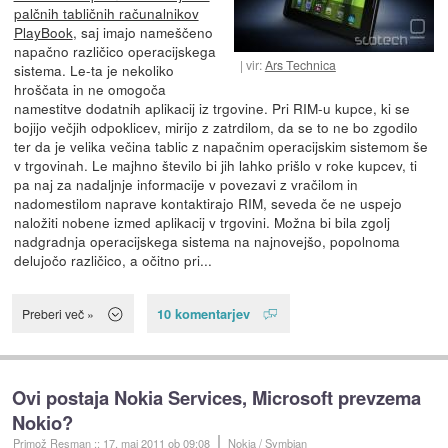
palčnih tabličnih računalnikov
PlayBook
, saj imajo nameščeno
napačno različico operacijskega
vir:
Ars Technica
sistema. Le-ta je nekoliko
hroščata in ne omogoča
namestitve dodatnih aplikacij iz trgovine. Pri RIM-u kupce, ki se
bojijo večjih odpoklicev, mirijo z zatrdilom, da se to ne bo zgodilo
ter da je velika večina tablic z napačnim operacijskim sistemom še
v trgovinah. Le majhno število bi jih lahko prišlo v roke kupcev, ti
pa naj za nadaljnje informacije v povezavi z vračilom in
nadomestilom naprave kontaktirajo RIM, seveda če ne uspejo
naložiti nobene izmed aplikacij v trgovini. Možna bi bila zgolj
nadgradnja operacijskega sistema na najnovejšo, popolnoma
delujočo različico, a očitno pri...
10 komentarjev
Preberi več »
Ovi postaja Nokia Services, Microsoft prevzema
Nokio?
Primož Resman
::
17. maj 2011
ob 09:08
Nokia / Symbian