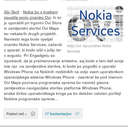
-
Nokia bo v kratkem
Slo-Tech
opustila svojo znamko Ovi
, ki so
jo uporabili pri trgovini Ovi Store
in zemljevidni storitvi Ovi Maps
ter nekaterih drugih projektih.
Namesto tega bodo vpeljali
znamko Nokia Services, začenši
Adijo Ovi, lep pozdrav Nokia
z aparati, ki bodo izšli v juliju ter
Services
v avgustu. Pri Engadgetu so
izpostavili, da je preimenovanje smiselno, saj bodo s tem dali svoje
ime npr. na zemljevidne storitve, ki bodo po pogodbi o uporabi
Windows Phone na Nokiinih mobilnikih na voljo vsem uporabnikom
operacijskega sistema Windows Phone - zaenkrat še pod imenom
Ovi Maps poznana programska oprema bo namreč glavna
zemljevidno-navigacijska storitev platforme Windows Phone,
enake širitve uporabniškega kroga pa bo deležen celoten portfejl
Nokiine programske opreme...
17 komentarjev
Preberi več »