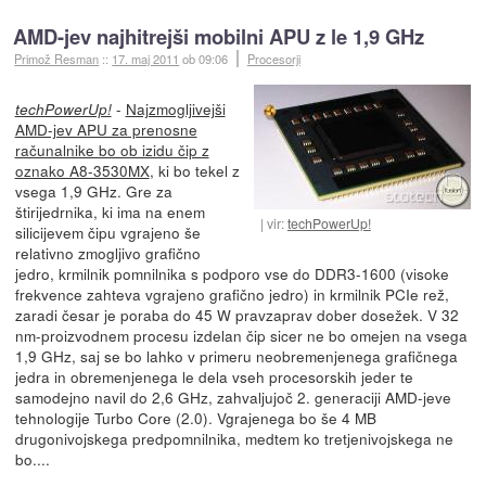
AMD-jev najhitrejši mobilni APU z le 1,9 GHz
Primož Resman
::
17. maj 2011
ob 09:06
Procesorji
-
Najzmogljivejši
techPowerUp!
AMD-jev APU za prenosne
računalnike bo ob izidu čip z
oznako A8-3530MX
, ki bo tekel z
vsega 1,9 GHz. Gre za
štirijedrnika, ki ima na enem
vir:
techPowerUp!
silicijevem čipu vgrajeno še
relativno zmogljivo grafično
jedro, krmilnik pomnilnika s podporo vse do DDR3-1600 (visoke
frekvence zahteva vgrajeno grafično jedro) in krmilnik PCIe rež,
zaradi česar je poraba do 45 W pravzaprav dober dosežek. V 32
nm-proizvodnem procesu izdelan čip sicer ne bo omejen na vsega
1,9 GHz, saj se bo lahko v primeru neobremenjenega grafičnega
jedra in obremenjenega le dela vseh procesorskih jeder te
samodejno navil do 2,6 GHz, zahvaljujoč 2. generaciji AMD-jeve
tehnologije Turbo Core (2.0). Vgrajenega bo še 4 MB
drugonivojskega predpomnilnika, medtem ko tretjenivojskega ne
bo....