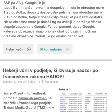
S&P pa AA-). Google jih je
razdelil v tri tranše - prva ima dospelost tri leta in obrestno mero
1,25 odstotka, druga z dospelostjo petih let ima obrestno mero
2,125 odstotka, tretja z dospelostjo deset let pa 3,625 odstotka.
Nizke obrestne mere je določil trg na avkciji in odražajo visoko
stopnjo zaupanja v Google. To tudi pomeni, da se Google,
katerega obveznice imajo pribitek okoli 60 bazičnih točk na
državne obveznice, zadolžuje po enakih cenah kot...
16 komentarjev
Preberi več »
Hekerji vdrli v podjetje, ki izvršuje nadzor po
francoskem zakonu HADOPI
Mandi
::
17. maj 2011
ob 11:11
Zasebnost
- Torrentfreak
TorrentFreak
poroča o
zanimivih najdbah
na
strežniku francoskega podjetja
Trident Media Guard (TMG)
, ki v
imenu založnikov izjava nadzor