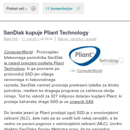
11 komentarjev
Preberi več »
SanDisk kupuje Pliant Technology
Matej Huš
::
17. maj 2011
ob 09:04
Nakupi / združitve / propadi
- Proizvajalec
ComputerWorld
bliskovnega pomnilnika SanDisk
je najavil prevzem podjetja Pliant
Technology
, ki ga poznamo po
vir:
ComputerWorld
proizvodnji SSD-jev višjega
cenovnega in kakovostnega
razreda. SanDisk namreč proizvaja predvsem izdelke za široko
potrošnjo, medtem ko dragega programa za zahtevna okolja
nimajo. Tod bo vskočil za 327 milijonov dolarjev kupljeni Pliant, ki
prodaja žafransko drage SSD-je za
vmesnik SAS
.
Do lanske jeseni je Pliant prodajal zgolj SSD-je z enonivojskimi
celicami (SLC), šele nato pa so uvedli tudi nekaj cenejših, a še
vedno ne poceni pogonov z večnivojskimi celicami (MLC). Izvršni
direktor SanDiska Sanjay Mehrotra pravi, da bo napredna