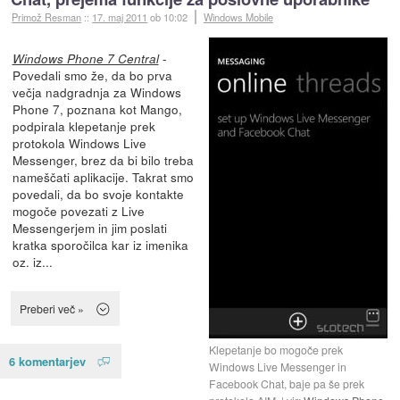
Primož Resman
::
17. maj 2011
ob 10:02
Windows Mobile
-
Windows Phone 7 Central
Povedali smo že, da bo prva
večja nadgradnja za Windows
Phone 7, poznana kot Mango,
podpirala klepetanje prek
protokola Windows Live
Messenger, brez da bi bilo treba
nameščati aplikacije. Takrat smo
povedali, da bo svoje kontakte
mogoče povezati z Live
Messengerjem in jim poslati
kratka sporočilca kar iz imenika
oz. iz...
Preberi več »
Klepetanje bo mogoče prek
6 komentarjev
Windows Live Messenger in
Facebook Chat, baje pa še prek