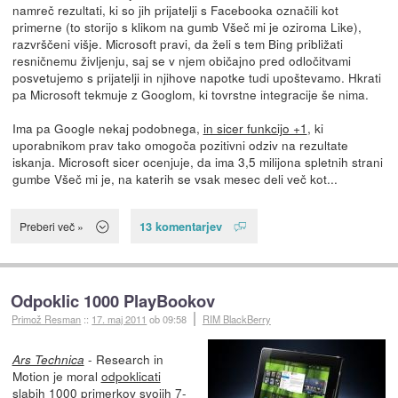
namreč rezultati, ki so jih prijatelji s Facebooka označili kot
primerne (to storijo s klikom na gumb Všeč mi je oziroma Like),
razvrščeni višje. Microsoft pravi, da želi s tem Bing približati
resničnemu življenju, saj se v njem običajno pred odločitvami
posvetujemo s prijatelji in njihove napotke tudi upoštevamo. Hkrati
pa Microsoft tekmuje z Googlom, ki tovrstne integracije še nima.
Ima pa Google nekaj podobnega,
in sicer funkcijo +1
, ki
uporabnikom prav tako omogoča pozitivni odziv na rezultate
iskanja. Microsoft sicer ocenjuje, da ima 3,5 milijona spletnih strani
gumbe Všeč mi je, na katerih se vsak mesec deli več kot...
13 komentarjev
Preberi več »
Odpoklic 1000 PlayBookov
Primož Resman
::
17. maj 2011
ob 09:58
RIM BlackBerry
- Research in
Ars Technica
Motion je moral
odpoklicati
slabih 1000 primerkov svojih 7-