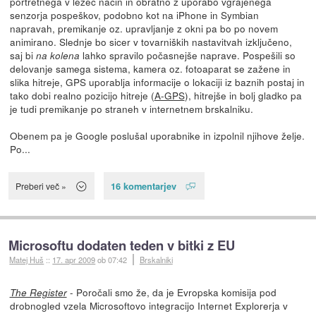
portretnega v ležeč način in obratno z uporabo vgrajenega
senzorja pospeškov, podobno kot na iPhone in Symbian
napravah, premikanje oz. upravljanje z okni pa bo po novem
animirano. Slednje bo sicer v tovarniških nastavitvah izključeno,
saj bi
lahko spravilo počasnejše naprave. Pospešili so
na kolena
delovanje samega sistema, kamera oz. fotoaparat se zažene in
slika hitreje, GPS uporablja informacije o lokaciji iz baznih postaj in
tako dobi realno pozicijo hitreje (
A-GPS
), hitrejše in bolj gladko pa
je tudi premikanje po straneh v internetnem brskalniku.
Obenem pa je Google poslušal uporabnike in izpolnil njihove želje.
Po...
16 komentarjev
Preberi več »
Microsoftu dodaten teden v bitki z EU
Matej Huš
::
17. apr 2009
ob 07:42
Brskalniki
- Poročali smo že, da je Evropska komisija pod
The Register
drobnogled vzela Microsoftovo integracijo Internet Explorerja v