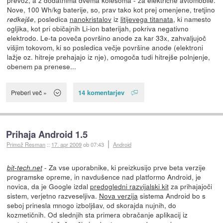
Nove, 100 Wh/kg baterije, so, prav tako kot prej omenjene, tretjino
, posledica
nanokristalov
iz
litijevega titanata
, ki namesto
redkejše
ogljika, kot pri običajnih Li-ion baterijah, pokriva negativno
elektrodo. Le-ta poveča površino anode za kar 33x, zahvaljujoč
višjim tokovom, ki so posledica večje površine anode (elektroni
lažje oz. hitreje prehajajo iz nje), omogoča tudi hitrejše polnjenje,
obenem pa prenese...
14 komentarjev
Preberi več »
Prihaja Android 1.5
Primož Resman
::
17. apr 2009
ob 07:43
Android
- Za vse uporabnike, ki preizkusijo prve beta verzije
bit-tech.net
programske opreme, in navdušence nad platformo Android, je
novica, da je Google izdal
predogledni razvijalski kit
za prihajajoči
sistem, verjetno razveseljiva.
Nova verzija
sistema Android bo s
seboj prinesla mnogo izboljšav, od skorajda nujnih, do
kozmetičnih. Od slednjih sta primera obračanje aplikacij iz