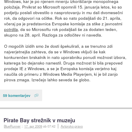
Windows, kar je po njenem mnenju izkoriščanje monopolnega
položaja. Prvikrat so Microsoft opomnili 15. januarja letos, ko so
podjetju poslali obvestilo o nasprotovanju in mu dali dvomesečni
rok, da odgovori na očitke. Rok so nato podaljšali do 21. aprila,
včeraj pa je predstavnica Evropske komisije za stike z javnostmi
potrdila
, da so Microsoftu rok podaljšali še za dodaten teden,
skupno na 28. april. Razloga za odločitev ni navedla.
O mogočih izidih smo že dosti špekulirali, a se trenutno zdi
najverjetnejša zahteva, da se v Windows vključi še kak
konkurenčen brskalnik in nato uporabniku ponudi možnost izbora,
katerega bo dejansko namestil. Druga možnost bi bila prepoved
prodaje IE z Windows, a se je Evropska komisija verjetno kaj
naučila ob primeru z Windows Media Playerjem, ki je bil zanjo
pirova zmaga. Izrečejo lahko seveda še globo.
59 komentarjev
Pirate Bay strežnik v muzeju
BlueRunner
::
17. apr 2009
ob 07:42
Avtorsko pravo