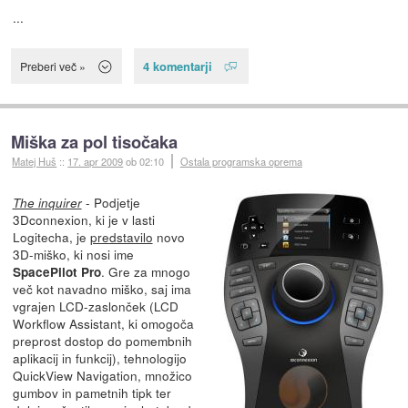
...
4 komentarji
Preberi več »
Miška za pol tisočaka
Matej Huš
::
17. apr 2009
ob 02:10
Ostala programska oprema
- Podjetje
The inquirer
3Dconnexion, ki je v lasti
Logitecha, je
predstavilo
novo
3D-miško, ki nosi ime
. Gre za mnogo
SpacePilot Pro
več kot navadno miško, saj ima
vgrajen LCD-zaslonček (LCD
Workflow Assistant, ki omogoča
preprost dostop do pomembnih
aplikacij in funkcij), tehnologijo
QuickView Navigation, množico
gumbov in pametnih tipk ter