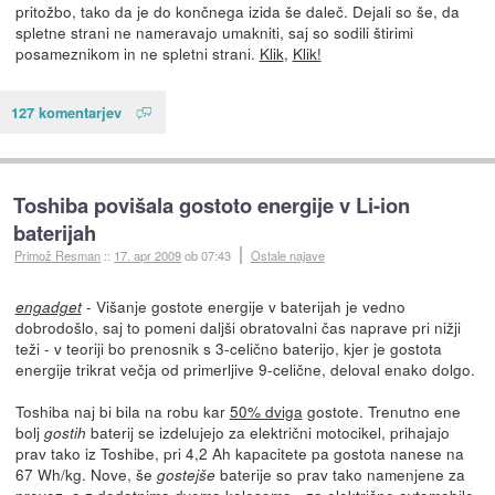
pritožbo, tako da je do končnega izida še daleč. Dejali so še, da
spletne strani ne nameravajo umakniti, saj so sodili štirimi
posameznikom in ne spletni strani.
Klik
,
Klik!
127 komentarjev
Toshiba povišala gostoto energije v Li-ion
baterijah
Primož Resman
::
17. apr 2009
ob 07:43
Ostale najave
- Višanje gostote energije v baterijah je vedno
engadget
dobrodošlo, saj to pomeni daljši obratovalni čas naprave pri nižji
teži - v teoriji bo prenosnik s 3-celično baterijo, kjer je gostota
energije trikrat večja od primerljive 9-celične, deloval enako dolgo.
Toshiba naj bi bila na robu kar
50% dviga
gostote. Trenutno ene
bolj
baterij se izdelujejo za električni motocikel, prihajajo
gostih
prav tako iz Toshibe, pri 4,2 Ah kapacitete pa gostota nanese na
67 Wh/kg. Nove, še
baterije so prav tako namenjene za
gostejše
prevoz, a z dodatnima dvema kolesoma - za električne avtomobile.