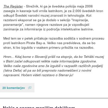
- Strežnik, ki ga je švedska policija maja 2006
The Register
zasegla in kasneje tudi vrnila lastnikom, je za 2.000 švedskih kron
odkupil Švedski narodni muzej znanosti in tehnologije. Kot
razstavni eksponat se ga je dodalo v sekcijo "Inspiracije,
posnemanje", namen njegove razstave pa je vzpodbujati
zanimanje za informiranje iz področja intelektualne lastnine.
Med tem se v petek pričakuje razsodba sodišča v sodnem procesu
proti lastnikom Pirate Bay-a. Veliko nas predvideva, da se bo
stran, ki bo izgubila v vsakem primeru pritožila na razsodbo.
Hmm... Kdaj bomo v Sloveniji prišli na stopnjo, da bo Tehiški muzej
v Bistri začel odkupovati relikte naše informacijske zgodovine.
Veliko naše zgodovine smo že izgubili v razpadih različnih podjetij
(Iskra Delta) ali pa so bili preprosto nadomeščeni z novimi
napravami. Hočem videti razstavo o Stenar-ju!
20 komentarjev
Nokia z opazno manjšim dobičkom