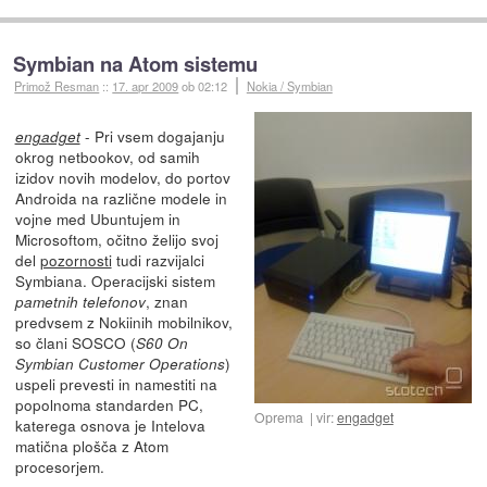
Symbian na Atom sistemu
Primož Resman
::
17. apr 2009
ob 02:12
Nokia / Symbian
- Pri vsem dogajanju
engadget
okrog netbookov, od samih
izidov novih modelov, do portov
Androida na različne modele in
vojne med Ubuntujem in
Microsoftom, očitno želijo svoj
del
pozornosti
tudi razvijalci
Symbiana. Operacijski sistem
, znan
pametnih telefonov
predvsem z Nokiinih mobilnikov,
so člani SOSCO (
S60 On
)
Symbian Customer Operations
uspeli prevesti in namestiti na
popolnoma standarden PC,
Oprema
vir:
engadget
katerega osnova je Intelova
matična plošča z Atom
procesorjem.