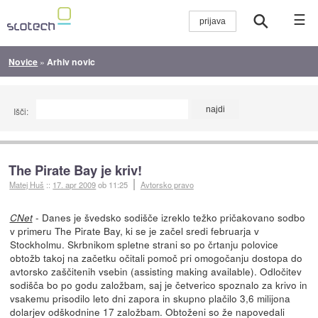
☰
Novice
»
Arhiv novic
Išči:
The Pirate Bay je kriv!
Matej Huš
::
17. apr 2009
ob 11:25
Avtorsko pravo
- Danes je švedsko sodišče izreklo težko pričakovano sodbo
CNet
v primeru The Pirate Bay, ki se je začel sredi februarja v
Stockholmu. Skrbnikom spletne strani so po črtanju polovice
obtožb takoj na začetku očitali pomoč pri omogočanju dostopa do
avtorsko zaščitenih vsebin (assisting making available). Odločitev
sodišča bo po godu založbam, saj je četverico spoznalo za krivo in
vsakemu prisodilo leto dni zapora in skupno plačilo 3,6 milijona
dolarjev odškodnine 17 založbam. Obtoženi so že napovedali