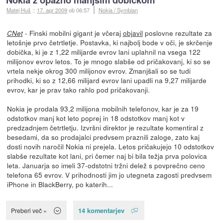
Matej Huš
::
17. apr 2009
ob 06:57
Nokia / Symbian
- Finski mobilni gigant je včeraj
objavil
poslovne rezultate za
CNet
letošnje prvo četrtletje. Postavka, ki najbolj bode v oči, je skrčenje
dobička, ki je z 1,22 milijarde evrov lani uplahnil na vsega 122
milijonov evrov letos. To je mnogo slabše od pričakovanj, ki so se
vrtela nekje okrog 300 milijonov evrov. Zmanjšali so se tudi
prihodki, ki so z 12,66 milijard evrov lani upadli na 9,27 milijarde
evrov, kar je prav tako rahlo pod pričakovanji.
Nokia je prodala 93,2 milijona mobilnih telefonov, kar je za 19
odstotkov manj kot leto poprej in 18 odstotkov manj kot v
predzadnjem četrtletju. Izvršni direktor je rezultate komentiral z
besedami, da so prodajalci predvsem praznili zaloge, zato kaj
dosti novih naročil Nokia ni prejela. Letos pričakujejo 10 odstotkov
slabše rezultate kot lani, pri čemer naj bi bila težja prva polovica
leta. Januarja so imeli 37-odstotni tržni delež s povprečno ceno
telefona 65 evrov. V prihodnosti jim jo utegneta zagosti predvsem
iPhone in BlackBerry, po katerih...
14 komentarjev
Preberi več »