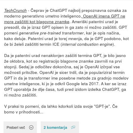
- Čeprav je ChatGPT najbolj prepoznavna oznaka za
TechCrunch
moderno generativno umetno inteligenco,
OpenAI imena GPT ne
more zaščititi kot blagovne znamke
. Ameriški patentni urad je
presodil, da je izraz GPT opisen in ga zato ni možno zaščititi. GPT
pomeni
, kar je opis načina,
generative pre-trained transformer
kako deluje. Patentni urad je torej mnenja, da je GPT podobno, kot
če bi želeli zaščititi termin ICE (
).
internal combustion engine
Da je patentni urad nenaklonjen zaščiti termina GPT, je bilo jasno
že oktobra, kot so registracijo blagovne znamke zavrnili na prvi
stopnji. Sedaj je odločitev dokončna, saj je OpenAI izčrpal vse
možnosti pritožbe. OpenAI je sicer trdil, da je populariziral termin
GPT in da je transformer ime posebne metode za gradnjo modelov
umetne inteligence, ki jo je odkril Google leta 2017. A ker se izraz
GPT uporablja že dlje časa, tudi pred izidom izdelka ChatGPT, ga
ni možno zaščititi.
V praksi to pomeni, da lahko kdorkoli izda svoje "GPT-je". Če
bomo v prihodnosti...
2 komentarja
Preberi več