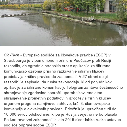
- Evropsko sodišče za človekove pravice (ESČP) v
Slo-Tech
Strasbourgu je v
pomembnem primeru Podčasov proti Rusiji
razsodilo, da vgradnja stranskih vrat v aplikacije za šifrirano
komunikacijo oziroma prisilno razkrivanje šifrirnih ključev
predstavlja kršitev pravice do zasebnosti. V 27 strani dolgi
razsodbi je zapisalo, da ruska zakonodaja, ki od ponudnikov
aplikacije za šifrirano komunikacijo Telegram zahteva šestmesečno
shranjevanje zgodovine sporočil uporabnikov, enoletno
shranjevanje prometnih podatkov in izročitev šifrirnih ključev
organom pregona na njihovo zahtevo, krši 8. člen evropske
konvencije o človekovih pravicah. Pritožnik je upravičen tudi do
10.000 evrov odškodnine, ki pa je Rusija verjetno ne bo plačala.
Po kontroverzni zakonodaji iz leta 2015 sicer lahko rusko ustavno
sodišče odpravi sodbe ESČP.