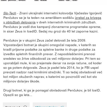
- Znani ukrajinski internetni kolovodja Vjačeslav Igorjevič
Slo-Tech
Penčukov se je ta teden na ameriškem sodišču
izrekel za krivega
v obtožbah delovanja
v dveh internetnih kriminalnih združbah.
Penčukov je vodil dve kampanji zlonamerne programske opreme,
in sicer Zeus in IcedID. Sedaj mu grozi do 40 let zaporne kazni.
Penčukov je v skupini Zeus začel delovati že leta 2009.
Vzpostavljeni botnet je skupini omogočal napade, v katerih so
kradli prijavne podatke za spletne banke in druge podatke za
izvedbo spletnih finančnih prevar. Z nepooblaščenimi prenosi
sredstev so žrtve oškodovali za več milijonov dolarjev. Pri tem so
uporabljali mule, ki so prejemale denar na svoje račune, od koder
so ga potem dvigovale. Zeus je padel leta 2014, ko je FBI uspel
prevzeti nadzor nad krmilnimi strežniki. Ti so tedaj obvladovali več
kot milijon okuženih naprav, s katerimi so povzročili več kot sto
milijonov dolarjev škode.
Drugi botnet, ki ga je pomagal obvladovati Penčukov, je bil IceID.
Opazili so ga leta...