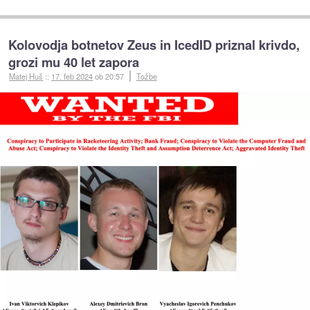
Kolovodja botnetov Zeus in IcedID priznal krivdo,
grozi mu 40 let zapora
Matej Huš
::
17. feb 2024
ob 20:57
Tožbe