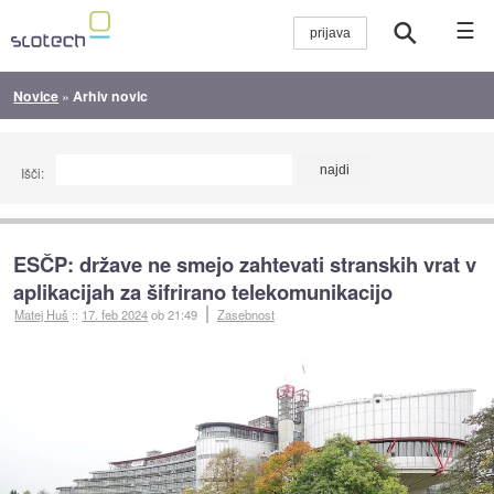
☰
Novice
»
Arhiv novic
Išči:
ESČP: države ne smejo zahtevati stranskih vrat v
aplikacijah za šifrirano telekomunikacijo
Matej Huš
::
17. feb 2024
ob 21:49
Zasebnost