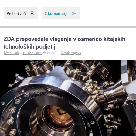
3 komentarji
Preberi več
ZDA prepovedale vlaganja v osmerico kitajskih
tehnoloških podjetij
Matej Huš
::
16. dec 2021
ob 21:12
Ostale najave