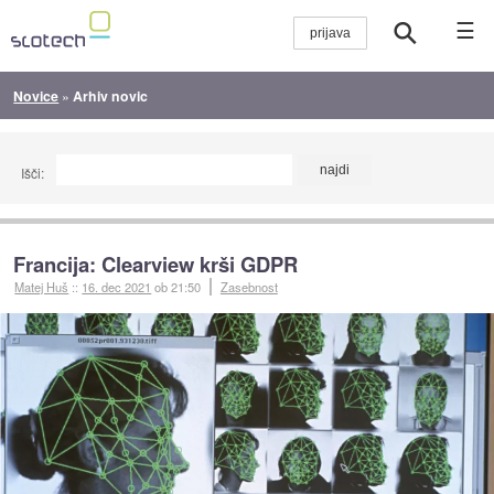
☰
Novice
»
Arhiv novic
Išči:
Francija: Clearview krši GDPR
Matej Huš
::
16. dec 2021
ob 21:50
Zasebnost