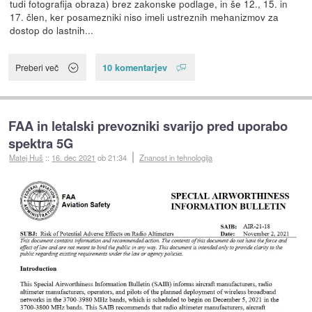
tudi fotografija obraza) brez zakonske podlage, in še 12., 15. in
17. člen, ker posamezniki niso imeli ustreznih mehanizmov za
dostop do lastnih...
10 komentarjev
Preberi več
FAA in letalski prevozniki svarijo pred uporabo
spektra 5G
Matej Huš
::
16. dec 2021
ob 21:34
Znanost in tehnologija