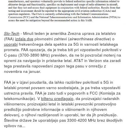
- Minuli teden je ameriška Zvezna uprava za letalstvo
Slo-Tech
(FAA)
izdala dve
plovnostni zahtevi (
) o
airworthiness directive
uporabi
frekvenčnega dela spektra za 5G in varnosti letalskega
prometa. FAA opozarja, da je treba biti pri vzpostavitvi pokritosti v
C-pasu (3700-3890 MHz) previden, da ne bi povzročal motenj na
opremi za navigacijo in pristanke letal. AT&T in Verizon sta zaradi
tega prestavila napovedani zagon tega pasu v omrežju z
novembra na januar.
FAA je v izjavi poudarila, da lahko razširitev pokritosti s 5G in
letalski promet povsem varno soobstajata, je pa treba vzpostaviti
ustrezna pravila. FAA je zato tudi v pogovorih s FCC (Komisija za
telekomunikacije). V
biltenu predlagajo
, da proizvajalci radarskih
višinomerov, proizvajalci letal in letalski prevozniki prostovoljno
predložijo podrobne informacije o višinomerih in njihovem
delovanj, o njihovi razširjenosti in uporabi, ter da jih preizkusijo.
Številne države že uporabljajo pas 3300-4200 MHz brez škodljivih
vplivov na...