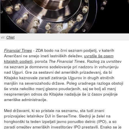
vir:
CNet
- ZDA bodo na črni seznam podjetij, v katerih
Financial Times
Američani ne smejo imeti lastniških deležev,
uvrstile še osem
kitajskih podjetij
, poroča
. Razlog za uvrstitev
The Financial Times
na seznam je domnevno sodelovanje pri nadzoru in vohunjenju
nad Ujguri. Gre za sestavni del ameriških prizadevanj, da bi
Kitajsko kaznovale zaradi zatiranja Ujgurov in drugih etničnih
manjšin na severozahodu države. Poleg uradnega razloga obstoji
še vrsta nekoliko manj glasno poudarjenih, saj se bolj ali manj
nespremenjen odnos do Kitajske nadaljuje še iz časov prejšnje
ameriške administracije.
Med državami, ki so pristale na seznamu, sta tudi znani
proizvajalec letalnikov DJI in SenseTime. Slednji je želel na
hongkonški ta teden izpeljati javno ponudbo delnic (IPO), a so
zaradi omejitev ameriških investitorjev IPO prestavili. Enako se je