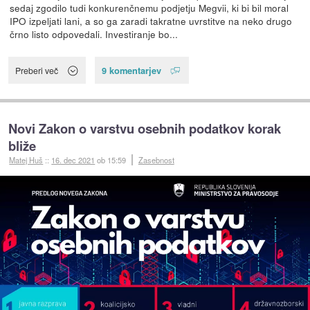
sedaj zgodilo tudi konkurenčnemu podjetju Megvii, ki bi bil moral
IPO izpeljati lani, a so ga zaradi takratne uvrstitve na neko drugo
črno listo odpovedali. Investiranje bo...
9 komentarjev
Preberi več
Novi Zakon o varstvu osebnih podatkov korak
bliže
Matej Huš
::
16. dec 2021
ob 15:59
Zasebnost