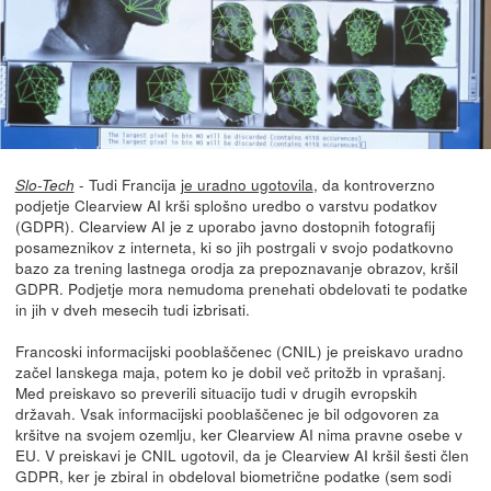
- Tudi Francija
je uradno ugotovila
, da kontroverzno
Slo-Tech
podjetje Clearview AI krši splošno uredbo o varstvu podatkov
(GDPR). Clearview AI je z uporabo javno dostopnih fotografij
posameznikov z interneta, ki so jih postrgali v svojo podatkovno
bazo za trening lastnega orodja za prepoznavanje obrazov, kršil
GDPR. Podjetje mora nemudoma prenehati obdelovati te podatke
in jih v dveh mesecih tudi izbrisati.
Francoski informacijski pooblaščenec (CNIL) je preiskavo uradno
začel lanskega maja, potem ko je dobil več pritožb in vprašanj.
Med preiskavo so preverili situacijo tudi v drugih evropskih
državah. Vsak informacijski pooblaščenec je bil odgovoren za
kršitve na svojem ozemlju, ker Clearview AI nima pravne osebe v
EU. V preiskavi je CNIL ugotovil, da je Clearview AI kršil šesti člen
GDPR, ker je zbiral in obdeloval biometrične podatke (sem sodi