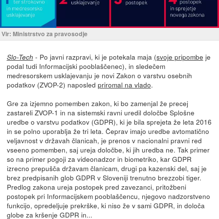
Vir: Ministrstvo za pravosodje
- Po javni razpravi, ki je potekala maja
(svoje pripombe
je
Slo-Tech
podal tudi Informacijski pooblaščenec), in sledečem
medresorskem usklajevanju je novi Zakon o varstvu osebnih
podatkov (ZVOP-2) naposled
priromal na vlado
.
Gre za izjemno pomemben zakon, ki bo zamenjal že precej
zastareli ZVOP-1 in na sistemski ravni uredil določbe Splošne
uredbe o varstvu podatkov (GDPR), ki je bila sprejeta že leta 2016
in se polno uporablja že tri leta. Čeprav imajo uredbe avtomatično
veljavnost v državah članicah, je prenos v nacionalni pravni red
vseeno pomemben, saj ureja določbe, ki jih uredba ne. Tak primer
so na primer pogoji za videonadzor in biometriko, kar GDPR
izrecno prepušča državam članicam, drugi pa kazenski del, saj je
brez predpisanih glob GDPR v Sloveniji trenutno brezzobi tiger.
Predlog zakona ureja postopek pred zavezanci, pritožbeni
postopek pri Informacijskem pooblaščencu, njegovo nadzorstveno
funkcijo, opredeljuje prekrške, ki niso že v sami GDPR, in določa
globe za kršenje GDPR in...