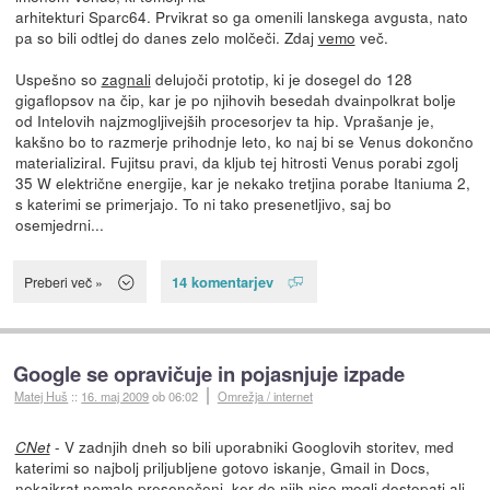
arhitekturi Sparc64. Prvikrat so ga omenili lanskega avgusta, nato
pa so bili odtlej do danes zelo molčeči. Zdaj
vemo
več.
Uspešno so
zagnali
delujoči prototip, ki je dosegel do 128
gigaflopsov na čip, kar je po njihovih besedah dvainpolkrat bolje
od Intelovih najzmogljivejših procesorjev ta hip. Vprašanje je,
kakšno bo to razmerje prihodnje leto, ko naj bi se Venus dokončno
materializiral. Fujitsu pravi, da kljub tej hitrosti Venus porabi zgolj
35 W električne energije, kar je nekako tretjina porabe Itaniuma 2,
s katerimi se primerjajo. To ni tako presenetljivo, saj bo
osemjedrni...
14 komentarjev
Preberi več »
Google se opravičuje in pojasnjuje izpade
Matej Huš
::
16. maj 2009
ob 06:02
Omrežja / internet
- V zadnjih dneh so bili uporabniki Googlovih storitev, med
CNet
katerimi so najbolj priljubljene gotovo iskanje, Gmail in Docs,
nekajkrat nemalo presenečeni, ker do njih niso mogli dostopati ali