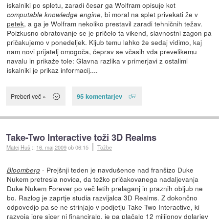
iskalniki po spletu, zaradi česar ga Wolfram opisuje kot
, bi moral na splet privekati že v
computable knowledge engine
petek
, a ga je Wolfram nekoliko prestavil zaradi tehničnih težav.
Poizkusno obratovanje se je pričelo ta vikend, slavnostni zagon pa
pričakujemo v ponedeljek. Kljub temu lahko že sedaj vidimo, kaj
nam novi prijatelj omogoča, čeprav se včasih vda prevelikemu
navalu in prikaže tole: Glavna razlika v primerjavi z ostalimi
iskalniki je prikaz informacij....
95 komentarjev
Preberi več »
Take-Two Interactive toži 3D Realms
Matej Huš
::
16. maj 2009
ob 06:15
Tožbe
- Prejšnji teden je navdušence nad franšizo Duke
Bloomberg
Nukem pretresla novica, da težko pričakovanega nadaljevanja
Duke Nukem Forever po več letih prelaganj in praznih obljub ne
bo. Razlog je zaprtje studia razvijalca 3D Realms. Z dokončno
odpovedjo pa se ne strinjajo v podjetju Take-Two Interactive, ki
razvoja igre sicer ni financiralo, je pa plačalo 12 milijonov dolarjev