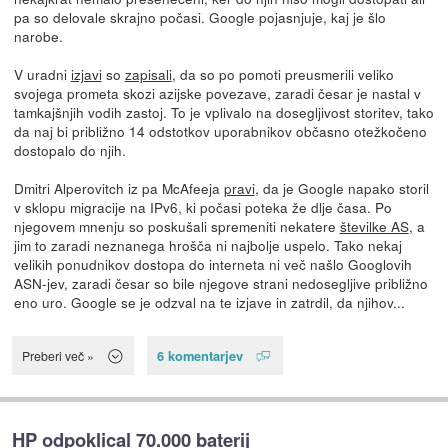
pa so delovale skrajno počasi. Google pojasnjuje, kaj je šlo
narobe.
V uradni
izjavi
so
zapisali
, da so po pomoti preusmerili veliko
svojega prometa skozi azijske povezave, zaradi česar je nastal v
tamkajšnjih vodih zastoj. To je vplivalo na dosegljivost storitev, tako
da naj bi približno 14 odstotkov uporabnikov občasno otežkočeno
dostopalo do njih.
Dmitri Alperovitch iz pa McAfeeja
pravi
, da je Google napako storil
v sklopu migracije na IPv6, ki počasi poteka že dlje časa. Po
njegovem mnenju so poskušali spremeniti nekatere
številke AS
, a
jim to zaradi neznanega hrošča ni najbolje uspelo. Tako nekaj
velikih ponudnikov dostopa do interneta ni več našlo Googlovih
ASN-jev, zaradi česar so bile njegove strani nedosegljive približno
eno uro. Google se je odzval na te izjave in zatrdil, da njihov...
6 komentarjev
Preberi več »
HP odpoklical 70.000 baterij