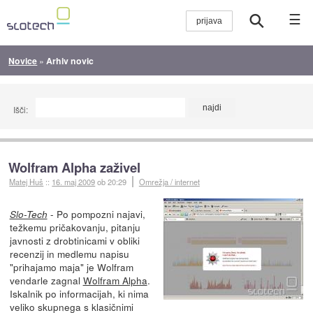
☰
Novice
»
Arhiv novic
Išči:
Wolfram Alpha zaživel
Matej Huš
::
16. maj 2009
ob 20:29
Omrežja / internet
- Po pompozni najavi,
Slo-Tech
težkemu pričakovanju, pitanju
javnosti z drobtinicami v obliki
recenzij in medlemu napisu
"prihajamo maja" je Wolfram
vendarle zagnal
Wolfram Alpha
.
Iskalnik po informacijah, ki nima
veliko skupnega s klasičnimi