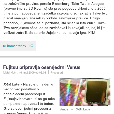
za založniške pravice,
poroča
Bloomberg. Take-Two in Apogee
(pravno ime za 3D Realms) sta prvo pogodbo sklenila leta 2000,
tri leta po napovedanem začetku razvoja igre. Takrat je Take-Two
plačal omenjeni znesek in pridobil založniške pravice. Drugo
pogodbo, ki javnosti še ni poznana, sta sklenila leta 2007. Take-
Two razvijalcem očita, da so zavlačevali in zavajali, saj naj bi jim
večkrat zatrdili, da se približujejo koncu razvoja igra.
Klik!
18 komentarjev
Fujitsu pripravlja osemjedrni Venus
Matej Huš
::
16. maj 2009
ob 06:03
Procesorji
- Na spletu najdemo
X-Bit Labs
vedno več podatkov o
prihajajočem procesorju iz
Fujitsujevih tovarn, ki so ga tako
pompozno napovedali ta teden.
Gre za osemjedrni procesor z
Venus
vir:
X-Bit Labs
imenom Venus, ki temelji na