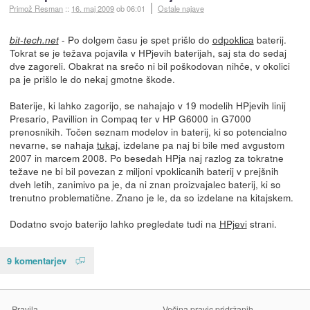
Primož Resman
::
16. maj 2009
ob 06:01
Ostale najave
- Po dolgem času je spet prišlo do
odpoklica
baterij.
bit-tech.net
Tokrat se je težava pojavila v HPjevih baterijah, saj sta do sedaj
dve zagoreli. Obakrat na srečo ni bil poškodovan nihče, v okolici
pa je prišlo le do nekaj gmotne škode.
Baterije, ki lahko zagorijo, se nahajajo v 19 modelih HPjevih linij
Presario, Pavillion in Compaq ter v HP G6000 in G7000
prenosnikih. Točen seznam modelov in baterij, ki so potencialno
nevarne, se nahaja
tukaj
, izdelane pa naj bi bile med avgustom
2007 in marcem 2008. Po besedah HPja naj razlog za tokratne
težave ne bi bil povezan z miljoni vpoklicanih baterij v prejšnih
dveh letih, zanimivo pa je, da ni znan proizvajalec baterij, ki so
trenutno problematične. Znano je le, da so izdelane na kitajskem.
Dodatno svojo baterijo lahko pregledate tudi na
HPjevi
strani.
9 komentarjev
Pravila
Večina pravic pridržanih