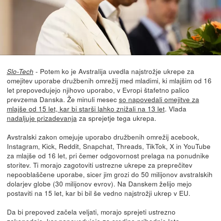
- Potem ko je Avstralija uvedla najstrožje ukrepe za
Slo-Tech
omejitev uporabe družbenih omrežij med mladimi, ki mlajšim od 16
let prepovedujejo njihovo uporabo, v Evropi štafetno palico
prevzema Danska. Že minuli mesec
so napovedali omejitve za
mlajše od 15 let, kar bi starši lahko znižali na 13 let
. Vlada
nadaljuje prizadevanja
za sprejetje tega ukrepa.
Avstralski zakon omejuje uporabo družbenih omrežij acebook,
Instagram, Kick, Reddit, Snapchat, Threads, TikTok, X in YouTube
za mlajše od 16 let, pri čemer odgovornost prelaga na ponudnike
storitev. Ti morajo zagotoviti ustrezne ukrepe za preprečitev
nepooblaščene uporabe, sicer jim grozi do 50 milijonov avstralskih
dolarjev globe (30 milijonov evrov). Na Danskem želijo mejo
postaviti na 15 let, kar bi bil še vedno najstrožji ukrep v EU.
Da bi prepoved začela veljati, morajo sprejeti ustrezno