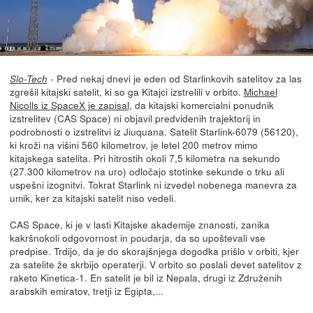
- Pred nekaj dnevi je eden od Starlinkovih satelitov za las
Slo-Tech
zgrešil kitajski satelit, ki so ga Kitajci izstrelili v orbito.
Michael
Nicolls iz SpaceX je zapisal
, da kitajski komercialni ponudnik
izstrelitev (CAS Space) ni objavil predvidenih trajektorij in
podrobnosti o izstrelitvi iz Jiuquana. Satelit Starlink-6079 (56120),
ki kroži na višini 560 kilometrov, je letel 200 metrov mimo
kitajskega satelita. Pri hitrostih okoli 7,5 kilometra na sekundo
(27.300 kilometrov na uro) odločajo stotinke sekunde o trku ali
uspešni izognitvi. Tokrat Starlink ni izvedel nobenega manevra za
umik, ker za kitajski satelit niso vedeli.
CAS Space, ki je v lasti Kitajske akademije znanosti, zanika
kakršnokoli odgovornost in poudarja, da so upoštevali vse
predpise. Trdijo, da je do skorajšnjega dogodka prišlo v orbiti, kjer
za satelite že skrbijo operaterji. V orbito so poslali devet satelitov z
raketo Kinetica-1. En satelit je bil iz Nepala, drugi iz Združenih
arabskih emiratov, tretji iz Egipta,...