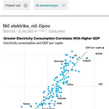
20 komentarjev
Preberi več
Nič elektrike, nič čipov
Matej Huš
::
15. dec 2025
ob 17:49
Ostale najave