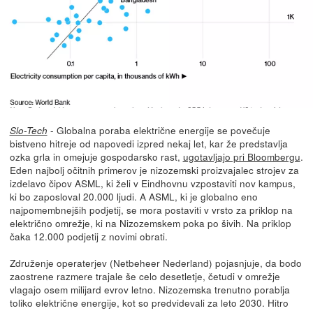
- Globalna poraba električne energije se povečuje
Slo-Tech
bistveno hitreje od napovedi izpred nekaj let, kar že predstavlja
ozka grla in omejuje gospodarsko rast,
ugotavljajo pri Bloombergu
.
Eden najbolj očitnih primerov je nizozemski proizvajalec strojev za
izdelavo čipov ASML, ki želi v Eindhovnu vzpostaviti nov kampus,
ki bo zaposloval 20.000 ljudi. A ASML, ki je globalno eno
najpomembnejših podjetij, se mora postaviti v vrsto za priklop na
električno omrežje, ki na Nizozemskem poka po šivih. Na priklop
čaka 12.000 podjetij z novimi obrati.
Združenje operaterjev (Netbeheer Nederland) pojasnjuje, da bodo
zaostrene razmere trajale še celo desetletje, četudi v omrežje
vlagajo osem milijard evrov letno. Nizozemska trenutno porablja
toliko električne energije, kot so predvidevali za leto 2030. Hitro