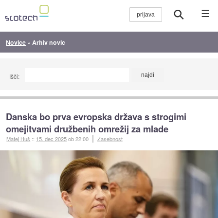
☰
Novice
»
Arhiv novic
Išči:
Danska bo prva evropska država s strogimi
omejitvami družbenih omrežij za mlade
Matej Huš
::
15. dec 2025
ob 22:00
Zasebnost