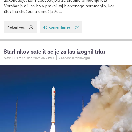
zakonodajo, kar napovedujejo za sredino prihodnje leta.
Vprašanje ali, se bo v praksi kaj bistvenega spremenilo, ker
številna družbena omrežja že...
45 komentarjev
Preberi več
Starlinkov satelit se je za las izognil trku
Matej Huš
::
15. dec 2025
ob 21:59
Znanost in tehnologija