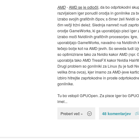
AMD
-
AMD se je odločil
, da bo odprtokodni skup
razvijalcem iger ponudil orodja in gonilnike za b
izrabo svojih grafičnih čipov, s čimer želi Nvidii o
čim večji tržni delež. Slednja namreč nudi zaprt
orodje GameWorks, ki ga uporabljajo pisci iger 
izrabo moči Nvidiinih grafičnih procesorjev. Igre, 
uporabljajo GameWorks, navadno na Nvidiinih k
tečejo bolje kot na AMD-jevih. So seveda tudi izj
so optimizirane tako za Nvidio kakor AMD (npr. 
uporablja tako AMD TressFX kakor Nvidia HairW
Drugi problem so gonilniki za Linux (tu je tudi Nv
velika črna ovca), kjer imamo za AMD-jeve karti
izbiro hitrejše zaprtokodne in proste odprtokodn
gonilnike.
Tu bo vstopil GPUOpen. Za pisce iger bo GPU
imel...
48 komentarjev
Preberi več »