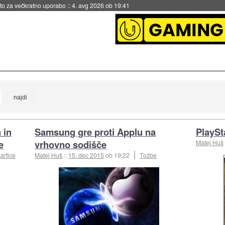
eto za večkratno uporabo
::
4. avg 2026 ob 19:41
 in
Samsung gre proti Applu na
PlaySt
e
vrhovno sodišče
Matej Huš
artice
Matej Huš
::
15. dec 2015
ob 19:22
Tožbe