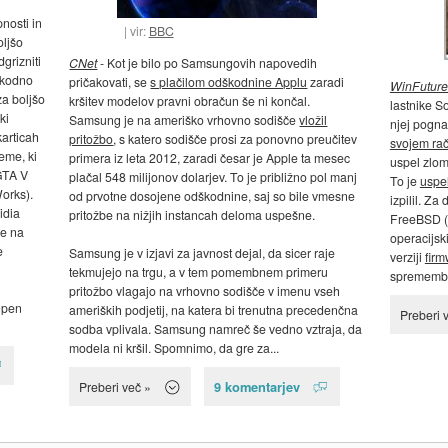
nosti in
vir:
BBC
oljšo
dgrizniti
CNet
- Kot je bilo po Samsungovih napovedih
okodno
pričakovati, se
s plačilom odškodnine Applu
zaradi
WinFuture
za boljšo
kršitev modelov pravni obračun še ni končal.
lastnike So
ki
Samsung je na ameriško vrhovno sodišče
vložil
njej pogna
articah
pritožbo
, s katero sodišče prosi za ponovno preučitev
svojem rač
eme, ki
primera iz leta 2012, zaradi česar je Apple ta mesec
uspel zlomi
GTA V
plačal 548 milijonov dolarjev. To je približno pol manj
To je
uspel
orks).
od prvotne dosojene odškodnine, saj so bile vmesne
izpilil. Za
idia
pritožbe na nižjih instancah deloma uspešne.
FreeBSD (
ce na
operacijsk
e
Samsung je v izjavi za javnost dejal, da sicer raje
verziji
firm
tekmujejo na trgu, a v tem pomembnem primeru
spremembam
pritožbo vlagajo na vrhovno sodišče v imenu vseh
Open
ameriških podjetij, na katera bi trenutna precedenčna
Preberi 
sodba vplivala. Samsung namreč še vedno vztraja, da
modela ni kršil. Spomnimo, da gre za...
9 komentarjev
Preberi več »