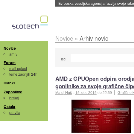
Evropska vesoljska agencija razvija svojo rak
Novice
»
Arhiv novic
Novice
arhiv
Išči:
Forum
mali oglasi
teme zadnjih 24h
AMD z GPUOpen odpira orodja
Članki
gonilnike za svoje grafične čip
Zaposlitve
Matej Huš
::
15. dec 2015
ob 22:59
Grafične k
brskaj
Ostalo
pravila