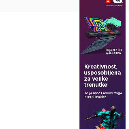
Na vrh ^