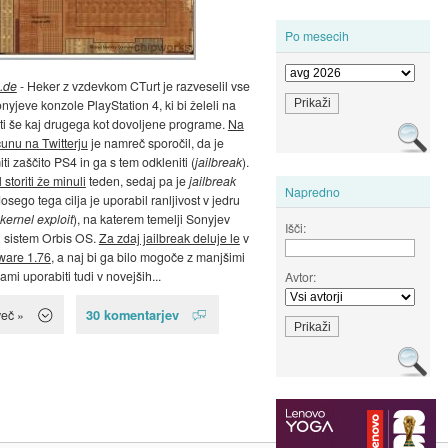
Po mesecih
.de
- Heker z vzdevkom CTurt je razveselil vse
nyjeve konzole PlayStation 4, ki bi želeli na
ti še kaj drugega kot dovoljene programe.
Na
unu na Twitterju
je namreč sporočil, da je
ti zaščito PS4 in ga s tem odkleniti (
jailbreak
).
 storiti že minuli
teden, sedaj pa je
jailbreak
Napredno
 dosego tega cilja je uporabil ranljivost v jedru
kernel exploit
), na katerem temelji Sonyjev
Išči:
i sistem Orbis OS.
Za zdaj jailbreak deluje le
v
ware 1.76
, a naj bi ga bilo mogoče z manjšimi
i uporabiti tudi v novejših...
Avtor:
30 komentarjev
več »