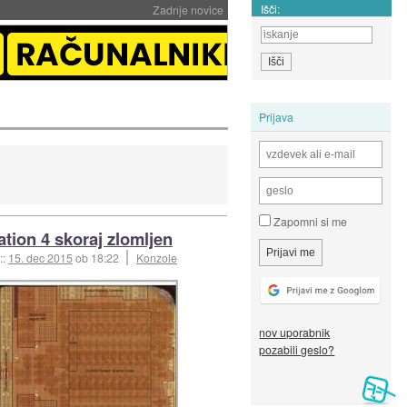
Išči:
Zadnje novice
Prijava
Zapomni si me
ation 4 skoraj zlomljen
::
15. dec 2015
ob 18:22
Konzole
nov uporabnik
pozabili geslo?