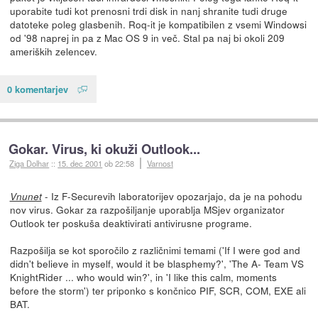
uporabite tudi kot prenosni trdi disk in nanj shranite tudi druge
datoteke poleg glasbenih. Roq-it je kompatibilen z vsemi Windowsi
od '98 naprej in pa z Mac OS 9 in več. Stal pa naj bi okoli 209
ameriških zelencev.
0 komentarjev
Gokar. Virus, ki okuži Outlook...
Ziga Dolhar
::
15. dec 2001
ob 22:58
Varnost
- Iz F-Securevih laboratorijev opozarjajo, da je na pohodu
Vnunet
nov virus. Gokar za razpošiljanje uporablja MSjev organizator
Outlook ter poskuša deaktivirati antivirusne programe.
Razpošilja se kot sporočilo z različnimi temami ('If I were god and
didn't believe in myself, would it be blasphemy?', 'The A- Team VS
KnightRider ... who would win?', in 'I like this calm, moments
before the storm') ter priponko s končnico PIF, SCR, COM, EXE ali
BAT.