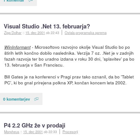
Visual Studio .Net 13. februarja?
Ziga Dolhar
::
15. dec 2001
ob 22:43
Ostala programska oprema
- Microsoftovo razvojno okolje Visual Studio bo po
WinInformant
štirih letih končno dobilo naslednika. Verzija 7 oz. .Net je v zadnjih
fazah razvoja ter bo uradno izdana v roku 30 dni, 'splavitev' pa bo
13. februarja v San Franciscu.
Bill Gates je na konferenci v Pragi prav tako oznanil, da bo 'Tablet
PC', ki bo gnal prirejena polkna XP, končan koncem leta 2002.
0 komentarjev
P4 2.2 GHz že v prodaji
Morpheus
::
15. dec 2001
ob 22:33
Procesorji