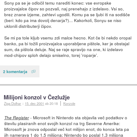
Sony pa se je odločil temu narediti konec: vse evropske
proizvajalce čipov so pozvali, naj prenehajo z izdelavo. Vsi so,
brez znane izjeme, zahtevi ugodili. Komu pa se ljubi iti na sodišče
(beri: kdo pa ima dovolj denarja?)... Kakorkoli, Sonyu se niso
uklonili distributerji čipov.
Se mi pa tole kljub vsemu zdi malce hecno. Kot če bi nekdo oropal
banko, pa bi tožili proizvajalca uporabljene pištole, ker je obstajal
sum, da pištola deluje. Naj se raje spravijo na one, ki izdelavo
mod-chipov sploh delajo smiselno, torej 'roparje'.
2 komentarja
Milijoni konzol v Čezlužje
Ziga Dolhar
::
15. dec 2001
ob 20:18
Konzole
- Microsoft in Nintendo sta objavila več podatkov o
The Register
številu plasiranih enot svojih konzol na trg Severne Amerike:
Microsoft je znova odposlal več kot milijon enot, do konca leta pa
jih namerava 1 do 1,5 milijona; Nintendo bo poslal 1,3 milijona