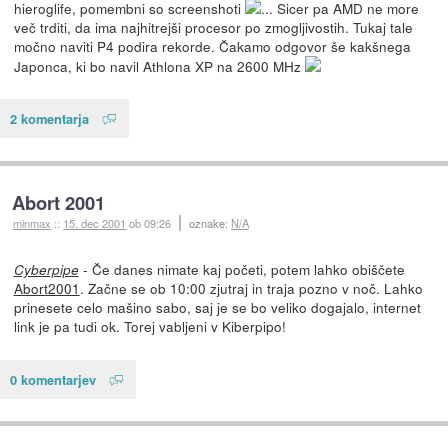
hieroglife, pomembni so screenshoti
... Sicer pa AMD ne more
več trditi, da ima najhitrejši procesor po zmogljivostih. Tukaj tale
močno naviti P4 podira rekorde. Čakamo odgovor še kakšnega
Japonca, ki bo navil Athlona XP na 2600 MHz
2 komentarja
Abort 2001
minmax
::
15. dec 2001
ob 09:26
oznake:
N/A
- Če danes nimate kaj početi, potem lahko obiščete
Cyberpipe
Abort2001
. Začne se ob 10:00 zjutraj in traja pozno v noč. Lahko
prinesete celo mašino sabo, saj je se bo veliko dogajalo, internet
link je pa tudi ok. Torej vabljeni v Kiberpipo!
0 komentarjev