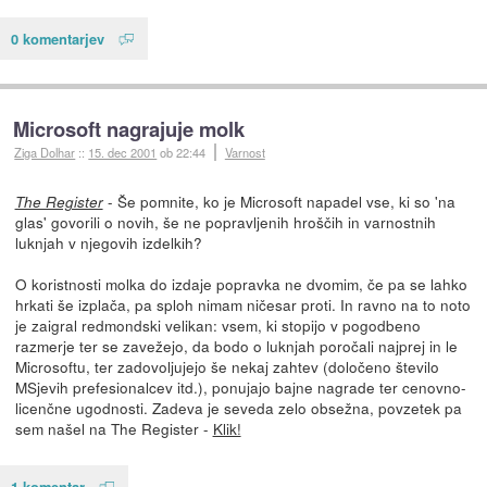
0 komentarjev
Microsoft nagrajuje molk
Ziga Dolhar
::
15. dec 2001
ob 22:44
Varnost
- Še pomnite, ko je Microsoft napadel vse, ki so 'na
The Register
glas' govorili o novih, še ne popravljenih hroščih in varnostnih
luknjah v njegovih izdelkih?
O koristnosti molka do izdaje popravka ne dvomim, če pa se lahko
hrkati še izplača, pa sploh nimam ničesar proti. In ravno na to noto
je zaigral redmondski velikan: vsem, ki stopijo v pogodbeno
razmerje ter se zavežejo, da bodo o luknjah poročali najprej in le
Microsoftu, ter zadovoljujejo še nekaj zahtev (določeno število
MSjevih prefesionalcev itd.), ponujajo bajne nagrade ter cenovno-
licenčne ugodnosti. Zadeva je seveda zelo obsežna, povzetek pa
sem našel na The Register -
Klik!
1 komentar