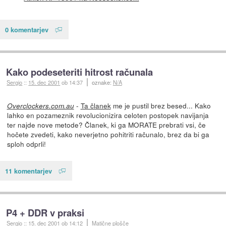
0 komentarjev
Kako podeseteriti hitrost računala
Sergio
::
15. dec 2001
ob 14:37
oznake:
N/A
-
Ta članek
me je pustil brez besed... Kako
Overclockers.com.au
lahko en pozameznik revolucionizira celoten postopek navijanja
ter najde nove metode? Članek, ki ga MORATE prebrati vsi, če
hočete zvedeti, kako neverjetno pohitriti računalo, brez da bi ga
sploh odprli!
11 komentarjev
P4 + DDR v praksi
Sergio
::
15. dec 2001
ob 14:12
Matične plošče