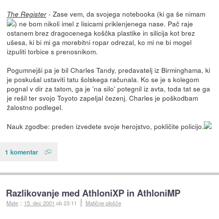
- Zase vem, da svojega notebooka (ki ga še nimam
The Register
) ne bom nikoli imel z lisicami priklenjenega nase. Pač raje
ostanem brez dragocenega koščka plastike in silicija kot brez
ušesa, ki bi mi ga morebitni ropar odrezal, ko mi ne bi mogel
izpuliti torbice s prenosnikom.
Pogumnejši pa je bil Charles Tandy, predavatelj iz Birminghama, ki
je poskušal ustaviti tatu šolskega računala. Ko se je s kolegom
pognal v dir za tatom, ga je 'na silo' potegnil iz avta, toda tat se ga
je rešil ter svojo Toyoto zapeljal čezenj. Charles je poškodbam
žalostno podlegel.
Nauk zgodbe: preden izvedete svoje herojstvo, pokličite policijo.
1 komentar
Razlikovanje med AthloniXP in AthloniMP
Mate
::
15. dec 2001
ob 23:11
Matične plošče