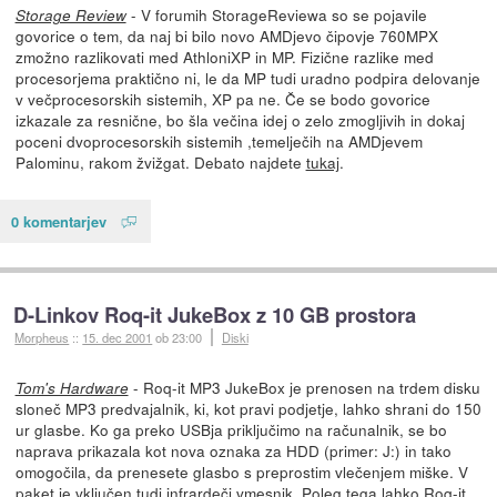
- V forumih StorageReviewa so se pojavile
Storage Review
govorice o tem, da naj bi bilo novo AMDjevo čipovje 760MPX
zmožno razlikovati med AthloniXP in MP. Fizične razlike med
procesorjema praktično ni, le da MP tudi uradno podpira delovanje
v večprocesorskih sistemih, XP pa ne. Če se bodo govorice
izkazale za resnične, bo šla večina idej o zelo zmogljivih in dokaj
poceni dvoprocesorskih sistemih ,temelječih na AMDjevem
Palominu, rakom žvižgat. Debato najdete
tukaj
.
0 komentarjev
D-Linkov Roq-it JukeBox z 10 GB prostora
Morpheus
::
15. dec 2001
ob 23:00
Diski
- Roq-it MP3 JukeBox je prenosen na trdem disku
Tom's Hardware
sloneč MP3 predvajalnik, ki, kot pravi podjetje, lahko shrani do 150
ur glasbe. Ko ga preko USBja priključimo na računalnik, se bo
naprava prikazala kot nova oznaka za HDD (primer: J:) in tako
omogočila, da prenesete glasbo s preprostim vlečenjem miške. V
paket je vključen tudi infrardeči vmesnik. Poleg tega lahko Roq-it