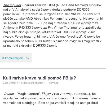
- Zaradi zamude QBM (Quad Band Memory) modulov
The inquirer
naj bi VIA najprej v svoja čipovja dodala podporo DDR333
pomnilniku. Ta preobrat se je zgodil zato, ker VIA ve, da rabi hitre
plošče za tako AMD Athlon kot Pentium 4 procesorje. Najave naj bi
se zgodile zelo hmalu, VIA pa naj bi začela s KT333 čipovjem za
Athlone in P4X333 čipovje za P4. Viri so The inquirerju zatrdili, da
naj bi bilo čipovje hitrejše kot katerokoli DDR333 čipovje Viinih
rivalov. Poleg tega naj bi imela VIA še eno "prednost". Čipovje bo
uporabljalo poseben QDR buffer, s čimer bo dvignila zmogljivosti v
primerjavi z drugimi DDR333 čipovji.
0 komentarjev
Kult mrtve krave nudi pomoč FBIju?
Ziga Dolhar
::
15. dec 2001
ob 21:47
Varnost
- 'Magic Lantern', FBIjev virus v razvoju (uradno...), bo
Vnunet
morda res nekaj posebnega, vendar osebno nikoli nisem dvomil v
vsemočnost slednjega. Sem se pa zamislil takoj, ko sem prebral