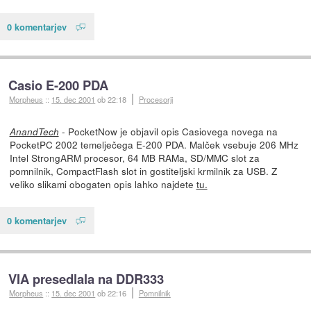
0 komentarjev
Casio E-200 PDA
Morpheus
::
15. dec 2001
ob 22:18
Procesorji
- PocketNow je objavil opis Casiovega novega na
AnandTech
PocketPC 2002 temelječega E-200 PDA. Malček vsebuje 206 MHz
Intel StrongARM procesor, 64 MB RAMa, SD/MMC slot za
pomnilnik, CompactFlash slot in gostiteljski krmilnik za USB. Z
veliko slikami obogaten opis lahko najdete
tu.
0 komentarjev
VIA presedlala na DDR333
Morpheus
::
15. dec 2001
ob 22:16
Pomnilnik