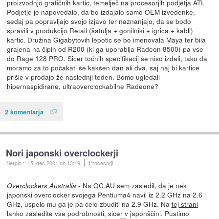
proizvodnjo grafičnih kartic, temelječ na procesorjih podjetja ATI.
Podjetje je napovedalo, da bo izdajalo samo OEM izvedenke,
sedaj pa popravljajo svojo izjavo ter naznanjajo, da se bodo
spravili v produkcijo Retail (šatulja + gonilniki + igrica + kabli)
kartic. Družina Gigabytovih lepotic se bo imenovala Maya ter bila
grajena na čipih od R200 (ki ga uporablja Radeon 8500) pa vse
do Rage 128 PRO. Sicer točnih specifikacij še niso izdali, tako da
moramo za to počakati še kakšen dan ali dva, saj naj bi kartice
prišle v prodajo že naslednji teden. Bomo ugledali
hipernaspidirane, ultraoverclockabilne Radeone?
2 komentarja
Nori japonski overclockerji
Sergio
::
15. dec 2001
ob 13:19
Procesorji
- Na
OC.AU
sem zasledil, da je nek
Overclockers Australia
japonski overclocker svojega Pentiuma4 navil iz 2.2 GHz na 2.6
GHz, uspelo mu ga je pa celo zbuditi na 2.9 GHz. Na
tej strani
lahko zasledite vse podrobnosti, sicer v japonščini. Pustimo