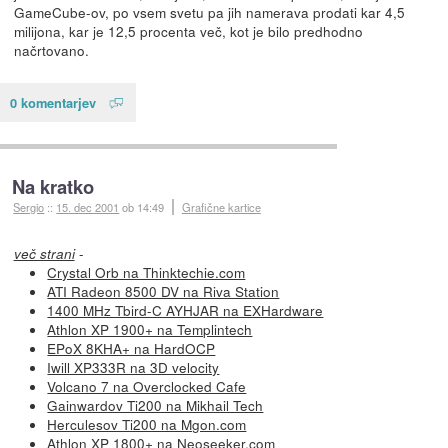
GameCube-ov, po vsem svetu pa jih namerava prodati kar 4,5
milijona, kar je 12,5 procenta več, kot je bilo predhodno
načrtovano.
0 komentarjev
Na kratko
Sergio
::
15. dec 2001
ob 14:49
Grafične kartice
-
več strani
Crystal Orb na Thinktechie.com
ATI Radeon 8500 DV na Riva Station
1400 MHz Tbird-C AYHJAR na EXHardware
Athlon XP 1900+ na Templintech
EPoX 8KHA+ na HardOCP
Iwill XP333R na 3D velocity
Volcano 7 na Overclocked Cafe
Gainwardov Ti200 na Mikhail Tech
Herculesov Ti200 na Mgon.com
Athlon XP 1800+ na Neoseeker.com