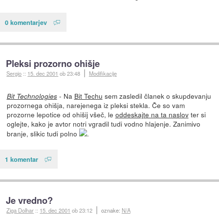
0 komentarjev
Pleksi prozorno ohišje
Sergio
::
15. dec 2001
ob 23:48
Modifikacije
- Na
Bit Techu
sem zasledil članek o skupdevanju
Bit Technologies
prozornega ohišja, narejenega iz pleksi stekla. Če so vam
prozorne lepotice od ohišij všeč, le
oddeskajte na ta naslov
ter si
oglejte, kako je avtor notri vgradil tudi vodno hlajenje. Zanimivo
branje, slikic tudi polno
.
1 komentar
Je vredno?
Ziga Dolhar
::
15. dec 2001
ob 23:12
oznake:
N/A