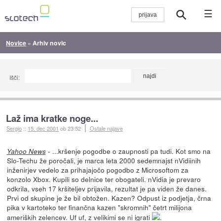
☰
Novice
»
Arhiv novic
Išči:
Laž ima kratke noge...
Sergio
::
15. dec 2001
ob 23:52
Ostale najave
- ...kršenje pogodbe o zaupnosti pa tudi. Kot smo na
Yahoo News
Slo-Techu že poročali, je marca leta 2000 sedemnajst nVidiinih
inženirjev vedelo za prihajajočo pogodbo z Microsoftom za
konzolo Xbox. Kupili so delnice ter obogateli. nVidia je prevaro
odkrila, vseh 17 kršiteljev prijavila, rezultat je pa viden že danes.
Prvi od skupine je že bil obtožen. Kazen? Odpust iz podjetja, črna
pika v kartoteko ter finančna kazen "skromnih" četrt milijona
ameriških zelencev. Uf uf, z velikimi se ni igrati
.