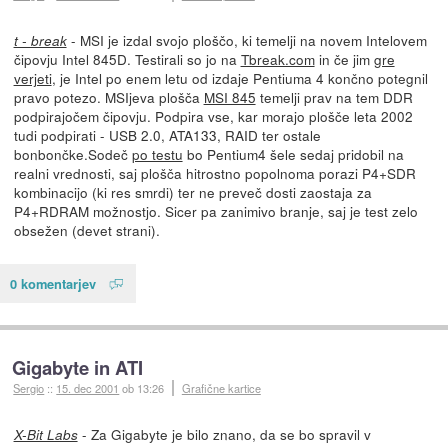
- MSI je izdal svojo ploščo, ki temelji na novem Intelovem
t - break
čipovju Intel 845D. Testirali so jo na
Tbreak.com
in če jim
gre
verjeti
, je Intel po enem letu od izdaje Pentiuma 4 končno potegnil
pravo potezo. MSIjeva plošča
MSI 845
temelji prav na tem DDR
podpirajočem čipovju. Podpira vse, kar morajo plošče leta 2002
tudi podpirati - USB 2.0, ATA133, RAID ter ostale
bonbončke.Sodeč
po testu
bo Pentium4 šele sedaj pridobil na
realni vrednosti, saj plošča hitrostno popolnoma porazi P4+SDR
kombinacijo (ki res smrdi) ter ne preveč dosti zaostaja za
P4+RDRAM možnostjo. Sicer pa zanimivo branje, saj je test zelo
obsežen (devet strani).
0 komentarjev
Gigabyte in ATI
Sergio
::
15. dec 2001
ob 13:26
Grafične kartice
- Za Gigabyte je bilo znano, da se bo spravil v
X-Bit Labs