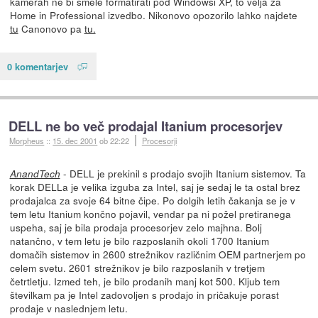
kamerah ne bi smele formatirati pod Windowsi XP, to velja za
Home in Professional izvedbo. Nikonovo opozorilo lahko najdete
tu
Canonovo pa
tu.
0 komentarjev
DELL ne bo več prodajal Itanium procesorjev
Morpheus
::
15. dec 2001
ob 22:22
Procesorji
- DELL je prekinil s prodajo svojih Itanium sistemov. Ta
AnandTech
korak DELLa je velika izguba za Intel, saj je sedaj le ta ostal brez
prodajalca za svoje 64 bitne čipe. Po dolgih letih čakanja se je v
tem letu Itanium končno pojavil, vendar pa ni požel pretiranega
uspeha, saj je bila prodaja procesorjev zelo majhna. Bolj
natančno, v tem letu je bilo razposlanih okoli 1700 Itanium
domačih sistemov in 2600 strežnikov različnim OEM partnerjem po
celem svetu. 2601 strežnikov je bilo razposlanih v tretjem
četrtletju. Izmed teh, je bilo prodanih manj kot 500. Kljub tem
številkam pa je Intel zadovoljen s prodajo in pričakuje porast
prodaje v naslednjem letu.