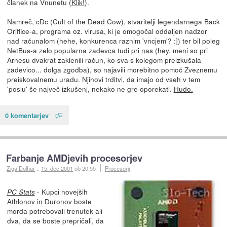
članek na Vnunetu (
Klik!
).
Namreč, cDc (Cult of the Dead Cow), stvaritelji legendarnega Back
Oriffice-a, programa oz. virusa, ki je omogočal oddaljen nadzor
nad računalom (hehe, konkurenca raznim 'vncjem'? :]) ter bil poleg
NetBus-a zelo popularna zadevca tudi pri nas (hey, meni so pri
Arnesu dvakrat zaklenili račun, ko sva s kolegom preizkušala
zadevico... dolga zgodba), so najavili morebitno pomoč Zveznemu
preiskovalnemu uradu. Njihovi trditvi, da imajo od vseh v tem
'poslu' še največ izkušenj, nekako ne gre oporekati.
Hudo.
0 komentarjev
Farbanje AMDjevih procesorjev
Ziga Dolhar
::
15. dec 2001
ob 20:55
Procesorji
- Kupci novejših
PC Stats
Athlonov in Duronov boste
morda potrebovali trenutek ali
dva, da se boste prepričali, da