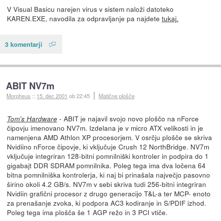
V Visual Basicu narejen virus v sistem naloži datoteko
KAREN.EXE, navodila za odpravljanje pa najdete
tukaj.
3 komentarji
ABIT NV7m
Morpheus
::
15. dec 2001
ob 22:45
Matične plošče
- ABIT je najavil svojo novo ploščo na nForce
Tom's Hardware
čipovju imenovano NV7m. Izdelana je v micro ATX velikosti in je
namenjena AMD Athlon XP procesorjem. V osrčju plošče se skriva
Nvidiino nForce čipovje, ki vključuje Crush 12 NorthBridge. NV7m
vključuje integriran 128-bitni pomnilniški kontroler in podpira do 1
gigabajt DDR SDRAM pomnilnika. Poleg tega ima dva ločena 64
bitna pomnilniška kontrolerja, ki naj bi prinašala največjo pasovno
širino okoli 4.2 GB/s. NV7m v sebi skriva tudi 256-bitni integriran
Nvidiin grafični procesor z drugo generacijo T&L-a ter MCP- enoto
za prenašanje zvoka, ki podpora AC3 kodiranje in S/PDIF izhod.
Poleg tega ima plošča še 1 AGP režo in 3 PCI vtiče.