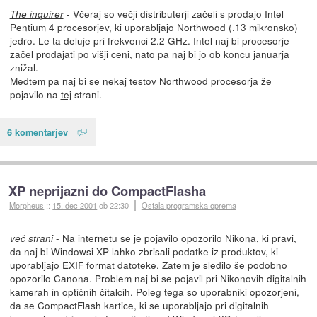
- Včeraj so večji distributerji začeli s prodajo Intel
The inquirer
Pentium 4 procesorjev, ki uporabljajo Northwood (.13 mikronsko)
jedro. Le ta deluje pri frekvenci 2.2 GHz. Intel naj bi procesorje
začel prodajati po višji ceni, nato pa naj bi jo ob koncu januarja
znižal.
Medtem pa naj bi se nekaj testov Northwood procesorja že
pojavilo na
tej
strani.
6 komentarjev
XP neprijazni do CompactFlasha
Morpheus
::
15. dec 2001
ob 22:30
Ostala programska oprema
- Na internetu se je pojavilo opozorilo Nikona, ki pravi,
več strani
da naj bi Windowsi XP lahko zbrisali podatke iz produktov, ki
uporabljajo EXIF format datoteke. Zatem je sledilo še podobno
opozorilo Canona. Problem naj bi se pojavil pri Nikonovih digitalnih
kamerah in optičnih čitalcih. Poleg tega so uporabniki opozorjeni,
da se CompactFlash kartice, ki se uporabljajo pri digitalnih