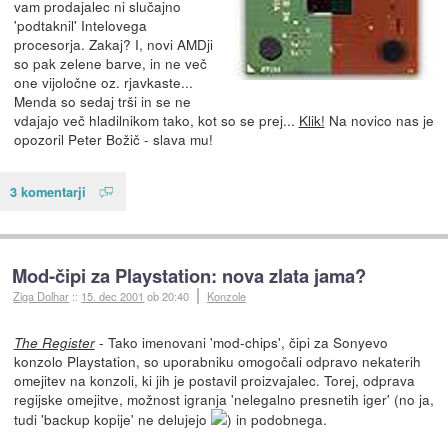
vam prodajalec ni slučajno
'podtaknil' Intelovega
procesorja. Zakaj? I, novi AMDji
so pak zelene barve, in ne več
one vijoločne oz. rjavkaste...
Menda so sedaj trši in se ne
vdajajo več hladilnikom tako, kot so se prej...
Klik!
Na novico nas je
opozoril Peter Božič - slava mu!
3 komentarji
Mod-čipi za Playstation: nova zlata jama?
Ziga Dolhar
::
15. dec 2001
ob 20:40
Konzole
- Tako imenovani 'mod-chips', čipi za Sonyevo
The Register
konzolo Playstation, so uporabniku omogočali odpravo nekaterih
omejitev na konzoli, ki jih je postavil proizvajalec. Torej, odprava
regijske omejitve, možnost igranja 'nelegalno presnetih iger' (no ja,
tudi 'backup kopije' ne delujejo
) in podobnega.