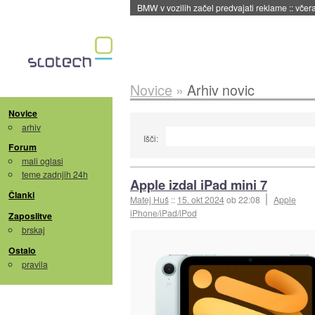
BMW v vozilih začel predvajati reklame
::
včera
Novice
»
Arhiv novic
Novice
arhiv
Išči:
Forum
mali oglasi
teme zadnjih 24h
Apple izdal iPad mini 7
Članki
Matej Huš
::
15. okt 2024
ob 22:08
Apple
iPhone/iPad/iPod
Zaposlitve
brskaj
Ostalo
pravila