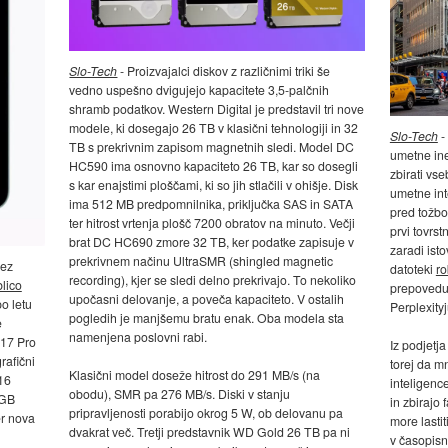
Slo-Tech
- Proizvajalci diskov z različnimi triki še
vedno uspešno dvigujejo kapacitete 3,5-palčnih
shramb podatkov. Western Digital je predstavil tri nove
modele, ki dosegajo 26 TB v klasični tehnologiji in 32
Slo-Tech
-
TB s prekrivnim zapisom magnetnih sledi. Model DC
umetne ine
HC590 ima osnovno kapaciteto 26 TB, kar so dosegli
zbirati vse
s kar enajstimi ploščami, ki so jih stlačili v ohišje. Disk
umetne int
ima 512 MB predpomnilnika, priključka SAS in SATA
pred tožbo
ter hitrost vrtenja plošč 7200 obratov na minuto. Večji
prvi tovrst
brat DC HC690 zmore 32 TB, ker podatke zapisuje v
zaradi ist
prekrivnem načinu UltraSMR (shingled magnetic
rez
datoteki
ro
recording), kjer se sledi delno prekrivajo. To nekoliko
blico
prepoveduj
upočasni delovanje, a poveča kapaciteto. V ostalih
po letu
Perplexityj
pogledih je manjšemu bratu enak. Oba modela sta
e
namenjena poslovni rabi.
 A17 Pro
Iz podjetja
grafični
torej da m
Klasični model doseže hitrost do 291 MB/s (na
(16
inteligence
obodu), SMR pa 276 MB/s. Diski v stanju
 GB
in zbirajo 
pripravljenosti porabijo okrog 5 W, ob delovanu pa
er nova
more lastit
dvakrat več. Tretji predstavnik WD Gold 26 TB pa ni
v časopisni