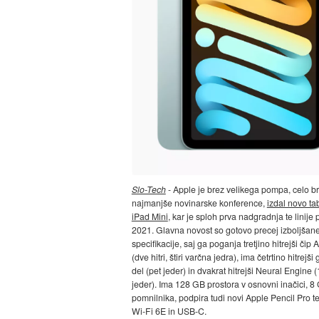
Slo-Tech
- Apple je brez velikega pompa, celo b
najmanjše novinarske konference,
izdal novo ta
iPad Mini
, kar je sploh prva nadgradnja te linije 
2021. Glavna novost so gotovo precej izboljšan
specifikacije, saj ga poganja tretjino hitrejši čip
(dve hitri, štiri varčna jedra), ima četrtino hitrejši 
del (pet jeder) in dvakrat hitrejši Neural Engine 
jeder). Ima 128 GB prostora v osnovni inačici, 8
pomnilnika, podpira tudi novi Apple Pencil Pro t
Wi-Fi 6E in USB-C.