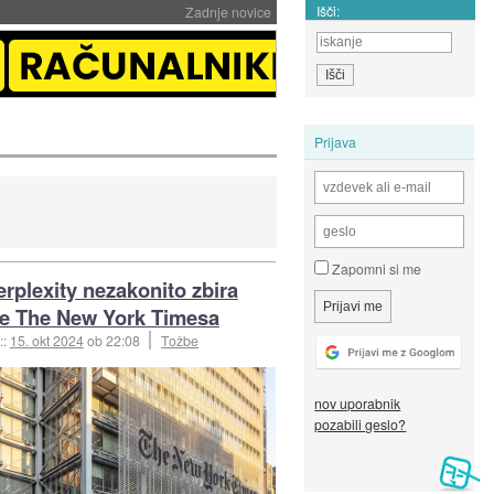
Išči:
Zadnje novice
Prijava
Zapomni si me
erplexity nezakonito zbira
e The New York Timesa
::
15. okt 2024
ob 22:08
Tožbe
nov uporabnik
pozabili geslo?