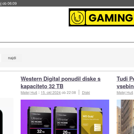
j ob 06:09
Western Digital ponudil diske s
Tudi P
kapaciteto 32 TB
vsebin
Matej Huš
::
15. okt 2024
ob 22:08
Diski
Matej Huš