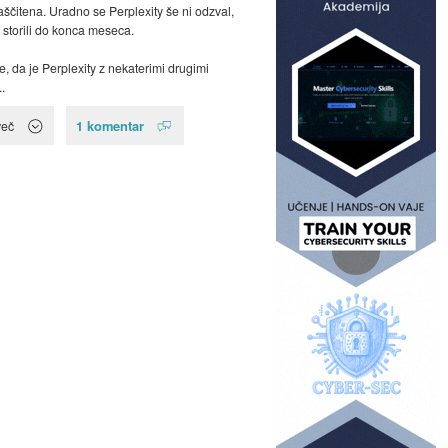
aščitena. Uradno se Perplexity še ni odzval,
 storili do konca meseca.
e, da je Perplexity z nekaterimi drugimi
.
1 komentar
več