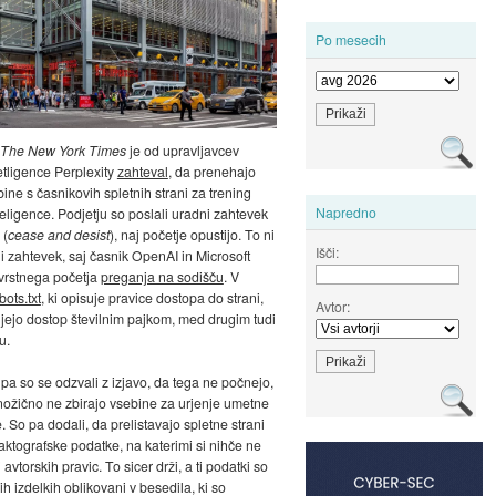
Po mesecih
The New York Times
je od upravljavcev
tligence Perplexity
zahteval
, da prenehajo
bine s časnikovih spletnih strani za trening
Napredno
eligence. Podjetju so poslali uradni zahtevek
 (
cease and desist
), naj početje opustijo. To ni
Išči:
ni zahtevek, saj časnik OpenAI in Microsoft
ovrstnega početja
preganja na sodišču
. V
bots.txt
, ki opisuje pravice dostopa do strani,
Avtor:
ejo dostop številnim pajkom, med drugim tudi
u.
 pa so se odzvali z izjavo, da tega ne počnejo,
nožično ne zbirajo vsebine za urjenje umetne
. So pa dodali, da prelistavajo spletne strani
faktografske podatke, na katerimi si nihče ne
i avtorskih pravic. To sicer drži, a ti podatki so
h izdelkih oblikovani v besedila, ki so