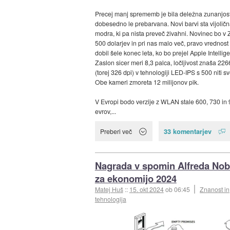
Precej manj sprememb je bila deležna zunanjost,
dobesedno le prebarvana. Novi barvi sta vijoličn
modra, ki pa nista preveč živahni. Novinec bo v 
500 dolarjev in pri nas malo več, pravo vrednost
dobil šele konec leta, ko bo prejel Apple Intellig
Zaslon sicer meri 8,3 palca, ločljivost znaša 22
(torej 326 dpi) v tehnologiji LED-IPS s 500 niti sve
Obe kameri zmoreta 12 milijonov pik.
V Evropi bodo verzije z WLAN stale 600, 730 in
evrov,...
33 komentarjev
Preberi več
Nagrada v spomin Alfreda Nob
za ekonomijo 2024
Matej Huš
::
15. okt 2024
ob 06:45
Znanost in
tehnologija