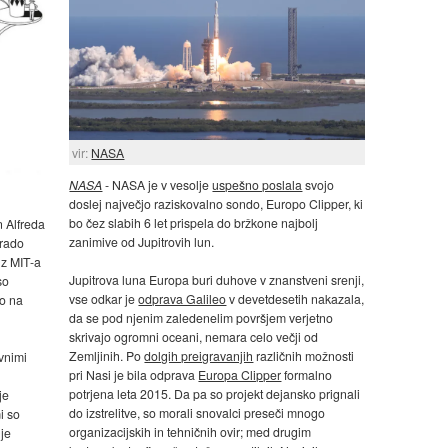
vir:
NASA
NASA
- NASA je v vesolje
uspešno poslala
svojo
doslej največjo raziskovalno sondo, Europo Clipper, ki
bo čez slabih 6 let prispela do bržkone najbolj
 Alfreda
zanimive od Jupitrovih lun.
grado
z MIT-a
Jupitrova luna Europa buri duhove v znanstveni srenji,
so
vse odkar je
odprava Galileo
v devetdesetih nakazala,
jo na
da se pod njenim zaledenelim površjem verjetno
skrivajo ogromni oceani, nemara celo večji od
Zemljinih. Po
dolgih preigravanjih
različnih možnosti
vnimi
pri Nasi je bila odprava
Europa Clipper
formalno
potrjena leta 2015. Da pa so projekt dejansko prignali
je
do izstrelitve, so morali snovalci preseči mnogo
i so
organizacijskih in tehničnih ovir; med drugim
nje