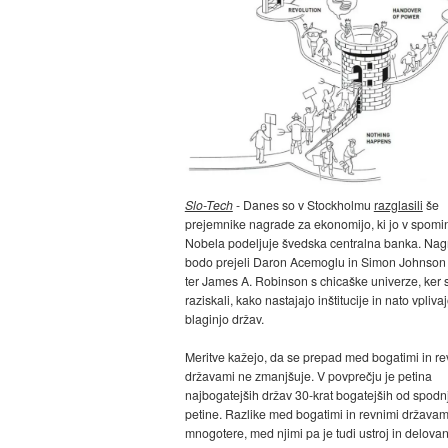
Slo-Tech
- Danes so v Stockholmu
razglasili
še
prejemnike nagrade za ekonomijo, ki jo v spomin
Nobela podeljuje švedska centralna banka. Na
bodo prejeli Daron Acemoglu in Simon Johnson 
ter James A. Robinson s chicaške univerze, ker 
raziskali, kako nastajajo inštitucije in nato vpliva
blaginjo držav.
Meritve kažejo, da se prepad med bogatimi in re
državami ne zmanjšuje. V povprečju je petina
najbogatejših držav 30-krat bogatejših od spodn
petine. Razlike med bogatimi in revnimi državam
mnogotere, med njimi pa je tudi ustroj in delova