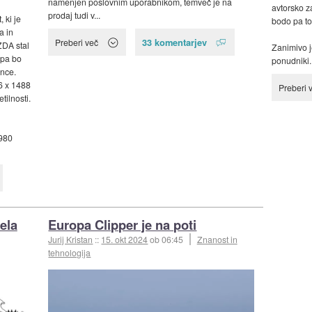
namenjen poslovnim uporabnikom, temveč je na
avtorsko z
prodaj tudi v...
 ki je
bodo pa to
a in
33 komentarjev
Preberi več
ZDA stal
Zanimivo j
 pa bo
ponudniki..
ence.
66 x 1488
Preberi 
tilnosti.
 980
ela
Europa Clipper je na poti
Jurij Kristan
::
15. okt 2024
ob 06:45
Znanost in
tehnologija