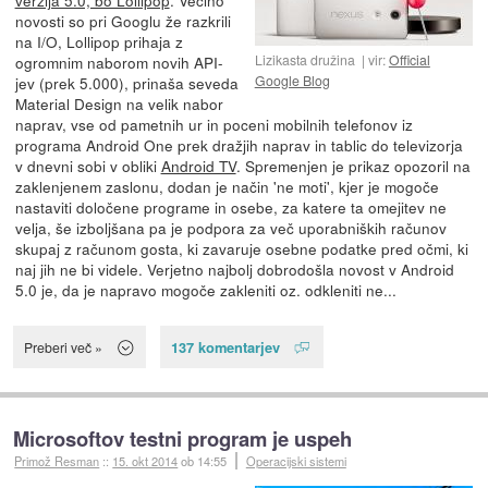
novosti so pri Googlu že razkrili
na I/O, Lollipop prihaja z
Lizikasta družina
vir:
Official
ogromnim naborom novih API-
Google Blog
jev (prek 5.000), prinaša seveda
Material Design na velik nabor
naprav, vse od pametnih ur in poceni mobilnih telefonov iz
programa Android One prek dražjih naprav in tablic do televizorja
v dnevni sobi v obliki
Android TV
. Spremenjen je prikaz opozoril na
zaklenjenem zaslonu, dodan je način 'ne moti', kjer je mogoče
nastaviti določene programe in osebe, za katere ta omejitev ne
velja, še izboljšana pa je podpora za več uporabniških računov
skupaj z računom gosta, ki zavaruje osebne podatke pred očmi, ki
naj jih ne bi videle. Verjetno najbolj dobrodošla novost v Android
5.0 je, da je napravo mogoče zakleniti oz. odkleniti ne...
137 komentarjev
Preberi več »
Microsoftov testni program je uspeh
Primož Resman
::
15. okt 2014
ob 14:55
Operacijski sistemi