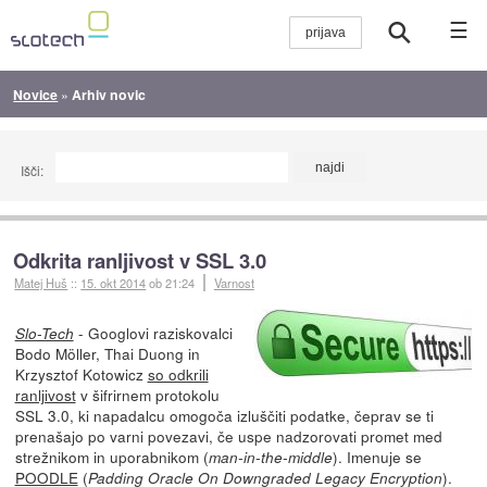
☰
Novice
»
Arhiv novic
Išči:
Odkrita ranljivost v SSL 3.0
Matej Huš
::
15. okt 2014
ob 21:24
Varnost
- Googlovi raziskovalci
Slo-Tech
Bodo Möller, Thai Duong in
Krzysztof Kotowicz
so odkrili
ranljivost
v šifrirnem protokolu
SSL 3.0, ki napadalcu omogoča izluščiti podatke, čeprav se ti
prenašajo po varni povezavi, če uspe nadzorovati promet med
strežnikom in uporabnikom (
). Imenuje se
man-in-the-middle
POODLE
(
).
Padding Oracle On Downgraded Legacy Encryption