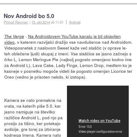
Nov Android bo 5.0
Primož Resman
::
15. okt 2014
ob 11:31
Android
-
Na Androidovem YouTube kanalu je bil objavljen
The Verge
video
, v katerem razvijalci dražijo vse navdušence nad Androidom.
Videoposnetek z naslovom Sweet kaže več slaščic (v oprave le-
teh oblečene ljudi) skupaj z imeni. Vse slaščice se jasno začnejo s
črko L, Lemon Meringue Pie (najbolj pogosto omenjano kodno ime
za Android L), Lava Cake, Lady Finge, Lemon Drop, medtem ko je
kasneje v posnetku mogoče videti še pogosto omenjan Licorice ter
Oreo (vedno je prisoten nekdo, ki izstopa).
Kamera se nato premakne na
vrata, na katerih piše 5.0, kar
jasno namiguje na številko
različice Android L, pod njo pa
prosijo za tišino, ker potekajo
avdicije, gre torej za izbiranje
kodnega imena. Kamera nato