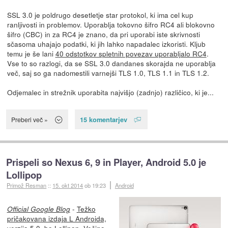
SSL 3.0 je poldrugo desetletje star protokol, ki ima cel kup
ranljivosti in problemov. Uporablja tokovno šifro RC4 ali blokovno
šifro (CBC) in za RC4 je znano, da pri uporabi iste skrivnosti
sčasoma uhajajo podatki, ki jih lahko napadalec izkoristi. Kljub
temu je še lani
40 odstotkov spletnih povezav uporabljalo RC4
.
Vse to so razlogi, da se SSL 3.0 dandanes skorajda ne uporablja
več, saj so ga nadomestili varnejši TLS 1.0, TLS 1.1 in TLS 1.2.
Odjemalec in strežnik uporabita najvišjo (zadnjo) različico, ki je...
15 komentarjev
Preberi več »
Prispeli so Nexus 6, 9 in Player, Android 5.0 je
Lollipop
Primož Resman
::
15. okt 2014
ob 19:23
Android
-
Težko
Official Google Blog
pričakovana izdaja L Androida,
verzija 5.0, bo Lollipop
. Večino