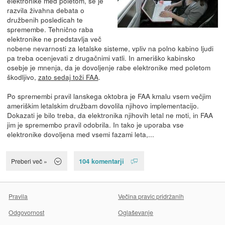
elektronike med poletom, se je
razvila živahna debata o
družbenih posledicah te
spremembe. Tehnično raba
elektronike ne predstavlja več
nobene nevarnosti za letalske sisteme, vpliv na polno kabino ljudi
pa treba ocenjevati z drugačnimi vatli. In ameriško kabinsko
osebje je mnenja, da je dovoljenje rabe elektronike med poletom
škodljivo,
zato sedaj toži FAA
.
Po spremembi pravil lanskega oktobra je FAA kmalu vsem večjim
ameriškim letalskim družbam dovolila njihovo implementacijo.
Dokazati je bilo treba, da elektronika njihovih letal ne moti, in FAA
jim je spremembo pravil odobrila. In tako je uporaba vse
elektronike dovoljena med vsemi fazami leta,...
104 komentarji
Preberi več »
Pravila
Večina pravic pridržanih
Odgovornost
Oglaševanje