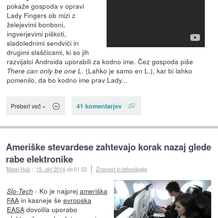
pokaže gospoda v opravi
Lady Fingers ob mizi z
želejevimi bonboni,
ingverjevimi piškoti,
sladolednimi sendviči in
drugimi slaščicami, ki so jih
razvijalci Androida uporabili za kodno ime. Čez gospoda piše
(Lahko je samo en L.), kar bi lahko
There can only be one L.
pomenilo, da bo kodno ime prav Lady...
41 komentarjev
Preberi več »
Ameriške stevardese zahtevajo korak nazaj glede
rabe elektronike
Matej Huš
::
15. okt 2014
ob 01:22
Znanost in tehnologija
- Ko je najprej
ameriška
Slo-Tech
FAA
in kasneje še
evropska
EASA
dovolila uporabo