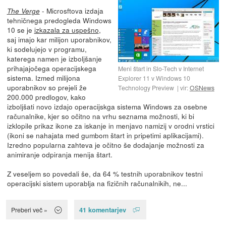
- Microsftova izdaja
The Verge
tehničnega predogleda Windows
10 se je
izkazala za uspešno
,
saj imajo kar milijon uporabnikov,
ki sodelujejo v programu,
katerega namen je izboljšanje
prihajajočega operacijskega
Meni štart in Slo-Tech v Internet
sistema. Izmed milijona
Explorer 11 v Windows 10
uporabnikov so prejeli že
Technology Preview
vir:
OSNews
200.000 predlogov, kako
izboljšati novo izdajo operacijskga sistema Windows za osebne
računalnike, kjer so očitno na vrhu seznama možnosti, ki bi
izklopile prikaz ikone za iskanje in menjavo namizij v orodni vrstici
(ikoni se nahajata med gumbom štart in pripetimi aplikacijami).
Izredno popularna zahteva je očitno še dodajanje možnosti za
animiranje odpiranja menija štart.
Z veseljem so povedali še, da 64 % testnih uporabnikov testni
operacijski sistem uporablja na fizičnih računalnikih, ne...
41 komentarjev
Preberi več »