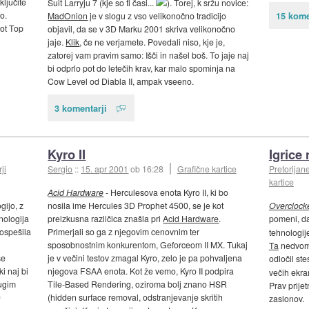
ključite
Suit Larryju 7 (kje so ti časi...
). Torej, k sržu novice:
o.
15 kome
MadOnion
je v slogu z vso velikonočno tradicijo
kot Top
objavil, da se v 3D Marku 2001 skriva velikonočno
jaje.
Klik
, če ne verjamete. Povedali niso, kje je,
zatorej vam pravim samo: Išči in našel boš. To jaje naj
bi odprlo pot do letečih krav, kar malo spominja na
Cow Level od Diabla II, ampak vseeno.
3 komentarji
Kyro II
Igrice
ji
Sergio
::
15. apr 2001
ob 16:28
Grafične kartice
Pretorijan
kartice
Acid Hardware
- Herculesova enota Kyro II, ki bo
gijo, z
nosila ime Hercules 3D Prophet 4500, se je kot
Overclocke
nologija
preizkusna različica znašla pri
Acid Hardware
.
pomeni, da
pospešila
Primerjali so ga z njegovim cenovnim ter
tehnologije
sposobnostnim konkurentom, Geforceom II MX. Tukaj
Ta
nedvomn
se
je v večini testov zmagal Kyro, zelo je pa pohvaljena
odločil ste
i naj bi
njegova FSAA enota. Kot že vemo, Kyro II podpira
večih ekra
rugim
Tile-Based Rendering, oziroma bolj znano HSR
Prav prije
0
(hidden surface removal, odstranjevanje skritih
zaslonov.