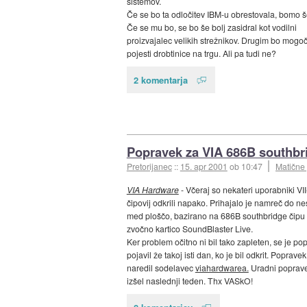
sistemov.
Če se bo ta odločitev IBM-u obrestovala, bomo še
Če se mu bo, se bo še bolj zasidral kot vodilni
proizvajalec velikih strežnikov. Drugim bo mogoč
pojesti drobtinice na trgu. Ali pa tudi ne?
2 komentarja
Popravek za VIA 686B southbr
Pretorijanec
::
15. apr 2001
ob 10:47
Matične
VIA Hardware
- Včeraj so nekateri uporabniki VII
čipovij odkrili napako. Prihajalo je namreč do ne
med ploščo, bazirano na 686B southbridge čipu 
zvočno kartico SoundBlaster Live.
Ker problem očitno ni bil tako zapleten, se je po
pojavil že takoj isti dan, ko je bil odkrit. Popravek
naredil sodelavec
viahardwarea.
Uradni poprave
izšel naslednji teden. Thx VASkO!