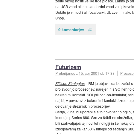
želite okrog nositi velike trde plošče. Lahko jo pri
na USB vhod ali na standardni vhod za tipkovnic
Dobite jo v modri ali roza barvi. Uf, zvenim tako 
Shop.
9 komentarjev
Futurizem
Pretorijanec
::
15. apr 2001
ob 17:33
Procesor
Sillicon Strategies
- IBM je objavil, da bo začel s
proizvodnjo procesorjev, narejenih s SOI tehnolo
bakrenimi kontakti. SOI (silicon-on-insulator) teh
naj bi, v povezavi z bakrenimi kontakti, izredno 
delovanje strežniških procesorjev.
Serija, ki naj bi uporabljala to novo tehnologijo, 
imenuje pSeries 680. Gre za 64bit-ne strežnike, k
bili (zahvaljujoč tej novi tehnoligiji in še nekaj d
izboljšavam) za kar 63% hitrejši od sedanjih S8