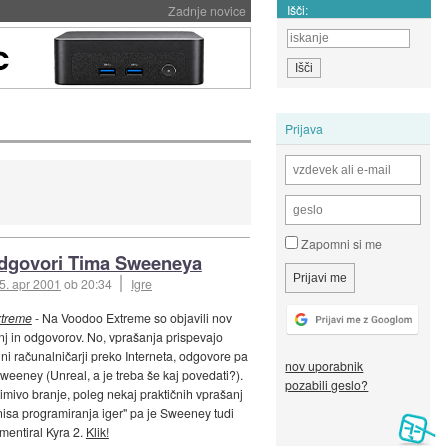
Išči:
Zadnje novice
Prijava
Zapomni si me
dgovori Tima Sweeneya
5. apr 2001
ob 20:34
Igre
treme
- Na Voodoo Extreme so objavili nov
nj in odgovorov. No, vprašanja prispevajo
jni računalničarji preko Interneta, odgovore pa
nov uporabnik
Sweeney (Unreal, a je treba še kaj povedati?).
pozabili geslo?
imivo branje, poleg nekaj praktičnih vprašanj
nisa programiranja iger" pa je Sweeney tudi
entiral Kyra 2.
Klik!