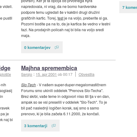
površin). Ker je ta opcija od prvotnega Kyra
 videli.
napredovala, ni vrag, da ne bomo hardverske
7 komen
podpore temu ugledali še v kakšni drugi družini
e pustil
grafičnih kartic. Torej,
test
je na voljo, preberite si ga.
Pozorni bodite pa na to, da je kartica še vedno v testni
fazi. Na prodajnih policah naj bi bila na voljo sredi
maja.
0 komentarjev
idge
Majhna spremembica
 plošče
Sergio
::
15. apr 2001
ob 00:17
Obvestila
-nih
Slo-Tech
- V našem super-duper-megalomastičnem
soglasij
Forumu smo ukinili oddelek "Prenova Slo-Techa".
in
Brez skrbi, vaše teme in odgovori niso šli tja v en dan,
ampak so se vsi preselili v oddelek "Slo-Tech". To je
pravek
bil pač naslednji logičen korak, saj smo s samo
 pa je
prenovo, ki je bila začeta 6.11.2000, že končali.
k naj bi
3 komentarji