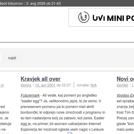
 tisoč bitcoinov
::
3. avg 2026 ob 21:43
Kravjek all over
Novi o
 in
Sergio
::
15. apr 2001
ob 22:27
oznake:
N/A
Senitel
::
1
Futuremark
- Ali veste, kaj pomeni po angleško
Voodoo Ex
"easter egg"? Ja, velikonočno jajce, to že vemo. V
set vpraša
red
prenesenem pomenu pa to pomeni mali skriti
znanja žel
rejeno
bonbončki, ki odprejo nove zmožnosti v programu in
trosi Tim 
co. Je
so tam nastavljene bolj za zabavo, kot zares. Easter
Precej zan
zdeluje
egg je, na primer, bil seznam ustvarjalcev Internet
glede "biz
e ne
Explorerja ter možnost ogleda vseh nagic v Leisure
malo pokom