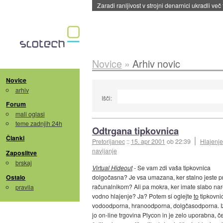
Zaradi ranljivost v strojni denarnici ukradli več
Novice
»
Arhiv novic
Novice
arhiv
Išči:
Forum
mali oglasi
teme zadnjih 24h
Odtrgana tipkovnica
Članki
Pretorijanec
::
15. apr 2001
ob 22:39
Hlajenje
navijanje
Zaposlitve
brskaj
Virtual Hideout
- Se vam zdi vaša tipkovnica
Ostalo
dolgočasna? Je vsa umazana, ker stalno jeste p
računalnikom? Ali pa mokra, ker imate slabo na
pravila
vodno hlajenje? Ja? Potem si oglejte
to
tipkovni
vodoodporna, hranoodporna, dolgčasodporna. I
jo on-line trgovina Plycon in je zelo uporabna, č