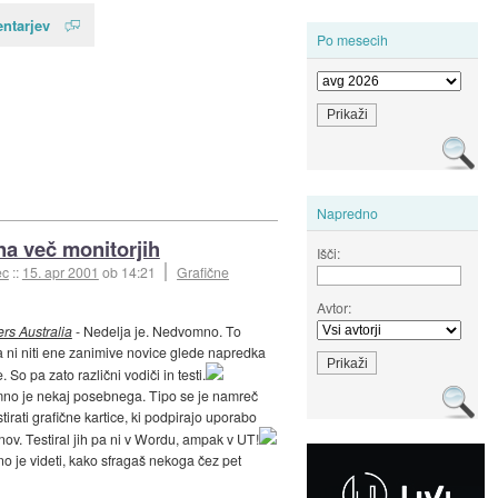
ntarjev
Po mesecih
Napredno
 na več monitorjih
Išči:
ec
::
15. apr 2001
ob 14:21
Grafične
Avtor:
rs Australia
- Nedelja je. Nedvomno. To
 ni niti ene zanimive novice glede napredka
. So pa zato različni vodiči in testi.
o je nekaj posebnega. Tipo se je namreč
stirati grafične kartice, ki podpirajo uporabo
nov. Testiral jih pa ni v Wordu, ampak v UT!
tno je videti, kako sfragaš nekoga čez pet