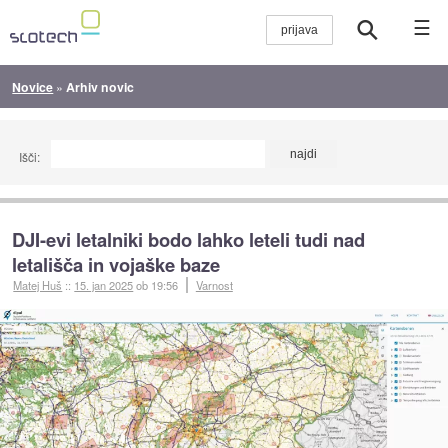
☰
Novice
»
Arhiv novic
Išči:
DJI-evi letalniki bodo lahko leteli tudi nad
letališča in vojaške baze
Matej Huš
::
15. jan 2025
ob 19:56
Varnost