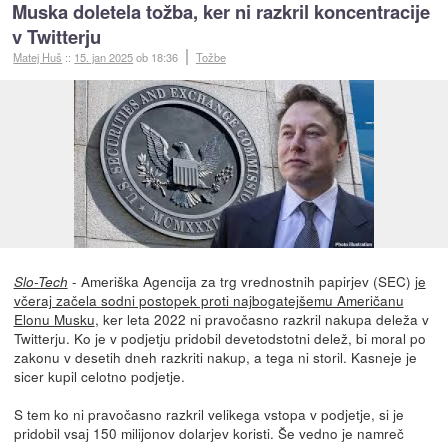
Muska doletela tožba, ker ni razkril koncentracije
v Twitterju
Matej Huš
::
15. jan 2025
ob 18:36
Tožbe
- Ameriška Agencija za trg vrednostnih papirjev (SEC)
je
Slo-Tech
včeraj začela sodni postopek proti najbogatejšemu Američanu
Elonu Musku
, ker leta 2022 ni pravočasno razkril nakupa deleža v
Twitterju. Ko je v podjetju pridobil devetodstotni delež, bi moral po
zakonu v desetih dneh razkriti nakup, a tega ni storil. Kasneje je
sicer kupil celotno podjetje.
S tem ko ni pravočasno razkril velikega vstopa v podjetje, si je
pridobil vsaj 150 milijonov dolarjev koristi. Še vedno je namreč