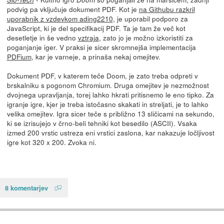
podvig pa vključuje dokument PDF. Kot je
na Githubu razkril
uporabnik z vzdevkom ading2210
, je uporabil podporo za
JavaScript, ki je del specifikacij PDF. Ta je tam že več kot
desetletje in še vedno
vztraja
, zato jo je možno izkoristiti za
poganjanje iger. V praksi je sicer skromnejša implementacija
PDFium
, kar je varneje, a prinaša nekaj omejitev.
Dokument PDF, v katerem teče Doom, je zato treba odpreti v
brskalniku s pogonom Chromium. Druga omejitev je nezmožnost
dvojnega upravljanja, torej lahko hkrati pritisnemo le eno tipko. Za
igranje igre, kjer je treba istočasno skakati in streljati, je to lahko
velika omejitev. Igra sicer teče s približno 13 sličicami na sekundo,
ki se izrisujejo v črno-beli tehniki kot besedilo (ASCII). Vsaka
izmed 200 vrstic ustreza eni vrstici zaslona, kar nakazuje ločljivost
igre kot 320 x 200. Zvoka ni.
8 komentarjev