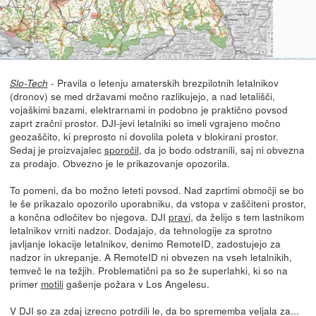
- Pravila o letenju amaterskih brezpilotnih letalnikov
Slo-Tech
(dronov) se med državami močno razlikujejo, a nad letališči,
vojaškimi bazami, elektrarnami in podobno je praktično povsod
zaprt zračni prostor. DJI-jevi letalniki so imeli vgrajeno močno
geozaščito, ki preprosto ni dovolila poleta v blokirani prostor.
Sedaj je proizvajalec
sporočil
, da jo bodo odstranili, saj ni obvezna
za prodajo. Obvezno je le prikazovanje opozorila.
To pomeni, da bo možno leteti povsod. Nad zaprtimi območji se bo
le še prikazalo opozorilo uporabniku, da vstopa v zaščiteni prostor,
a končna odločitev bo njegova. DJI
pravi
, da želijo s tem lastnikom
letalnikov vrniti nadzor. Dodajajo, da tehnologije za sprotno
javljanje lokacije letalnikov, denimo RemoteID, zadostujejo za
nadzor in ukrepanje. A RemoteID ni obvezen na vseh letalnikih,
temveč le na težjih. Problematični pa so že superlahki, ki so na
primer
motili
gašenje požara v Los Angelesu.
V DJI so za zdaj izrecno potrdili le, da bo sprememba veljala za...