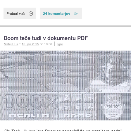
24 komentarjev
Preberi več
Doom teče tudi v dokumentu PDF
Matej Huš
::
15. jan 2025
ob 19:56
Igre
- Kultno igro
so poganjali že na marsičem, zadnji
Slo-Tech
Doom