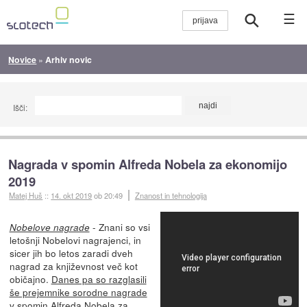
☰
Novice
»
Arhiv novic
Išči:
Nagrada v spomin Alfreda Nobela za ekonomijo
2019
Matej Huš
::
14. okt 2019
ob 20:49
Znanost in tehnologija
- Znani so vsi
Nobelove nagrade
letošnji Nobelovi nagrajenci, in
sicer jih bo letos zaradi dveh
nagrad za književnost več kot
običajno.
Danes pa so razglasili
še prejemnike sorodne nagrade
v spomin Alfreda Nobela za