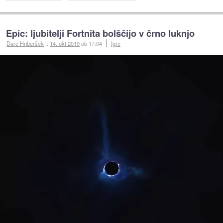
Epic: ljubitelji Fortnita bolščijo v črno luknjo
Dare Hriberšek
::
14. okt 2019
ob 17:04
Igre