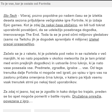
To je vse, kar je ostalo od Fortnita
- Včeraj, pozno popoldne po našem času se je iztekla
Slo-Tech
deseta sezona priljubljene večigralske igre Fortnite, ki jo izdaja
Epic games. Kot je zdaj
že nekaj časa običajno
, so bili tudi tokrat
uporabniki povabljeni, da se udeležijo posebnega dogodka,
imenovanega The End. Toda ta se je pred očmi milijonov gledalcev
(samo na Twitchu jih je dogodek spremljalo 4 milijone)
iztekel
precej presenetljivo
.
Začelo se je z raketo, ki je poletela pod nebo in se razletela v več
manjših, ki so nato popadale v okolico meteorita (ta je tam pristal
med enim prejšnjih dogodkov) in ustvarile črno luknjo, ki je nato
vase posesala vse. Predmete, zgradbe, igralce ... vse. Od tega
trenutka dalje Fortnita ni mogoče več igrati, po vpisu v igro vas na
zaslonu pričaka omenjena črna luknja, v katero pa kljub vsemu
vsak trenutek strmi po nekaj tisoč uporabnikov.
Za zdaj ni jasno, kaj se je zgodilo in kako dolgo bo trajalo, preden
se bo spet mogoče pomeriti v battle royalu.
Družabna omrežja,
povezana z igro,
...