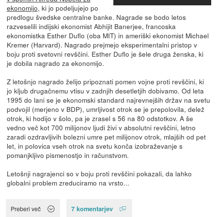
ekonomijo
, ki jo podeljujejo po
predlogu švedske centralne banke. Nagrade se bodo letos
razveselili indijski ekonomist Abhijit Banerjee, francoska
ekonomistka Esther Duflo (oba MIT) in ameriški ekonomist Michael
Kremer (Harvard). Nagrado prejmejo eksperimentalni pristop v
boju proti svetovni revščini. Esther Duflo je šele druga ženska, ki
je dobila nagrado za ekonomijo.
Z letošnjo nagrado želijo pripoznati pomen vojne proti revščini, ki
jo kljub drugačnemu vtisu v zadnjih desetletjih dobivamo. Od leta
1995 do lani se je ekonomski standard najrevnejših držav na svetu
podvojil (merjeno v BDP), umrljivost otrok se je prepolovila, delež
otrok, ki hodijo v šolo, pa je zrasel s 56 na 80 odstotkov. A še
vedno več kot 700 milijonov ljudi živi v absolutni revščini, letno
zaradi ozdravljivih bolezni umre pet milijonov otrok, mlajših od pet
let, in polovica vseh otrok na svetu konča izobraževanje s
pomanjkljivo pismenostjo in računstvom.
Letošnji nagrajenci so v boju proti revščini pokazali, da lahko
globalni problem zreduciramo na vrsto...
7 komentarjev
Preberi več