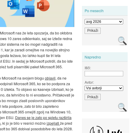
Po mesecih
 Microsoft nas že leta opozarja, da bo oktobra
ows 10 zares odklenkalo, saj se izteče redna
dor sistema ne bo mogel nadgraditi na
, kar je zaradi omejitve na novejšo strojno
osta težava, bo lahko kupil še tri leta
Napredno
 ESU. In sedaj je Microsoft potrdil, da bo iste
lež tudi pisarniški paket Microsoft 365.
Išči:
e Microsoft na svojem blogu
objavil
, da ne
Avtor:
odpirali Microsoft 365, ko se bo podpora za
 iztekla. To objavo so kasneje izbrisali, ko je
sno, da tehnično to ni enostavno. Pričakovati je
 bo mnogo zlasti poslovnih uporabnikov
ri leta podpore, zato bi bilo zapleteno
 Microsoft 365 omejiti zgolj na Windows 10,
ljen ESU.
Danes se je zato po spletu razširila
a
, ki jo je bilo v resnici možno
izpeljati
že pred
soft bo 365 dobival posodobitve do leta 2028.