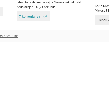
lahko še oddahnemo, saj je človeški rekord ostal
Kot je Mic
nedotaknjen - 15,71 sekunde.
Microsoft 3
7 komentarjev
Preberi 
SN 1581-0186