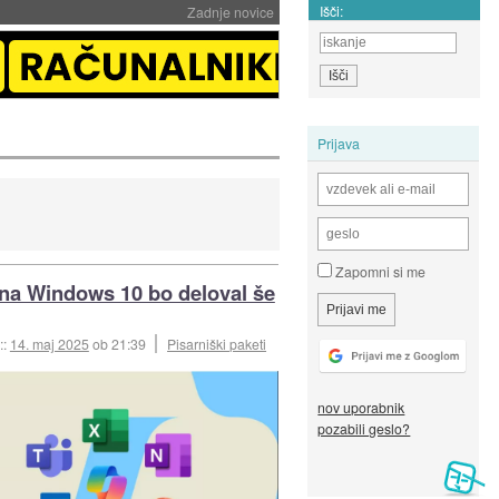
Išči:
Zadnje novice
Prijava
Zapomni si me
 na Windows 10 bo deloval še
::
14. maj 2025
ob 21:39
Pisarniški paketi
nov uporabnik
pozabili geslo?