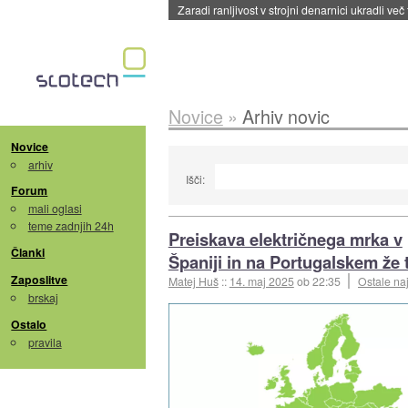
Zaradi ranljivost v strojni denarnici ukradli več
Novice
»
Arhiv novic
Novice
arhiv
Išči:
Forum
mali oglasi
teme zadnjih 24h
Preiskava električnega mrka v
Članki
Španiji in na Portugalskem že 
Zaposlitve
Matej Huš
::
14. maj 2025
ob 22:35
Ostale na
brskaj
Ostalo
pravila