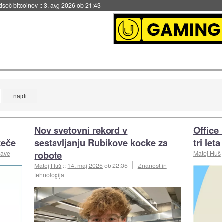
 tisoč bitcoinov
::
3. avg 2026 ob 21:43
Nov svetovni rekord v
Office
teče
sestavljanju Rubikove kocke za
tri leta
robote
jave
Matej Huš
Matej Huš
::
14. maj 2025
ob 22:35
Znanost in
tehnologija