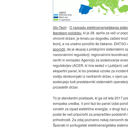
Slo-Tech
-
O razpadu elektroenergetskega sist
Iberskem polotoku
, ki je 28. aprila za več ur po
ohromil državi, je kmalu po dogodku začelo kroži
teorij, a na uradno poročilo še čakamo. ENTSO
sporočil
, da je skupaj s pristojnimi sistemskimi op
nacionalnimi regulatorji, regionalnimi koordinaci
centri in evropsko Agencijo za sodelovanje ener
regulatorjev (ACER, ki ima sedež v Ljubljani) ust
ekspertni panel, ki bo preiskal vzroke za inciden
vodijo strokovnjaki iz nevtralnih držav, v njem pa
sodelujejo tudi predstavniki sistemskih operaterj
prizadetih držav.
To je standardni postopek, ki ga od leta 2017 pr
evropska uredba. V prvi fazi bo panel izdal poroč
vzrokih za izpad električne energije, v drugi fazi
podal še več priporočil za preprečitev podobnih 
prihodnosti. Za zdaj poznamo nekaj osnovnih de
Španski in portugalski elektroenergetska sistema