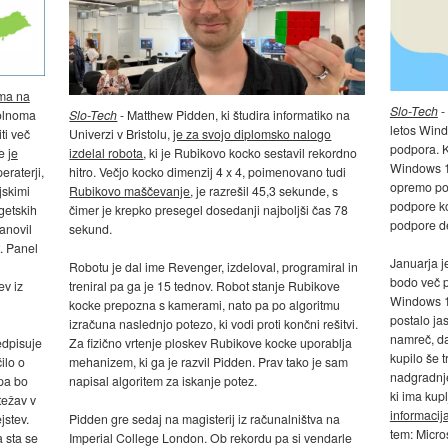
ema na
Slo-Tech
-
Slo-Tech
- Matthew Pidden, ki študira informatiko na
polnoma
letos Wind
Univerzi v Bristolu,
je za svojo diplomsko nalogo
ti več
podpora. K
izdelal robota
, ki je Rubikovo kocko sestavil rekordno
-e
je
Windows 11
hitro. Večjo kocko dimenzij 4 x 4, poimenovano tudi
eraterji,
opremo pog
Rubikovo maščevanje
, je razrešil 45,3 sekunde, s
jskimi
podpore kot
čimer je krepko presegel dosedanji najboljši čas 78
getskih
podpore de
sekund.
anovil
t. Panel
Januarja j
Robotu je dal ime Revenger, izdeloval, programiral in
bodo več p
treniral pa ga je 15 tednov. Robot stanje Rubikove
ev iz
Windows 10
kocke prepozna s kamerami, nato pa po algoritmu
postalo ja
izračuna naslednjo potezo, ki vodi proti končni rešitvi.
namreč, da
Za fizično vrtenje ploskev Rubikove kocke uporablja
edpisuje
kupilo še t
mehanizem, ki ga je razvil Pidden. Prav tako je sam
ilo o
nadgradnje
napisal algoritem za iskanje potez.
 pa bo
ki ima kup
težav v
informacij
Pidden gre sedaj na magisterij iz računalništva na
jstev.
tem: Micro
Imperial College London. Ob rekordu pa si vendarle
 sta se