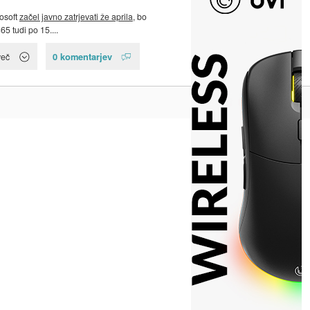
rosoft
začel javno zatrjevati že aprila
, bo
65 tudi po 15....
0 komentarjev
več
Na vrh ^