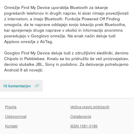
Omrežje Find My Device uporablja Bluetooth za iskanje
pogrešanih telefonov in drugih naprav, ki sicer nimajo povezljivosti
z internetom, a imajo Bluetooth. Funkcija Powered Off Finding
omogoča, da te naprave oddajajo svojo lokacijo prek Bluetootha,
kar sprejemejo druge naprave v okolici in informacijo anonimno
posredujejo v Googlovo omrežje. Na enak način deluje tudi
Applovo omrežje z AirTag.
Googlov Find My Device deluje tudi z združljivimi sledilniki, denimo
Chipolo in Pebblebee. Kmalu se bo pridružilo še več proizvajalcev,
denimo slušalke JBL, Sony in podobno. Za delovanje potrebujemo
Android 9 ali novejši.
15 komentarjev
Pravila
Večina pravic pridržanih
Odgovornost
Oglaševanje
Kontakt
ISSN 1581-0186