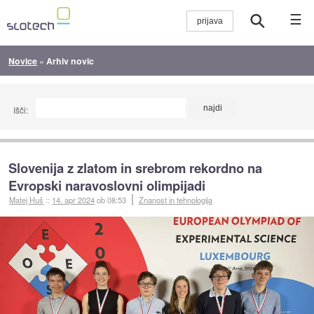
☰
Novice
»
Arhiv novic
Išči:
Slovenija z zlatom in srebrom rekordno na
Evropski naravoslovni olimpijadi
Matej Huš
::
14. apr 2024
ob 08:53
Znanost in tehnologija