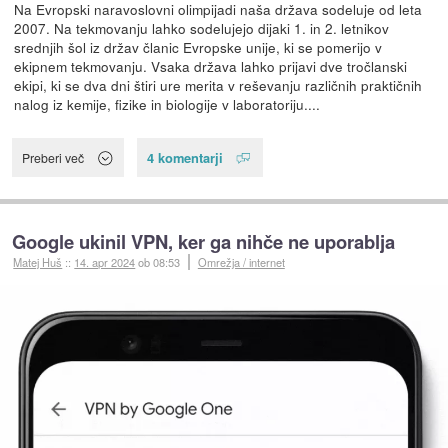
Na Evropski naravoslovni olimpijadi naša država sodeluje od leta
2007. Na tekmovanju lahko sodelujejo dijaki 1. in 2. letnikov
srednjih šol iz držav članic Evropske unije, ki se pomerijo v
ekipnem tekmovanju. Vsaka država lahko prijavi dve tročlanski
ekipi, ki se dva dni štiri ure merita v reševanju različnih praktičnih
nalog iz kemije, fizike in biologije v laboratoriju....
4 komentarji
Preberi več
Google ukinil VPN, ker ga nihče ne uporablja
Matej Huš
::
14. apr 2024
ob 08:53
Omrežja / internet