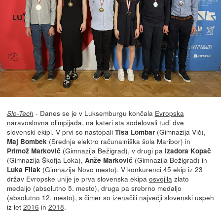
- Danes se je v Luksemburgu končala
Evropska
Slo-Tech
naravoslovna olimpijada
, na kateri sta sodelovali tudi dve
slovenski ekipi. V prvi so nastopali
(Gimnazija Vič),
Tisa Lombar
(Srednja elektro računalniška šola Maribor) in
Maj Bombek
(Gimnazija Bežigrad), v drugi pa
Primož Markovič
Izadora Kopač
(Gimnazija Škofja Loka),
(Gimnazija Bežigrad) in
Anže Markovič
(Gimnazija Novo mesto). V konkurenci 45 ekip iz 23
Luka Filak
držav Evropske unije je prva slovenska ekipa
osvojila
zlato
medaljo (absolutno 5. mesto), druga pa srebrno medaljo
(absolutno 12. mesto), s čimer so izenačili največji slovenski uspeh
iz let
2016
in
2018
.