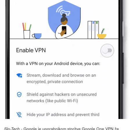
- Google je uporabnikom storitve Google One VPN že
Slo-Tech