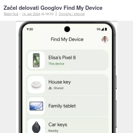
Začel delovati Googlov Find My Device
Matej Huš
::
14. apr 2024
ob 08:53
Omrežja / internet