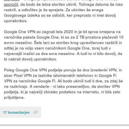
sporočil
, da bodo še letos storitev ukinili. Točnega datuma še niso
razkrili, a odločitev je že sprejeta. Za ukinitev še enega
Googlovega izdelka so se odločili, ker preprosto ni imel dovolj
uporabnikov.
Google One VPN so zagnali leta 2020 in je bil sprva omejena na
naročnike paketa Google One, ki so za 2 TB prostora plačevali 10
evrov mesečno. Šele lani so storitev krog upravičencev razširili in
odtlej je na voljo vsem naročnikom Google One, torej tudi v
najcenejši inačici za dva evra mesečno. A tudi to ni bilo dovolj, da
bi nabrali dovolj uporabnikov.
Poleg Google One VPN podjetje ponuja še dva izvedenki VPN, in
sicer Pixel VPN za lastnike istoimenskih telefonov in Google Fi
VPN za naročnike Google Fi. Ali bodo ukinili tudi ti dve, za zdaj še
ne razkrivajo. A vendarle - ni tako presenetljivo, da storitev VPN
podjetja, ki je največji zbiralec podatkov na internetu, ni bila zelo
priljubljena.
17 komentarjev