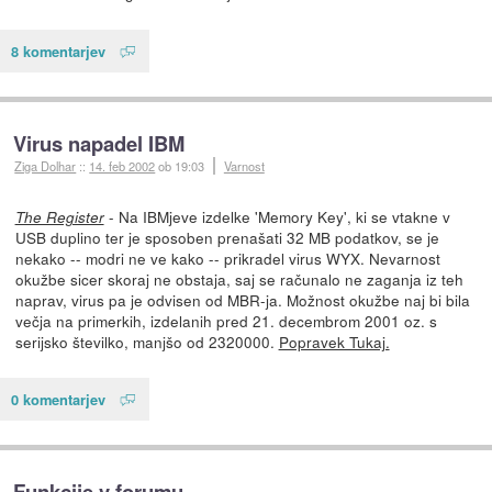
8 komentarjev
Virus napadel IBM
Ziga Dolhar
::
14. feb 2002
ob 19:03
Varnost
- Na IBMjeve izdelke 'Memory Key', ki se vtakne v
The Register
USB duplino ter je sposoben prenašati 32 MB podatkov, se je
nekako -- modri ne ve kako -- prikradel virus WYX. Nevarnost
okužbe sicer skoraj ne obstaja, saj se računalo ne zaganja iz teh
naprav, virus pa je odvisen od MBR-ja. Možnost okužbe naj bi bila
večja na primerkih, izdelanih pred 21. decembrom 2001 oz. s
serijsko številko, manjšo od 2320000.
Popravek Tukaj.
0 komentarjev
Funkcije v forumu