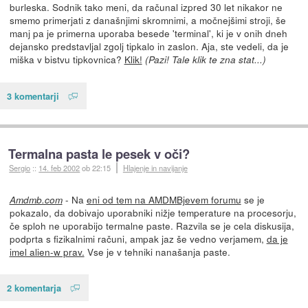
burleska. Sodnik tako meni, da računal izpred 30 let nikakor ne
smemo primerjati z današnjimi skromnimi, a močnejšimi stroji, še
manj pa je primerna uporaba besede 'terminal', ki je v onih dneh
dejansko predstavljal zgolj tipkalo in zaslon. Aja, ste vedeli, da je
miška v bistvu tipkovnica?
Klik!
(Pazi! Tale klik te zna stat...)
3 komentarji
Termalna pasta le pesek v oči?
Sergio
::
14. feb 2002
ob 22:15
Hlajenje in navijanje
- Na
eni od tem na AMDMBjevem forumu
se je
Amdmb.com
pokazalo, da dobivajo uporabniki nižje temperature na procesorju,
če sploh ne uporabijo termalne paste. Razvila se je cela diskusija,
podprta s fizikalnimi računi, ampak jaz še vedno verjamem,
da je
imel alien-w prav.
Vse je v tehniki nanašanja paste.
2 komentarja