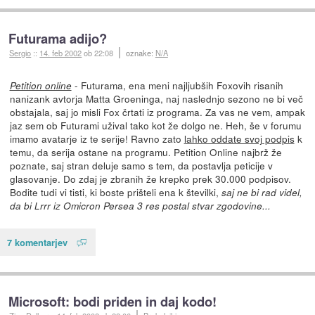
Futurama adijo?
Sergio
::
14. feb 2002
ob 22:08
oznake:
N/A
- Futurama, ena meni najljubših Foxovih risanih
Petition online
nanizank avtorja Matta Groeninga, naj naslednjo sezono ne bi več
obstajala, saj jo misli Fox črtati iz programa. Za vas ne vem, ampak
jaz sem ob Futurami užival tako kot že dolgo ne. Heh, še v forumu
imamo avatarje iz te serije! Ravno zato
lahko oddate svoj podpis
k
temu, da serija ostane na programu. Petition Online najbrž že
poznate, saj stran deluje samo s tem, da postavlja peticije v
glasovanje. Do zdaj je zbranih že krepko prek 30.000 podpisov.
Bodite tudi vi tisti, ki boste prišteli ena k številki,
saj ne bi rad videl,
da bi Lrrr iz Omicron Persea 3 res postal stvar zgodovine...
7 komentarjev
Microsoft: bodi priden in daj kodo!