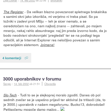
Ziga Dolhar
::
14. feb 2002
ob 22:06
Brskalniki
- Da velikan blazno povezanost spletnega brskalnika
The Register
s samimi okni jako izkorišča, mi verjetno ni treba pisat. So pa
tožniki v zadevi proti MSju -- teh je sicer nemalo, a se
osredotočam na ono, nam najbolj znano -- zahtevali, po mojem
mnenju, nekaj rahlo absurdnega: naj jim preda izvorno kodo, da jo
bodo neodvisni strokovnjaki 'pregledali' ter se na podlagi tega
odločili, ali je Internet Explorer res neločljivo povezan s samim
operacijskim sistemom.
Jojmene!
4 komentarji
3000 uporabnikov v forumu
Sergio
::
14. feb 2002
ob 21:51
Obvestila
- Tudi to se je slejkoprej moralo zgoditi. Danes ob pol
Slo-Tech
sedmih zvečer se je uspešno prijavil ter aktiviral že tritisoči (da, to
je 3000.) uporabnik v našem megaforumu. Bucko13, dobrodošel!
Pettisočemu mogoče damo majico...