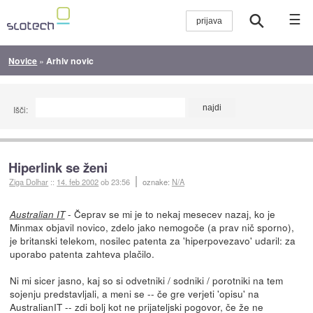
☰
Novice
»
Arhiv novic
Išči:
Hiperlink se ženi
Ziga Dolhar
::
14. feb 2002
ob 23:56
oznake:
N/A
- Čeprav se mi je to nekaj mesecev nazaj, ko je
Australian IT
Minmax objavil novico, zdelo jako nemogoče (a prav nič sporno),
je britanski telekom, nosilec patenta za 'hiperpovezavo' udaril: za
uporabo patenta zahteva plačilo.
Ni mi sicer jasno, kaj so si odvetniki / sodniki / porotniki na tem
sojenju predstavljali, a meni se -- če gre verjeti 'opisu' na
AustralianIT -- zdi bolj kot ne prijateljski pogovor, če že ne