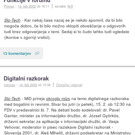
Primoz
::
14. feb 2002
ob 16:11
oznake:
N/A
- Kar nekaj časa nazaj se je nekdo spomnil, da bi bilo
Slo-Tech
mogoče dobro, če bi bilo možno vklopiti obveščanje o odgovorih
tudi brez odgovarjanja v temi. Sedaj si to čudo lahko tudi ogledate
(ikonice v zgornji vrstici).
13 komentarjev
Digitalni razkorak
minmax
::
14. feb 2002
ob 15:36
Omrežja / internet
- MiD prireja
okroglo mizo
na temo digitalnega razkoraka
Slo-Tech
med bogatimi in revnimi. Stvar bo jutri (v petek), 15. 2. ob 12:30 na
FDV v predavalnici št. 7. Na debati bodo sodelovali: dr. Pavel
Gantar, minister za informacijsko družbo, dr. József Györkös,
državni sekretar za aplikacije v informacijski družbi, dr. Vasja
Vehovar, moderator in pisec raziskave Digitalni razkorak -
Slovenija 2001, dr. Aleš Mihelič, državni podsekretar na Ministrstvu