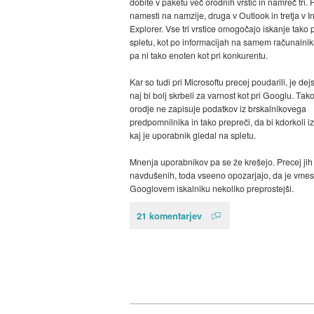
dobite v paketu več orodnih vrstic in namreč tri. 
namesti na namzije, druga v Outlook in tretja v I
Explorer. Vse tri vrstice omogočajo iskanje tako 
spletu, kot po informacijah na samem računalniku
pa ni tako enoten kot pri konkurentu.
Kar so tudi pri Microsoftu precej poudarili, je dej
naj bi bolj skrbeli za varnost kot pri Googlu. Tako
orodje ne zapisuje podatkov iz brskalnikovega
predpomnilnika in tako prepreči, da bi kdorkoli i
kaj je uporabnik gledal na spletu.
Mnenja uporabnikov pa se že krešejo. Precej jih 
navdušenih, toda vseeno opozarjajo, da je vmesn
Googlovem iskalniku nekoliko preprostejši.
21 komentarjev