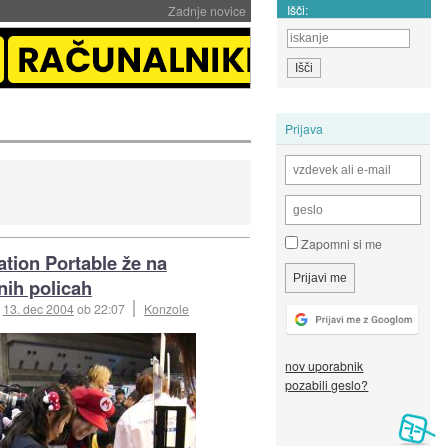
Išči:
Zadnje novice
Prijava
Zapomni si me
ation Portable že na
nih policah
:
13. dec 2004
ob 22:07
Konzole
nov uporabnik
pozabili geslo?