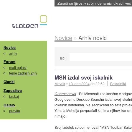
Zaradi ranljivost v strojni denarnici ukradli več
Novice
»
Arhiv novic
Novice
arhiv
Išči:
Forum
mali oglasi
teme zadnjih 24h
MSN izdal svoj iskalnik
Članki
Mavrik
::
13. dec 2004
ob 22:52
Brskalniki
Zaposlitve
Gnome news
- Pri Microsoftu so končno v odgov
brskaj
Googlovemu Desktop Searchu
izdali svoj iskaln
Ostalo
lokalnih datotekah. Na
TechWebu
so šefa projek
Yosufa Mehdija povprašali kaj ima njihov, kar dr
pravila
nimajo.
Svoj izdelek so poimenovali "MSN Toolbar Suite"