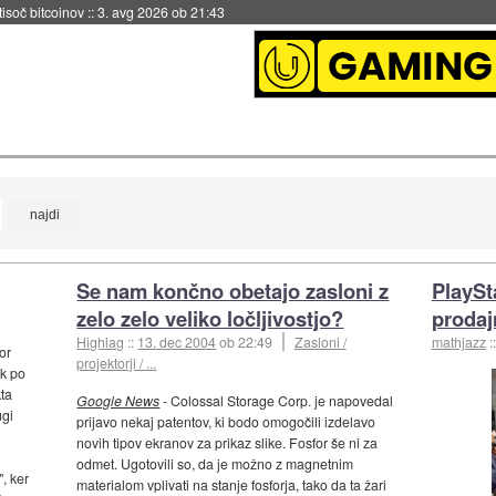
 tisoč bitcoinov
::
3. avg 2026 ob 21:43
Se nam končno obetajo zasloni z
PlaySt
zelo zelo veliko ločljivostjo?
prodaj
Highlag
::
13. dec 2004
ob 22:49
Zasloni /
mathjazz
:
or
projektorji / ...
ik po
ta
Google News
- Colossal Storage Corp. je napovedal
ugi
prijavo nekaj patentov, ki bodo omogočili izdelavo
novih tipov ekranov za prikaz slike. Fosfor še ni za
odmet. Ugotovili so, da je možno z magnetnim
, ker
materialom vplivati na stanje fosforja, tako da ta žari