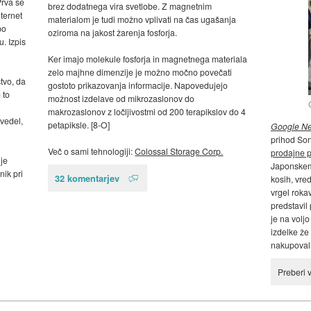
Prva se
brez dodatnega vira svetlobe. Z magnetnim
nternet
materialom je tudi možno vplivati na čas ugašanja
po
oziroma na jakost žarenja fosforja.
. Izpis
Ker imajo molekule fosforja in magnetnega materiala
zelo majhne dimenzije je možno močno povečati
stvo, da
gostoto prikazovanja informacije. Napovedujejo
 to
možnost izdelave od mikrozaslonov do
makrozaslonov z ločljivostmi od 200 terapikslov do 4
zvedel,
petapiksle. [8-O]
Google N
prihod So
Več o sami tehnologiji:
Colossal Storage Corp.
prodajne p
je
Japonskem 
ik pri
32 komentarjev
kosih, vre
vrgel roka
predstavil
je na volj
izdelke že
nakupovaln
Preberi 