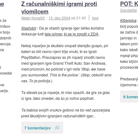
ne
Z računalniškimi igrami proti
POT: K
vlomilcem
Gandalfar
Matej Kovačič
::
13. dec 2004
ob 21:45
Igre
e že
Kiberpipa
lnikov
bolj popula
Slashdot
- Da je včasih igranje iger lahko koristno
 v boju
se začne d
dokazuje tudi
tale primer, ki se je zgodil v ZDA
.
odobnih
jamrajo in 
imenuje,
takem prim
Nekaj roparjev je skušalo oropati starejšo gospo, pri
nca
kako iskat
kateri so bili ravno njeni trije vnuki, ki so igrali
mysql-php/
PlayStation. Pravzaprav so jih roparji zmotili ravno
kako bljiž
med igranjem igre Grand Theft Auto: San Andreas,
z
procesorsk
med prizorom, ko policist v igri reče '
Stop, we have
povedal
you surrounded. This is the police.
’ (
Stop, obkolili smo
Predavanje
vas. To je policija.
)
ove
izjemoma o
uarja.
Ta stavek pa je roparje, ki niso opazili, da gre za glas
9 komen
iz igre, tako zmedel, da so jo ročno popihali.
Ta babica svojih vnukov gotovo ne bo več opozarjala
pred škodljivim igranjem računalniških iger...
7 komentarjev