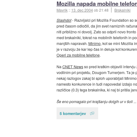
Mozilla napada mobilne telefo
Mavrik
::
13. dec 2004
ob 21:48
Brskalniki
Slashdot
- Razvijalci pri Mozilla Foundation so s
pred časom odločili, da jim svet namiznih računa
niti približno ni dovolj. Zato so odprli novo fronto
med brskalniki, tokrat na mobilnih telefonih in p
manjših napravah.
Minimo
, kot se mini Mozilla 
je v razvoju že kar lep čas in deluje kot konkure
Operi za mobilne telefone
.
Na
CNET News
so pred kratkim objavili intervju 
vodilnim pri projektu, Dougom Turnerjem. Ta je 
nekaj razlogov zakaj bi sploh uporabljali Minimo
namesto konkurence in tudi napovedal izdajo n
različice (0.3) tega brskalnika, ki naj bi prišla jan
Še eno pomagalo pri krajšanju dolgih ur v šoli ...
5 komentarjev