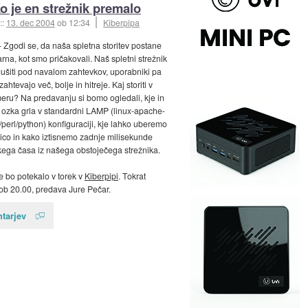
o je en strežnik premalo
::
13. dec 2004
ob 12:34
Kiberpipa
- Zgodi se, da naša spletna storitev postane
rna, kot smo pričakovali. Naš spletni strežnik
ušiti pod navalom zahtevkov, uporabniki pa
zahtevajo več, bolje in hitreje. Kaj storiti v
eru? Na predavanju si bomo ogledali, kje in
i ozka grla v standardni LAMP (linux-apache-
perl/python) konfiguraciji, kje lahko uberemo
nico in kako iztisnemo zadnje milisekunde
ega časa iz našega obstoječega strežnika.
 bo potekalo v torek v
Kiberpipi
. Tokrat
b 20.00, predava Jure Pečar.
tarjev