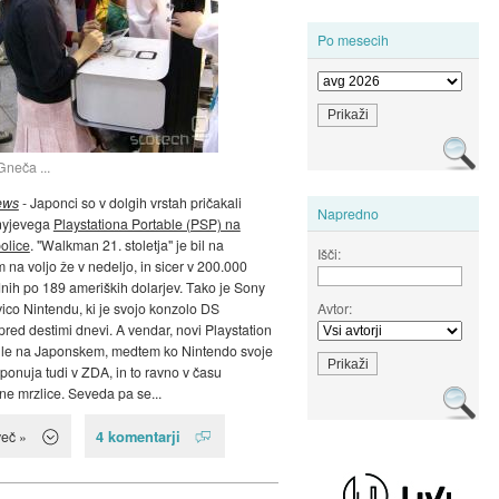
Po mesecih
Gneča ...
ews
- Japonci so v dolgih vrstah pričakali
Napredno
nyjevega
Playstationa Portable (PSP) na
olice
. "Walkman 21. stoletja" je bil na
Išči:
na voljo že v nedeljo, in sicer v 200.000
dnih po 189 ameriških dolarjev. Tako je Sony
Avtor:
vico Nintendu, ki je svojo konzolo DS
 pred destimi dnevi. A vendar, novi Playstation
o le na Japonskem, medtem ko Nintendo svoje
 ponuja tudi v ZDA, in to ravno v času
e mrzlice. Seveda pa se...
4 komentarji
več »