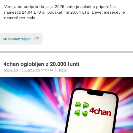
Verzija bo podprta do julija 2026, zato je splošno priporočilo
namestiti 24.04 LTS ali počakati na 26.04 LTS. Devet mesecev je
namreč res malo.
58 komentarjev
4chan oglobljen z 20.000 funti
Matej Huš
::
13. okt 2025
ob 23:14
Tožbe