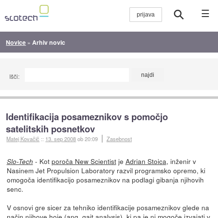
☰
Novice
»
Arhiv novic
Išči:
Identifikacija posameznikov s pomočjo
satelitskih posnetkov
Matej Kovačič
::
13. sep 2008
ob 20:09
Zasebnost
- Kot
poroča New Scientist
je
Adrian Stoica
, inženir v
Slo-Tech
Nasinem Jet Propulsion Laboratory razvil programsko opremo, ki
omogoča identifikacijo posameznikov na podlagi gibanja njihovih
senc.
V osnovi gre sicer za tehniko identifikacije posameznikov glede na
način njihove hoje (ang.
gait analysis
), ki pa je ni mogoče izvajati v