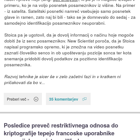
primeru, ko je na voljo posnetek posameznikov iz višine. Na primer
- iz satelita. Satelitski posnetki namreč vsebujejo samo posnetek
glave in ramen, zato naj bi bili - tako se je domnevalo do sedaj - za
samodejno identifikacijo posameznikov neuporabni.
Stoica pa je ugotovil, da je dovolj informacij o načinu hoje mogoče
dobiti že iz senc posameznikov. New Scientist poroča, da je Stoica
napisal programsko opremo, ki je zmožna na video posnetku
zaznati človeško senco in ob upoštevanju pozicije sonca ter kota
snemanja pridobiti dovolj podatkov za pozitivno identifikacijo
posameznika.
Razvoj tehnike je sicer še v zelo začetni fazi in v kratkem ni
pričakovati da bo v...
35 komentarjev
Preberi več »
Posledice preveč restriktivnega odnosa do
kriptografije tepejo francoske uporabnike