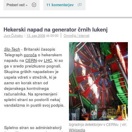
11 komentarjev
Preberi več »
Hekerski napad na generator črnih lukenj
Jure Čuhalev
::
13. sep 2008
ob 00:00
Omrežja / internet
- Britanski časopis
Slo-Tech
Telegraph
poroča
o hekerskem
napadu na
CERN
-ov
LHC
, ki so
ga v sredo preizkusno pognali.
Skupina grških napadalcev je
uspela vdreti v strežnik, ki je
en korak stran od
samo
dejanskega kontrolnega
računalnika. Na spremenjeni
spletni strani so postorili nekaj
vandalizma in pustili svoj podpis.
Izgradnja detektorjev v CERNu
vir:
Spletno stran so administratorji
Wikipedia