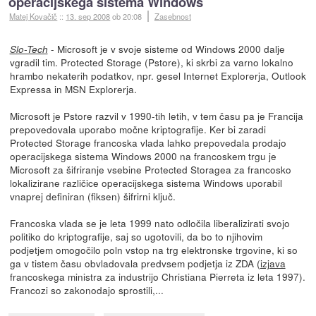
operacijskega sistema Windows
Matej Kovačič
::
13. sep 2008
ob 20:08
Zasebnost
- Microsoft je v svoje sisteme od Windows 2000 dalje
Slo-Tech
vgradil tim. Protected Storage (Pstore), ki skrbi za varno lokalno
hrambo nekaterih podatkov, npr. gesel Internet Explorerja, Outlook
Expressa in MSN Explorerja.
Microsoft je Pstore razvil v 1990-tih letih, v tem času pa je Francija
prepovedovala uporabo močne kriptografije. Ker bi zaradi
Protected Storage francoska vlada lahko prepovedala prodajo
operacijskega sistema Windows 2000 na francoskem trgu je
Microsoft za šifriranje vsebine Protected Storagea za francosko
lokalizirane različice operacijskega sistema Windows uporabil
vnaprej definiran (fiksen) šifrirni ključ.
Francoska vlada se je leta 1999 nato odločila liberalizirati svojo
politiko do kriptografije, saj so ugotovili, da bo to njihovim
podjetjem omogočilo poln vstop na trg elektronske trgovine, ki so
ga v tistem času obvladovala predvsem podjetja iz ZDA (
izjava
francoskega ministra za industrijo Christiana Pierreta iz leta 1997).
Francozi so zakonodajo sprostili,...