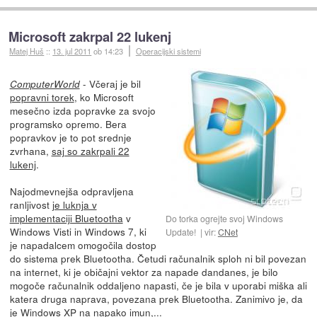
Microsoft zakrpal 22 lukenj
Matej Huš
::
13. jul 2011
ob 14:23
Operacijski sistemi
- Včeraj je bil
ComputerWorld
popravni torek
, ko Microsoft
mesečno izda popravke za svojo
programsko opremo. Bera
popravkov je to pot srednje
zvrhana,
saj so zakrpali 22
lukenj
.
Najodmevnejša odpravljena
ranljivost
je luknja v
implementaciji Bluetootha
v
Do torka ogrejte svoj Windows
Windows Visti in Windows 7, ki
Update!
vir:
CNet
je napadalcem omogočila dostop
do sistema prek Bluetootha. Četudi računalnik sploh ni bil povezan
na internet, ki je običajni vektor za napade dandanes, je bilo
mogoče računalnik oddaljeno napasti, če je bila v uporabi miška ali
katera druga naprava, povezana prek Bluetootha. Zanimivo je, da
je Windows XP na napako imun,...