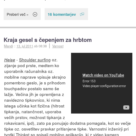
16 komentarjev
Preberi več »
Kraja gesel s čepenjem za hrbtom
Mandi
::
13. jul 2011
ob 08:38
Varnost
-
Shoulder surfing
oz.
Heise
zijanje pod prste, medtem ko
uporabnik računalnika oz.
mobilne naprave vpisuje skrajno
pomembno geslo, je s prihodom
touchpadov postalo samo še
lažje. Večina jih je opremljena z
navidezno tipkovnico, ki nima
istega učinka kot fizična (hitrost
tipkanja, natančnost, uporaba
večih prstov, možnost tipkanja z
rokavicami, ipd), zato pa ponujajo dodatna pomagala, kot so večje
tipke oz. osvetlitev pravkar pritisnjene tipke. Varnostni inženirji pri
tvrdki
Thinkst
so spisali mobilno aplikacijo, ki z video kamero