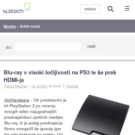
☰
Novice
»
Arhiv novic
Išči:
Blu-ray v visoki ločljivosti na PS3 le še prek
HDMI-ja
Primož Resman
::
13. jul 2011
ob 23:54
Konzole
- Ob predstavitvi je
HotHardware
bil PlayStation 3 po mnenju
mnogih eden najugodnejših
predvajalnikov optičnih medijev
Blu-ray, ki je poleg predvajanja
filmov omogočil še igranje iger
ter celo brskanje po spletu. Od