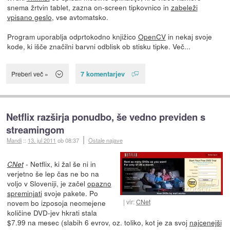
snema žrtvin tablet, zazna on-screen tipkovnico in
zabeleži
vpisano geslo
, vse avtomatsko.
Program uporablja odprtokodno knjižico
OpenCV
in nekaj svoje
kode, ki išče značilni barvni odblisk ob stisku tipke. Več...
7 komentarjev
Preberi več »
Netflix razširja ponudbo, še vedno previden s
streamingom
Mandi
::
13. jul 2011
ob 08:37
Ostale najave
- Netflix, ki žal še ni in
CNet
verjetno še lep čas ne bo na
voljo v Sloveniji, je začel
opazno
spreminjati
svoje pakete. Po
vir:
CNet
novem bo izposoja neomejene
količine DVD-jev hkrati stala
$7.99 na mesec (slabih 6 evrov, oz. toliko, kot je za svoj
najcenejši