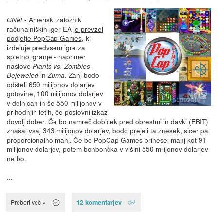
- Ameriški založnik
CNet
računalniških iger EA
je prevzel
podjetje PopCap Games
, ki
izdeluje predvsem igre za
spletno igranje - naprimer
naslove
,
Plants vs. Zombies
in
. Zanj bodo
Bejeweled
Zuma
odšteli 650 milijonov dolarjev
gotovine, 100 milijonov dolarjev
v delnicah in še 550 milijonov v
prihodnjih letih, če poslovni izkaz
dovolj dober. Če bo namreč dobiček pred obrestmi in davki (EBIT)
znašal vsaj 343 milijonov dolarjev, bodo prejeli ta znesek, sicer pa
proporcionalno manj. Če bo PopCap Games prinesel manj kot 91
milijonov dolarjev, potem bonbončka v višini 550 milijonov dolarjev
ne bo.
...
12 komentarjev
Preberi več »