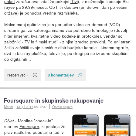
paket
zaračunaval zdaj že pokojni
iTivi
), z možnostjo izposoje Blu-
rayev pa $9.99/mesec. Ob hitri dostavi (en delovni dan po večini
države) je ponudba vredna razmisleka.
Malce manj optimizma je s ponudbo video-on-demand (VOD)
streaminga, za katerega imamo vse potrebne tehnologije (dovolj
hiter internet, kvalitetne
video kodeke
in
protokole
), vendar so
založniki - TV in filmski studii - z njim izredno previdni. Po eni strani
želijo zaščititi svoje klasične distribucijske kanale - kinematografe,
dvd in blu-ray ploščke, televizijo, po drugi pa so izredno skeptični
do digitalnih...
8 komentarjev
Preberi več »
Foursquare in skupinsko nakupovanje
Mandi
::
13. jul 2011
ob 08:37
Ostale najave
- Mobilna "check-in"
CNet
storitev
Foursqure
, ki postaja že
prav nadležno popularna tudi v