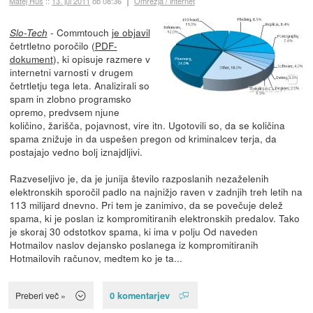
Matej Huš
::
13. jul 2011
ob 08:36
Omrežja / internet
- Commtouch
je objavil
Slo-Tech
četrtletno poročilo (
PDF-
dokument
), ki opisuje razmere v
internetni varnosti v drugem
četrtletju tega leta. Analizirali so
spam in zlobno programsko
opremo, predvsem njune
količino, žarišča, pojavnost, vire itn. Ugotovili so, da se količina
spama znižuje in da uspešen pregon od kriminalcev terja, da
postajajo vedno bolj iznajdljivi.
Razveseljivo je, da je junija število razposlanih nezaželenih
elektronskih sporočil padlo na najnižjo raven v zadnjih treh letih na
113 milijard dnevno. Pri tem je zanimivo, da se povečuje delež
spama, ki je poslan iz kompromitiranih elektronskih predalov. Tako
je skoraj 30 odstotkov spama, ki ima v polju Od naveden
Hotmailov naslov dejansko poslanega iz kompromitiranih
Hotmailovih računov, medtem ko je ta...
0 komentarjev
Preberi več »