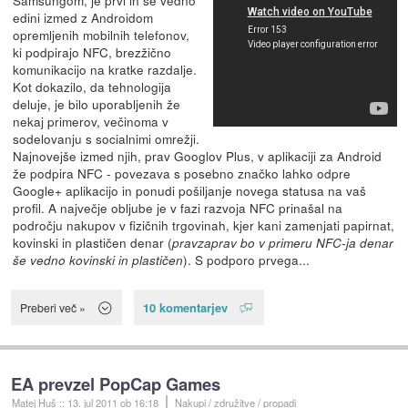
edini izmed z Androidom
opremljenih mobilnih telefonov,
ki podpirajo NFC, brezžično
komunikacijo na kratke razdalje.
Kot dokazilo, da tehnologija
deluje, je bilo uporabljenih že
nekaj primerov, večinoma v
sodelovanju s socialnimi omrežji.
Najnovejše izmed njih, prav Googlov Plus, v aplikaciji za Android
že podpira NFC - povezava s posebno značko lahko odpre
Google+ aplikacijo in ponudi pošiljanje novega statusa na vaš
profil. A največje obljube je v fazi razvoja NFC prinašal na
področju nakupov v fizičnih trgovinah, kjer kani zamenjati papirnat,
kovinski in plastičen denar (
pravzaprav bo v primeru NFC-ja denar
). S podporo prvega...
še vedno kovinski in plastičen
10 komentarjev
Preberi več »
EA prevzel PopCap Games
Matej Huš
::
13. jul 2011
ob 16:18
Nakupi / združitve / propadi