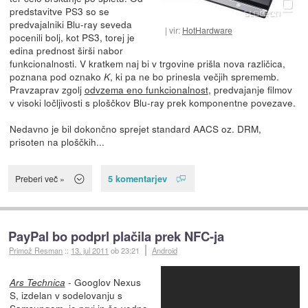
predstavitve PS3 so se
predvajalniki Blu-ray seveda
vir:
HotHardware
pocenili bolj, kot PS3, torej je
edina prednost širši nabor
funkcionalnosti. V kratkem naj bi v trgovine prišla nova različica,
poznana pod oznako
, ki pa ne bo prinesla večjih sprememb.
K
Pravzaprav zgolj
odvzema eno funkcionalnost
, predvajanje filmov
v visoki ločljivosti s ploščkov Blu-ray prek komponentne povezave.
Nedavno je bil dokončno sprejet standard AACS oz. DRM,
prisoten na ploščkih...
5 komentarjev
Preberi več »
PayPal bo podprl plačila prek NFC-ja
Primož Resman
::
13. jul 2011
ob 23:21
Android
- Googlov Nexus
Ars Technica
S, izdelan v sodelovanju s
Samsungom, je prvi in še vedno