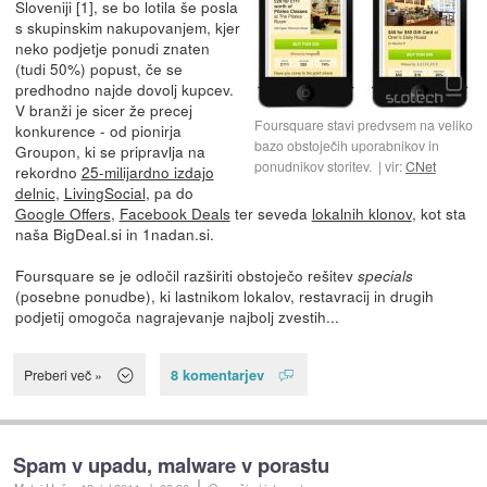
Sloveniji [1], se bo lotila še posla
s skupinskim nakupovanjem, kjer
neko podjetje ponudi znaten
(tudi 50%) popust, če se
predhodno najde dovolj kupcev.
V branži je sicer že precej
Foursquare stavi predvsem na veliko
konkurence - od pionirja
bazo obstoječih uporabnikov in
Groupon, ki se pripravlja na
ponudnikov storitev.
vir:
CNet
rekordno
25-milijardno izdajo
delnic
,
LivingSocial
, pa do
Google Offers
,
Facebook Deals
ter seveda
lokalnih klonov
, kot sta
naša BigDeal.si in 1nadan.si.
Foursquare se je odločil razširiti obstoječo rešitev
specials
(posebne ponudbe), ki lastnikom lokalov, restavracij in drugih
podjetij omogoča nagrajevanje najbolj zvestih...
8 komentarjev
Preberi več »
Spam v upadu, malware v porastu