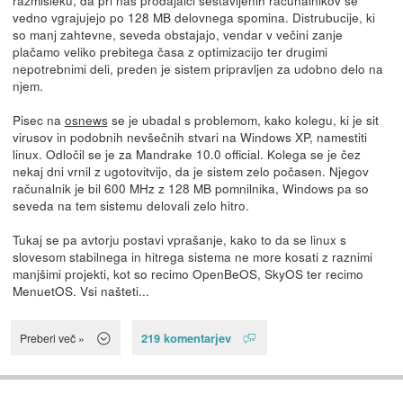
vedno vgrajujejo po 128 MB delovnega spomina. Distrubucije, ki
so manj zahtevne, seveda obstajajo, vendar v večini zanje
plačamo veliko prebitega časa z optimizacijo ter drugimi
nepotrebnimi deli, preden je sistem pripravljen za udobno delo na
njem.
Pisec na
osnews
se je ubadal s problemom, kako kolegu, ki je sit
virusov in podobnih nevšečnih stvari na Windows XP, namestiti
linux. Odločil se je za Mandrake 10.0 official. Kolega se je čez
nekaj dni vrnil z ugotovitvijo, da je sistem zelo počasen. Njegov
računalnik je bil 600 MHz z 128 MB pomnilnika, Windows pa so
seveda na tem sistemu delovali zelo hitro.
Tukaj se pa avtorju postavi vprašanje, kako to da se linux s
slovesom stabilnega in hitrega sistema ne more kosati z raznimi
manjšimi projekti, kot so recimo OpenBeOS, SkyOS ter recimo
MenuetOS. Vsi našteti...
219 komentarjev
Preberi več »