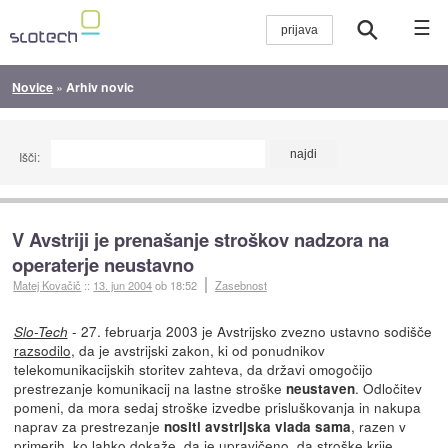
☰
Novice
»
Arhiv novic
Išči:
V Avstriji je prenašanje stroškov nadzora na
operaterje neustavno
Matej Kovačič
::
13. jun 2004
ob 18:52
Zasebnost
- 27. februarja 2003 je Avstrijsko zvezno ustavno sodišče
Slo-Tech
razsodilo
, da je avstrijski zakon, ki od ponudnikov
telekomunikacijskih storitev zahteva, da državi omogočijo
prestrezanje komunikacij na lastne stroške
. Odločitev
neustaven
pomeni, da mora sedaj stroške izvedbe prisluškovanja in nakupa
naprav za prestrezanje
, razen v
nositi avstrijska vlada sama
primerih, ko lahko dokaže, da je upravičeno, da stroške krije