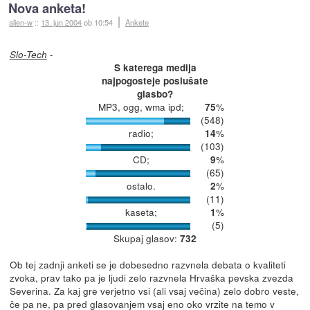
Nova anketa!
alien-w
::
13. jun 2004
ob 10:54
Ankete
-
Slo-Tech
S katerega medija
najpogosteje poslušate
glasbo?
MP3, ogg, wma ipd;
%
75
(548)
radio;
%
14
(103)
CD;
%
9
(65)
ostalo.
%
2
(11)
kaseta;
%
1
(5)
Skupaj glasov:
732
Ob tej zadnji anketi se je dobesedno razvnela debata o kvaliteti
zvoka, prav tako pa je ljudi zelo razvnela Hrvaška pevska zvezda
Severina. Za kaj gre verjetno vsi (ali vsaj večina) zelo dobro veste,
če pa ne, pa pred glasovanjem vsaj eno oko vrzite na temo v