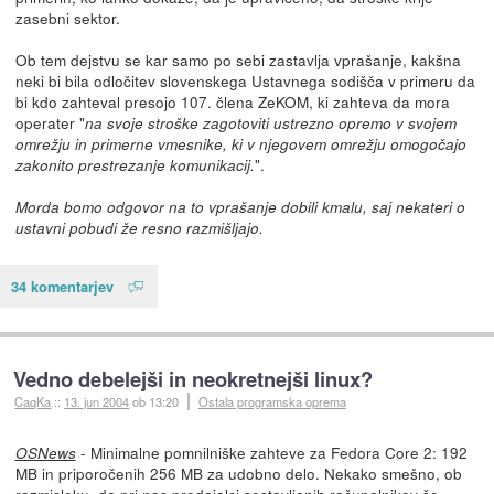
zasebni sektor.
Ob tem dejstvu se kar samo po sebi zastavlja vprašanje, kakšna
neki bi bila odločitev slovenskega Ustavnega sodišča v primeru da
bi kdo zahteval presojo 107. člena ZeKOM, ki zahteva da mora
operater "
na svoje stroške zagotoviti ustrezno opremo v svojem
omrežju in primerne vmesnike, ki v njegovem omrežju omogočajo
".
zakonito prestrezanje komunikacij.
Morda bomo odgovor na to vprašanje dobili kmalu, saj nekateri o
ustavni pobudi že resno razmišljajo.
34 komentarjev
Vedno debelejši in neokretnejši linux?
CaqKa
::
13. jun 2004
ob 13:20
Ostala programska oprema
- Minimalne pomnilniške zahteve za Fedora Core 2: 192
OSNews
MB in priporočenih 256 MB za udobno delo. Nekako smešno, ob
razmisleku, da pri nas prodajalci sestavljenih računalnikov še