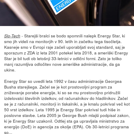
- Starejši bralci se bodo spomnili nalepk Energy Star, ki
Slo-Tech
smo jih videli na monitorjih v 90. letih in začetku tega tisočletja.
Kasneje smo v Evropi raje začeli uporabljati svoj standard, saj je
sporazum z ZDA iz leta 2001 potekel leta 2018, a ameriški Energy
Star je bil tudi ob letošnji 33-letnici v odlični formi. Zato je toliko
manj razumljiva odločitev nove ameriške administracije, da ga
ukine.
Energy Star so uvedli leta 1992 v času administracije Georgea
Busha starejšega. Začel se je kot prostovoljni program za
zniževanje porabe energije, ki so se mu prostovoljno pridružili
izdelovalci številnih izdelkov, od računalnikov do hladilnikov. Začel
se je z računalniki, monitorji in tiskalniki, a je kmalu pokrival več kot
50 vrst izdelkov. Leta 1995 je Energy Star pokrival tudi hiše in
poslovne stavbe. Leta 2005 je George Bush mlajši podpisal zakon,
ki je Energy Star uzakonil. Odtlej sta ga upravljala ministrstvo za
energijo (DoE) in agencija za okolje (EPA). Ob 30-letnici programa
so...