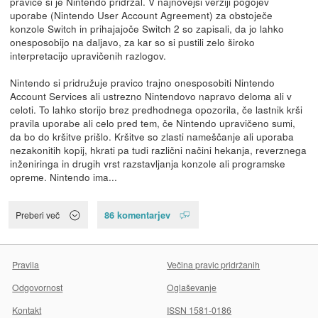
pravice si je Nintendo pridržal. V najnovejši verziji pogojev
uporabe (Nintendo User Account Agreement) za obstoječe
konzole Switch in prihajajoče Switch 2 so zapisali, da jo lahko
onesposobijo na daljavo, za kar so si pustili zelo široko
interpretacijo upravičenih razlogov.
Nintendo si pridružuje pravico trajno onesposobiti Nintendo
Account Services ali ustrezno Nintendovo napravo deloma ali v
celoti. To lahko storijo brez predhodnega opozorila, če lastnik krši
pravila uporabe ali celo pred tem, če Nintendo upravičeno sumi,
da bo do kršitve prišlo. Kršitve so zlasti nameščanje ali uporaba
nezakonitih kopij, hkrati pa tudi različni načini hekanja, reverznega
inženiringa in drugih vrst razstavljanja konzole ali programske
opreme. Nintendo ima...
86 komentarjev
Preberi več
Pravila
Večina pravic pridržanih
Odgovornost
Oglaševanje
Kontakt
ISSN 1581-0186