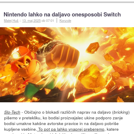
Nintendo lahko na daljavo onesposobi Switch
Matej Huš
::
13. maj 2025
ob 07:01
Konzole
- Običajno o blokadi različnih naprav na daljavo (
)
Slo-Tech
bricking
pišemo v pretekliku, ko bodisi proizvajalec ukine podporo zanje
bodisi umakne kakšne avtorske pravice in na daljavo pobriše
kupljene vsebine.
To pot pa lahko vnaprej preberemo
, katere