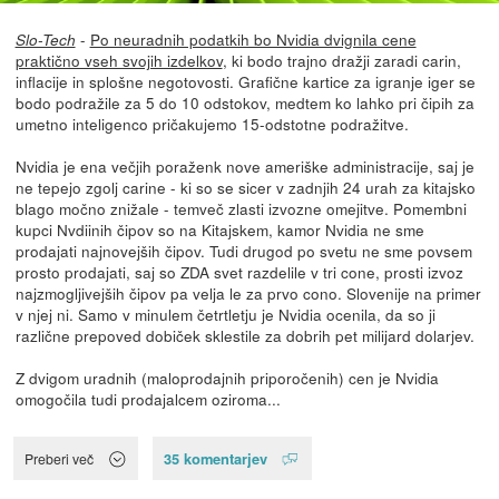
-
Po neuradnih podatkih bo Nvidia dvignila cene
Slo-Tech
praktično vseh svojih izdelkov
, ki bodo trajno dražji zaradi carin,
inflacije in splošne negotovosti. Grafične kartice za igranje iger se
bodo podražile za 5 do 10 odstokov, medtem ko lahko pri čipih za
umetno inteligenco pričakujemo 15-odstotne podražitve.
Nvidia je ena večjih poraženk nove ameriške administracije, saj je
ne tepejo zgolj carine - ki so se sicer v zadnjih 24 urah za kitajsko
blago močno znižale - temveč zlasti izvozne omejitve. Pomembni
kupci Nvdiinih čipov so na Kitajskem, kamor Nvidia ne sme
prodajati najnovejših čipov. Tudi drugod po svetu ne sme povsem
prosto prodajati, saj so ZDA svet razdelile v tri cone, prosti izvoz
najzmogljivejših čipov pa velja le za prvo cono. Slovenije na primer
v njej ni. Samo v minulem četrtletju je Nvidia ocenila, da so ji
različne prepoved dobiček sklestile za dobrih pet milijard dolarjev.
Z dvigom uradnih (maloprodajnih priporočenih) cen je Nvidia
omogočila tudi prodajalcem oziroma...
35 komentarjev
Preberi več