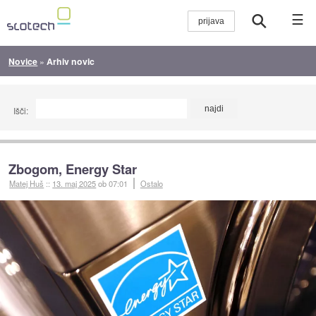
☰
Novice
»
Arhiv novic
Išči:
Zbogom, Energy Star
Matej Huš
::
13. maj 2025
ob 07:01
Ostalo