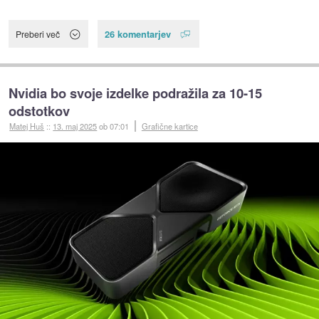
26 komentarjev
Preberi več
Nvidia bo svoje izdelke podražila za 10-15
odstotkov
Matej Huš
::
13. maj 2025
ob 07:01
Grafične kartice