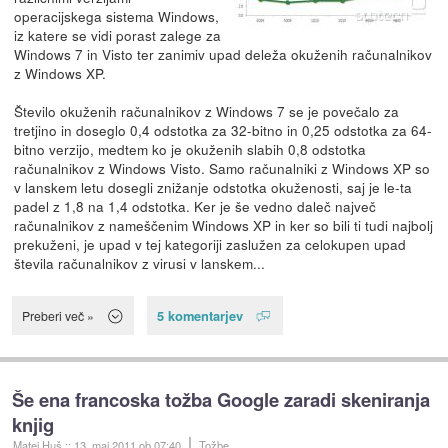
operacijskega sistema Windows,
iz katere se vidi porast zalege za
Windows 7 in Visto ter zanimiv upad deleža okuženih računalnikov
z Windows XP.
Število okuženih računalnikov z Windows 7 se je povečalo za
tretjino in doseglo 0,4 odstotka za 32-bitno in 0,25 odstotka za 64-
bitno verzijo, medtem ko je okuženih slabih 0,8 odstotka
računalnikov z Windows Visto. Samo računalniki z Windows XP so
v lanskem letu dosegli znižanje odstotka okuženosti, saj je le-ta
padel z 1,8 na 1,4 odstotka. Ker je še vedno daleč največ
računalnikov z nameščenim Windows XP in ker so bili ti tudi najbolj
prekuženi, je upad v tej kategoriji zaslužen za celokupen upad
števila računalnikov z virusi v lanskem...
5 komentarjev
Preberi več »
Še ena francoska tožba Google zaradi skeniranja
knjig
Matej Huš
::
13. maj 2011
ob 07:40
Tožbe