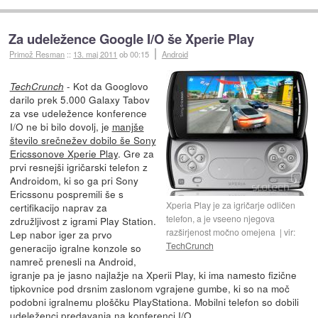
Za udeležence Google I/O še Xperie Play
Primož Resman
::
13. maj 2011
ob 00:15
Android
- Kot da Googlovo
TechCrunch
darilo prek 5.000 Galaxy Tabov
za vse udeležence konference
I/O ne bi bilo dovolj, je
manjše
število srečnežev dobilo še Sony
Ericssonove Xperie Play
. Gre za
prvi resnejši igričarski telefon z
Androidom, ki so ga pri Sony
Ericssonu pospremili še s
Xperia Play je za igričarje odličen
certifikacijo naprav za
telefon, a je vseeno njegova
združljivost z igrami Play Station.
razširjenost močno omejena
vir:
Lep nabor iger za prvo
TechCrunch
generacijo igralne konzole so
namreč prenesli na Android,
igranje pa je jasno najlažje na Xperii Play, ki ima namesto fizične
tipkovnice pod drsnim zaslonom vgrajene gumbe, ki so na moč
podobni igralnemu ploščku PlayStationa. Mobilni telefon so dobili
udeleženci predavanja na konferenci I/O,...