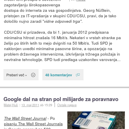
zagotavljanju širokopasovenga
dostopa do interneta za vsa gospodinjstva. Georg Nüßlein,
pristojen za IT-vprašanja v skupini CDU/CSU, pravi, da je tako
določilo nujno zaradi "
.
vidne odpovedi trga"
CDU/CSU si prizadeva, da bi 1. januarja 2012 predpisana
minimalna hitrost znašala 16 Mbit/s. Nekateri v vrstah stranke pa
želijo po štirih letih to mejo dvigniti na 50 Mbit/s. Tudi SPD je
naklonjen uvedbi minimalne pasovne širine, a opozarjajo na
problem državnega intervenizma, izkrivljanja tržnega položaja in
nevtralne tehnologije. SPD tudi predlaga uzakonitev varovanja...
48 komentarjev
Preberi več »
Google dal na stran pol milijarde za poravnavo
Matej Huš
::
13. maj 2011
ob 15:29
Ostale najave
- Po
The Wall Street Journal
pisanju The Wall Street Journala
je Google
napravil za 500