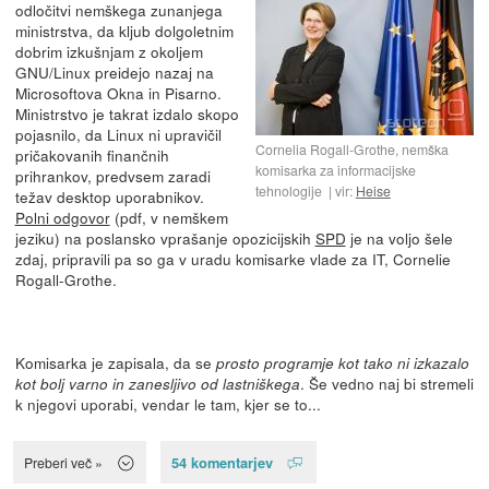
odločitvi nemškega zunanjega
ministrstva, da kljub dolgoletnim
dobrim izkušnjam z okoljem
GNU/Linux preidejo nazaj na
Microsoftova Okna in Pisarno.
Ministrstvo je takrat izdalo skopo
pojasnilo, da Linux ni upravičil
Cornelia Rogall-Grothe, nemška
pričakovanih finančnih
komisarka za informacijske
prihrankov, predvsem zaradi
tehnologije
vir:
Heise
težav desktop uporabnikov.
Polni odgovor
(pdf, v nemškem
jeziku) na poslansko vprašanje opozicijskih
SPD
je na voljo šele
zdaj, pripravili pa so ga v uradu komisarke vlade za IT, Cornelie
Rogall-Grothe.
Komisarka je zapisala, da se
prosto programje kot tako ni izkazalo
. Še vedno naj bi stremeli
kot bolj varno in zanesljivo od lastniškega
k njegovi uporabi, vendar le tam, kjer se to...
54 komentarjev
Preberi več »