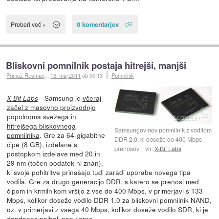
0 komentarjev
Preberi več »
Bliskovni pomnilnik postaja hitrejši, manjši
Primož Resman
::
13. maj 2011
ob 00:13
Pomnilnik
- Samsung je
včeraj
X-Bit Labs
začel z masovno proizvodnjo
popolnoma svežega in
hitrejšega bliskovnega
Samsungov nov pomnilnik z vodilom
pomnilnika
. Gre za 64-gigabitne
DDR 2.0, ki doseže do 400 Mbps
čipe (8 GB), izdelane s
prenosov
vir:
X-Bit Labs
postopkom izdelave med 20 in
29 nm (točen podatek ni znan),
ki svoje pohitritve prinašajo tudi zaradi uporabe novega tipa
vodila. Gre za drugo generacijo DDR, s katero se prenosi med
čipom in krmilnikom vršijo z vse do 400 Mbps, v primerjavi s 133
Mbps, kolikor doseže vodilo DDR 1.0 za bliskovni pomnilnik NAND,
oz. v primerjavi z vsega 40 Mbps, kolikor doseže vodilo SDR, ki je
dandanes najbolj popularno.