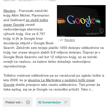
- Francoski založniki
Reuters
knjig Albin Michel, Flammarion
and Gallimard
so vložili tožbo
zoper Google
zaradi
nedovoljenega skeniranja
njihovih knjig. Gre za 9.797
knjig, ki jih je Google brez
vir:
Reuters
dovoljenja vključil v Google Book
Search. Založniki zato terjajo plačilo 1000 dolarjev odškodnine na
knjig, kar znese skupno slabih 9,8 milijona dolarjev. Čeprav je v
Google Book Searchu več kot 12 milijonov knjig, so se tožniki
omejili na naslovu, za katere lahko dokažejo nedovoljeno
reproduciranje.
Tolikšno vrednost odškodnine pa so naračunali po zgledu tožbe iz
leta 2009, ko je
skupina La Martinière v podobni tožbi zoper
Google
dobila prisojeno tako visoko odškodnino. Tisti primer še
čaka epilog, saj se je Google na razsodbo pritožil. Tako v...
82 komentarjev
Preberi več »