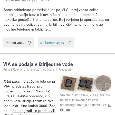
Sama arhitektura pomnilnika je tipa MLC, torej vsaka celica
shranjuje večje število bitov, a še ni znano, če to pomeni 2 oz.
nekoliko gostejše 3 bite na celico. Bolj verjetna je uporaba zapisa
dveh bitov na celico, saj naj bi bili novi čipi namenjeni ne le za
mobilne telefone in tablične...
21 komentarjev
Preberi več »
VIA se podaja v štirijedrne vode
Primož Resman
::
13. maj 2011
ob 00:13
Procesorji
- V začetku leta so pri
X-Bit Labs
VIA-i predstavili svoj prvi
dvojedrni procesor, Nano X2.
VIA Nano X2 na levi, VIA QuadCore
Gre za 64-bitni procesor, ki v
na sredi in kovanec za četrt
enem kosu silicija združuje dve
ameriškega dolarja na desni
vir:
X-
jedri iz družine Isaiah 3000. Zdaj
Bit Labs
so to
še nadgradili in predstavili