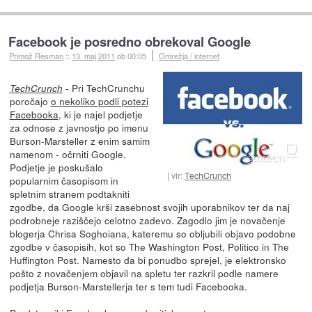
Facebook je posredno obrekoval Google
Primož Resman
::
13. maj 2011
ob 00:05
Omrežja / internet
- Pri TechCrunchu
TechCrunch
poročajo
o nekoliko podli potezi
Facebooka
, ki je najel podjetje
za odnose z javnostjo po imenu
Burson-Marsteller z enim samim
namenom - očrniti Google.
Podjetje je poskušalo
vir:
TechCrunch
popularnim časopisom in
spletnim stranem podtakniti
zgodbe, da Google krši zasebnost svojih uporabnikov ter da naj
podrobneje raziščejo celotno zadevo. Zagodlo jim je novačenje
blogerja Chrisa Soghoiana, kateremu so obljubili objavo podobne
zgodbe v časopisih, kot so The Washington Post, Politico in The
Huffington Post. Namesto da bi ponudbo sprejel, je elektronsko
pošto z novačenjem objavil na spletu ter razkril podle namere
podjetja Burson-Marstellerja ter s tem tudi Facebooka.