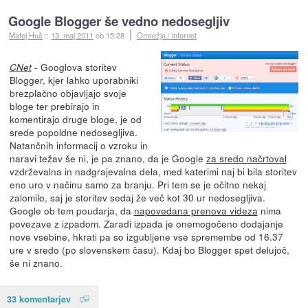
Google Blogger še vedno nedosegljiv
Matej Huš
::
13. maj 2011
ob 15:28
Omrežja / internet
- Googlova storitev
CNet
Blogger, kjer lahko uporabniki
brezplačno objavljajo svoje
bloge ter prebirajo in
komentirajo druge bloge, je od
srede popoldne nedosegljiva.
Natančnih informacij o vzroku in
naravi težav še ni, je pa znano, da je Google
za sredo načrtoval
vzdrževalna in nadgrajevalna dela, med katerimi naj bi bila storitev
eno uro v načinu samo za branju. Pri tem se je očitno nekaj
zalomilo, saj je storitev sedaj že več kot 30 ur nedosegljiva.
Google ob tem poudarja, da
napovedana prenova videza
nima
povezave z izpadom. Zaradi izpada je onemogočeno dodajanje
nove vsebine, hkrati pa so izgubljene vse spremembe od 16.37
ure v sredo (po slovenskem času). Kdaj bo Blogger spet delujoč,
še ni znano.
33 komentarjev