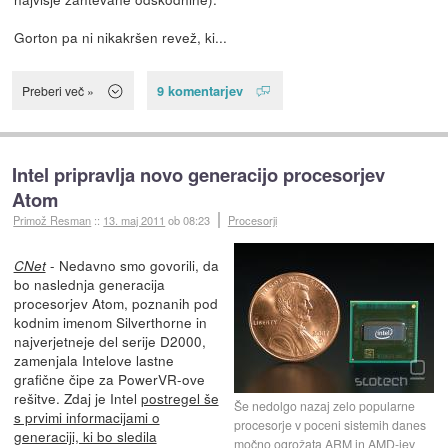
Gorton pa ni nikakršen revež, ki...
9 komentarjev
Preberi več »
Intel pripravlja novo generacijo procesorjev
Atom
Primož Resman
::
13. maj 2011
ob 08:23
Procesorji
- Nedavno smo govorili, da
CNet
bo naslednja generacija
procesorjev Atom, poznanih pod
kodnim imenom Silverthorne in
najverjetneje del serije D2000,
zamenjala Intelove lastne
grafične čipe za PowerVR-ove
rešitve. Zdaj je Intel
postregel še
Še nedolgo nazaj zelo popularne
s prvimi informacijami o
procesorje v poceni sistemih danes
generaciji, ki bo sledila
močno ogrožata ARM in AMD-jev