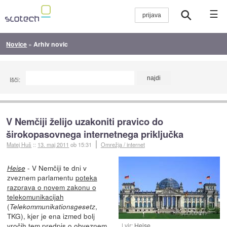
☰
Novice
»
Arhiv novic
Išči:
V Nemčiji želijo uzakoniti pravico do
širokopasovnega internetnega priključka
Matej Huš
::
13. maj 2011
ob 15:31
Omrežja / internet
- V Nemčiji te dni v
Heise
zveznem parlamentu
poteka
razprava o novem zakonu o
telekomunikacijah
(
,
Telekommunikationsgesetz
TKG), kjer je ena izmed bolj
vročih tem predpis o obveznem
vir:
Heise