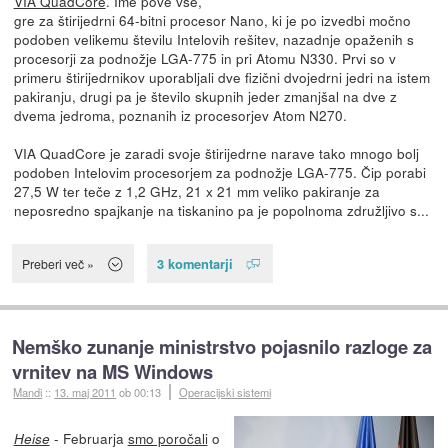
VIA QuadCore
. Ime pove vse,
gre za štirijedrni 64-bitni procesor Nano, ki je po izvedbi močno
podoben velikemu številu Intelovih rešitev, nazadnje opaženih s
procesorji za podnožje LGA-775 in pri Atomu N330. Prvi so v
primeru štirijedrnikov uporabljali dve fizični dvojedrni jedri na istem
pakiranju, drugi pa je število skupnih jeder zmanjšal na dve z
dvema jedroma, poznanih iz procesorjev Atom N270.
VIA QuadCore je zaradi svoje štirijedrne narave tako mnogo bolj
podoben Intelovim procesorjem za podnožje LGA-775. Čip porabi
27,5 W ter teče z 1,2 GHz, 21 x 21 mm veliko pakiranje za
neposredno spajkanje na tiskanino pa je popolnoma združljivo s...
3 komentarji
Preberi več »
Nemško zunanje ministrstvo pojasnilo razloge za
vrnitev na MS Windows
Mandi
::
13. maj 2011
ob 00:13
Operacijski sistemi
- Februarja
smo poročali
o
Heise