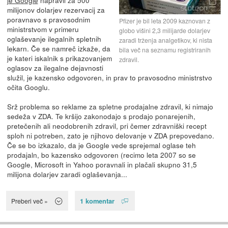
milijonov dolarjev rezervacij za
poravnavo s pravosodnim
Pfizer je bil leta 2009 kaznovan z
ministrstvom v primeru
globo višini 2,3 milijarde dolarjev
oglaševanje ilegalnih spletnih
zaradi trženja analgetikov, ki nista
lekarn. Če se namreč izkaže, da
bila več na seznamu registriranih
je kateri iskalnik s prikazovanjem
zdravil.
oglasov za ilegalne dejavnosti
služil, je kazensko odgovoren, in prav to pravosodno ministrstvo
očita Googlu.
Srž problema so reklame za spletne prodajalne zdravil, ki nimajo
sedeža v ZDA. Te kršijo zakonodajo s prodajo ponarejenih,
pretečenih ali neodobrenih zdravil, pri čemer zdravniški recept
sploh ni potreben, zato je njihovo delovanje v ZDA prepovedano.
Če se bo izkazalo, da je Google vede sprejemal oglase teh
prodajaln, bo kazensko odgovoren (recimo leta 2007 so se
Google, Microsoft in Yahoo poravnali in plačali skupno 31,5
milijona dolarjev zaradi oglaševanja...
1 komentar
Preberi več »