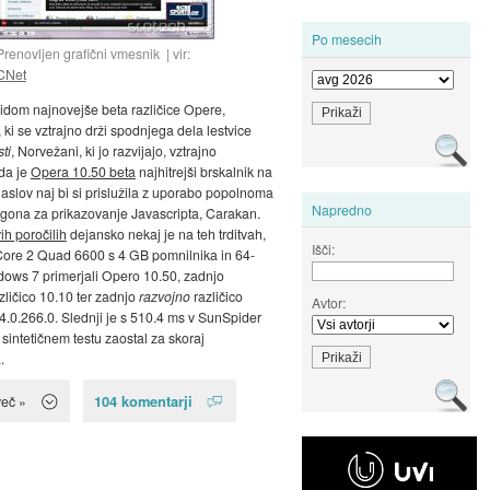
Po mesecih
Prenovljen grafični vmesnik
vir:
CNet
zidom najnovejše beta različice Opere,
 ki se vztrajno drži spodnjega dela lestvice
ti
, Norvežani, ki jo razvijajo, vztrajno
 da je
Opera 10.50 beta
najhitrejši brskalnik na
naslov naj bi si prislužila z uporabo popolnoma
Napredno
ona za prikazovanje Javascripta, Carakan.
h poročilih
dejansko nekaj je na teh trditvah,
Išči:
Core 2 Quad 6600 s 4 GB pomnilnika in 64-
dows 7 primerjali Opero 10.50, zadnjo
zličico 10.10 ter zadnjo
razvojno
različico
Avtor:
.0.266.0. Slednji je s 510.4 ms v SunSpider
 sintetičnem testu zaostal za skoraj
.
104 komentarji
več »