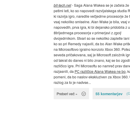
bit-tech.net
- Saga Alana Wakea se je začela že
petimi leti, ko so napovedi razvijalskega studia
ki razvija igro, naredile večjedrne procesorje že 
vsaj nekoliko smiselne. Alan Wake je bila, vsaj v
napovedih, prva igra, ki bi dejansko pridobila z
štirijedrnega procesorja v primerjavi z
zgolj
dvojedrnikom. Stvari so se nekoliko zapletle lani 
ko so pri Remedy najavili, da bo Alan Wake priše
na Microsoftovo igralno konzolo Xbox 360. Potez
seveda pričakovana, saj je Microsoft založnik igr
od takrat do danes ni bilo znano, kaj se bo zgod
različico igre. Pri Microsoftu so namreč prav dan
razjasnili, da
PC različice Alana Wakea ne bo
, k
pomeni, da bo naslov ekskluziven za Xbox 360.
razlog za to je nadvse...
55 komentarjev
Preberi več »