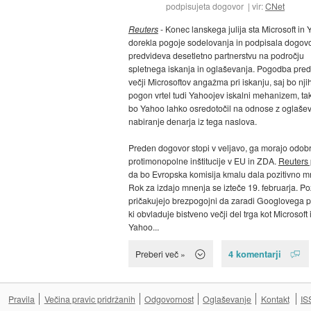
podpisujeta dogovor
vir:
CNet
Reuters
- Konec lanskega julija sta Microsoft in
dorekla pogoje sodelovanja in podpisala dogovor
predvideva desetletno partnerstvu na področju
spletnega iskanja in oglaševanja. Pogodba pre
večji Microsoftov angažma pri iskanju, saj bo nji
pogon vrtel tudi Yahoojev iskalni mehanizem, ta
bo Yahoo lahko osredotočil na odnose z oglaševa
nabiranje denarja iz tega naslova.
Preden dogovor stopi v veljavo, ga morajo odobri
protimonopolne inštitucije v EU in ZDA.
Reuters
da bo Evropska komisija kmalu dala pozitivno m
Rok za izdajo mnenja se izteče 19. februarja. Po
pričakujejo brezpogojni da zaradi Googlovega p
ki obvladuje bistveno večji del trga kot Microsoft 
Yahoo...
4 komentarji
Preberi več »
Pravila
Večina pravic pridržanih
Odgovornost
Oglaševanje
Kontakt
IS