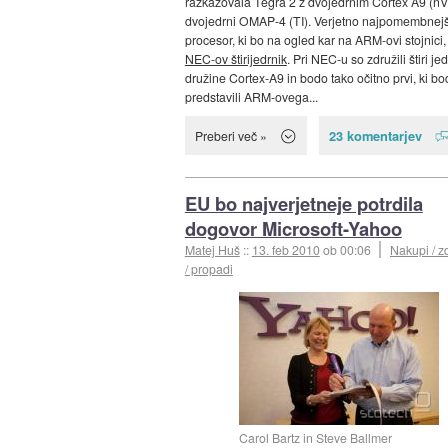
razkazovala Tegra 2 z dvojedrnim Cortex A9 (nVi
dvojedrni OMAP-4 (TI). Verjetno najpomembnejš
procesor, ki bo na ogled kar na ARM-ovi stojnici,
NEC-ov štirijedrnik
. Pri NEC-u so združili štiri jed
družine Cortex-A9 in bodo tako očitno prvi, ki bo
predstavili ARM-ovega...
23 komentarjev
Preberi več »
EU bo najverjetneje potrdila
dogovor Microsoft-Yahoo
Matej Huš
::
13. feb 2010
ob 00:06
Nakupi / z
/ propadi
Carol Bartz in Steve Ballmer