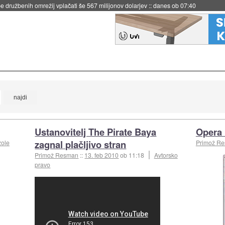
 družbenih omrežij vplačati še 567 milijonov dolarjev
::
danes ob 07:40
Ustanovitelj The Pirate Baya
Opera 
zagnal plačljivo stran
ole
Primož R
Primož Resman
::
13. feb 2010
ob 11:18
Avtorsko
pravo