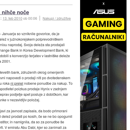
 nihče noče
::
13. feb 2010
ob 00:06
Nakupi / združitve
- Januarja so vzniknile govorice, da je
delež v južnokorejskem polprevodniškem
nixu naprodaj. Svoja deleža sta prodajali
hange Bank in Korea Development Bank, ki
ridobili s konverzijo terjatev v lastniške deleže
ta 2001.
devetih bank, združenih okrog omenjenih
avni napovedi o prodaji niti po dvotedenskem
ju roka
ni prejel
nobene ponudbe za nakup. To
ji spodletel poizkus prodaje Hynix v zadnjem
 čeprav podjetje spet posluje z dobičkom, kar
anke v nezavidljiv položaj.
zjavi za javnost zapisala, da bodo primorani
i delež prodati po kosih, če se ne bo opogumil
stitor, in namignila, da so za ponudbe še
ti. V emiratu Abu Dabi, kjer so zanimali za