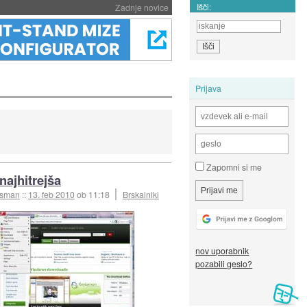
Išči:
Zadnje novice
Prijava
Zapomni si me
najhitrejša
esman
::
13. feb 2010
ob 11:18
Brskalniki
nov uporabnik
pozabili geslo?