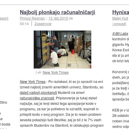
Najbolj plonkajo računalničarji
Hynixa
esorji
Primož Resman
::
13. feb 2010
ob
Matej Huš
00:14
Zasebnost
/ propadi
X-Bit Labs
kontrolni 
gigantu Hy
Korea Exc
sta si ju p
ob krizi le
Konzorcij 
vir:
New York Times
dveh, po j
New York Times
- Po raziskavi, ki so jo opravili na eni
podaljšan
izmed najbolj znanih ameriških univerz, Stanfordu, so
je že tret
daleč najbolj
plonkajoči
študenti na smeri
četrtletju,
računalniške znanosti
. Pripisovanje je tukaj daleč
spravlja b
čitno
najlažje, saj je levji delež tega
sposojanje
kode v
programu, za kar je potrebno le označiti, kopirati in
KEB je v i
h
prilepiti kodo v svoj program. Da je to resen problem
28-odstotn
ka
seveda pokažejo tudi številke, saj je bil z le 7% vseh
noben inve
i bosta
vpisanih študentov na Stanford, ki obiskujejo program
vedno odpr