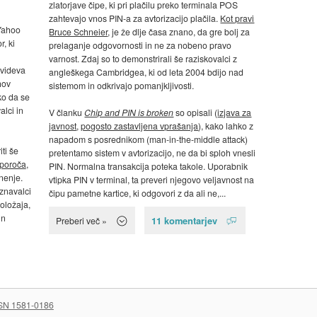
zlatorjave čipe, ki pri plačilu preko terminala POS
zahtevajo vnos PIN-a za avtorizacijo plačila.
Kot pravi
 Yahoo
Bruce Schneier
, je že dlje časa znano, da gre bolj za
, ki
prelaganje odgovornosti in ne za nobeno pravo
varnost. Zdaj so to demonstrirali še raziskovalci z
dvideva
angleškega Cambridgea, ki od leta 2004 bdijo nad
hov
sistemom in odkrivajo pomanjkljivosti.
ko da se
lci in
V članku
Chip and PIN is broken
so opisali (
izjava za
javnost
,
pogosto zastavljena vprašanja
), kako lahko z
napadom s posrednikom (man-in-the-middle attack)
ti še
pretentamo sistem v avtorizacijo, ne da bi sploh vnesli
 poroča
,
PIN. Normalna transakcija poteka takole. Uporabnik
nenje.
vtipka PIN v terminal, ta preveri njegovo veljavnost na
znavalci
čipu pametne kartice, ki odgovori z da ali ne,...
oložaja,
in
11 komentarjev
Preberi več »
SN 1581-0186