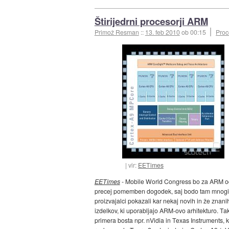
Štirijedrni procesorji ARM
Primož Resman
::
13. feb 2010
ob 00:15
Proc
vir:
EETimes
EETimes
- Mobile World Congress bo za ARM o
precej pomemben dogodek, saj bodo tam mnogi
proizvajalci pokazali kar nekaj novih in že znani
izdelkov, ki uporabljajo ARM-ovo arhitekturo. Ta
primera bosta npr. nVidia in Texas Instruments, k