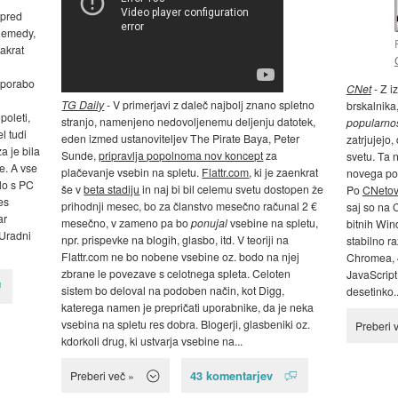
 pred
 Remedy,
takrat
 uporabo
CNet
- Z i
TG Daily
- V primerjavi z daleč najbolj znano spletno
brskalnika,
poleti,
stranjo, namenjeno nedovoljenemu deljenju datotek,
popularnos
l tudi
eden izmed ustanoviteljev The Pirate Baya, Peter
zatrjujejo,
a je bila
Sunde,
pripravlja popolnoma nov koncept
za
svetu. Ta 
e. A vse
plačevanje vsebin na spletu.
Flattr.com
, ki je zaenkrat
novega pog
ilo s PC
še v
beta stadiju
in naj bi bil celemu svetu dostopen že
Po
CNetovi
es
prihodnji mesec, bo za članstvo mesečno računal 2 €
saj so na 
ar
mesečno, v zameno pa bo
ponujal
vsebine na spletu,
bitnih Win
 Uradni
npr. prispevke na blogih, glasbo, itd. V teoriji na
stabilno ra
Flattr.com ne bo nobene vsebine oz. bodo na njej
Chromea, 4
zbrane le povezave s celotnega spleta. Celoten
JavaScript
sistem bo deloval na podoben način, kot Digg,
desetinko..
katerega namen je prepričati uporabnike, da je neka
vsebina na spletu res dobra. Blogerji, glasbeniki oz.
Preberi 
kdorkoli drug, ki ustvarja vsebine na...
43 komentarjev
Preberi več »