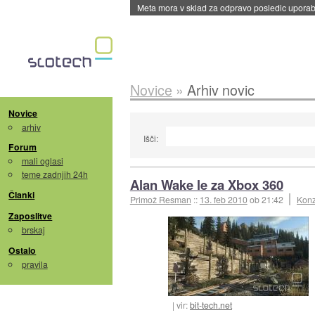
Meta mora v sklad za odpravo posledic uporabe
Novice
»
Arhiv novic
Novice
arhiv
Išči:
Forum
mali oglasi
teme zadnjih 24h
Alan Wake le za Xbox 360
Članki
Primož Resman
::
13. feb 2010
ob 21:42
Konz
Zaposlitve
brskaj
Ostalo
pravila
vir:
bit-tech.net