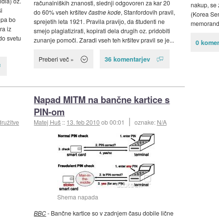
dia) oz.
računalniških znanosti, slednji odgovoren za kar 20
nakup, se z
i
do 60% vseh kršitev
častne kode
, Stanfordovih pravil,
(Korea Sem
 pa bo
sprejetih leta 1921. Pravila pravijo, da študenti ne
memorandu
ra iz
smejo plagiatizirati, kopirati dela drugih oz. pridobiti
do svetu
zunanje pomoči. Zaradi vseh teh kršitev pravil se je...
0 komen
36 komentarjev
Preberi več »
Napad MITM na bančne kartice s
PIN-om
družitve
Matej Huš
::
13. feb 2010
ob 00:01
oznake:
N/A
Shema napada
BBC
- Bančne kartice so v zadnjem času dobile lične