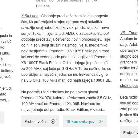
Bit Labs
X-Bit Labs
- Obdobje pred začetkom šole je pogosto
čas, ko proizvajalci strojne opreme vsaj nekoliko
osvežijo svoj nabor izdelkov oz. predstavijo kar nove
h
VR - Zone
serije. Tukaj ni izjema tudi AMD, ki za
back-to-school
gusta in
Applom in 
obdobje
predstavlja četverico novih procesorjev
. Trije
 (v noči
da je Adob
od njih so v svoji družini najzmogljivejši, medtem ko
hko
operacijsk
novi šestjedrnik, Phenom II X6 1075T, tako po hitrosti
 jutru,
strojno po
kot ceni še vedno pade pod najzmogljivejši Phenom II
na
grafičnem 
X6 1090T Black Edition. Od slednjega je počasnejši
z 11. na
očitke ter
za 200 MHz, saj teče pri 3 GHz. V Turbo načinu, ko so
 bolidov
dostop do A
uporabljena največ 3 jedra, se mu frekvenca dvigne
aj več.
resnico, sa
na 3,5 GHz, 100 MHz manj od najdražjega 1090T BE.
strojno po
je tudi
Na področju štirijedrnikov bo po novem glavni
aradi
Beta različ
Phenom II X4 970, katerega frekvenca znaša 3,5 GHz,
vci, ki
vse od odp
100 MHz več od Phenom II X4 965. Novinec bo
zdaj posodo
najverjetneje del ponudbe Black Edition, v kateri...
je sicer šl
razširjanje
19 komentarjev
Preberi več »
Preberi 