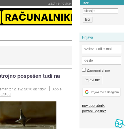
Išči:
Zadnje novice
Prijava
Zapomni si me
strojno pospešen tudi na
esman
::
12. avg 2010
ob 13:41
Apple
ad/iPod
nov uporabnik
pozabili geslo?