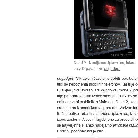
Droid 2 - izboljšana tipkovnica, tokrat
brez D-pada
vir:
engadget
engadget
- V kratkem času smo dobili lepo bero 
tudi še nepotrjenih mobilnih telefonov. Kar trije o
HTC-jevi, dva uporabljata Windows Phone 7, pre
trije pa Android. Dva izmed slednjih,
HTC-jev še
neimenovani mobilnik
in
Motorolin Droid 2
, sta 
namenjena k ameriškemu operaterju Verizon ter s
fizično obliko - oba imata fizično tipkovnico, ki se
izpod zaslona. A vse ni izgubljeno za preostali sv
se najverjetneje lahko nadejamo
evropske različ
Droid 2, podobno kot je bilo...