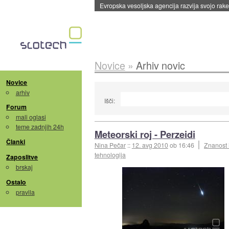
Evropska vesoljska agencija razvija svojo rak
Novice
»
Arhiv novic
Novice
arhiv
Išči:
Forum
mali oglasi
teme zadnjih 24h
Meteorski roj - Perzeidi
Članki
Nina Pečar
::
12. avg 2010
ob 16:46
Znanost 
tehnologija
Zaposlitve
brskaj
Ostalo
pravila