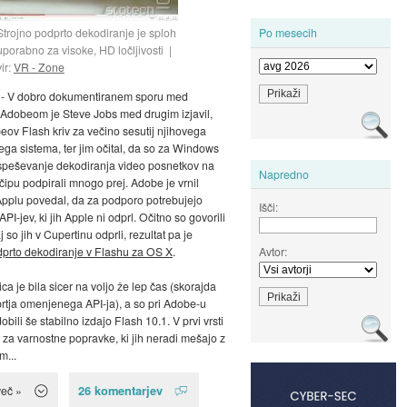
Strojno podprto dekodiranje je sploh
Po mesecih
uporabno za visoke, HD ločljivosti
vir:
VR - Zone
- V dobro dokumentiranem sporu med
Adobeom je Steve Jobs med drugim izjavil,
eov Flash kriv za večino sesutij njihovega
ega sistema, ter jim očital, da so za Windows
speševanje dekodiranja video posnetkov na
Napredno
čipu podpirali mnogo prej. Adobe je vrnil
 Applu povedal, da za podporo potrebujejo
Išči:
PI-jev, ki jih Apple ni odprl. Očitno so govorili
j so jih v Cupertinu odprli, rezultat pa je
Avtor:
dprto dekodiranje v Flashu za OS X
.
ica je bila sicer na voljo že lep čas (skorajda
rtja omenjenega API-ja), a so pri Adobe-u
bili še stabilno izdajo Flash 10.1. V prvi vrsti
o za varnostne popravke, ki jih neradi mešajo z
m...
26 komentarjev
več »