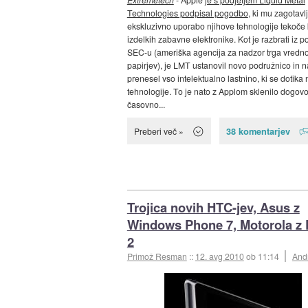
Technologies podpisal pogodbo
, ki mu zagotavl
ekskluzivno uporabo njihove tehnologije tekoče 
izdelkih zabavne elektronike. Kot je razbrati iz p
SEC-u (ameriška agencija za nadzor trga vredno
papirjev), je LMT ustanovil novo podružnico in n
prenesel vso intelektualno lastnino, ki se dotika
tehnologije. To je nato z Applom sklenilo dogovo
časovno...
38 komentarjev
Preberi več »
Trojica novih HTC-jev, Asus z
Windows Phone 7, Motorola z 
2
Primož Resman
::
12. avg 2010
ob 11:14
And