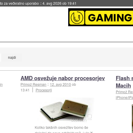
eto za večkratno uporabo
::
4. avg 2026 ob 19:41
AMD osvežuje nabor procesorjev
Flash 
Macih
in
Primož Resman
::
12. avg 2010
ob
13:41
Procesorji
Primož R
iPhone/iP
Koliko takšnih osvežitev bomo še
deležni do nove arhitekture?
vir:
X-