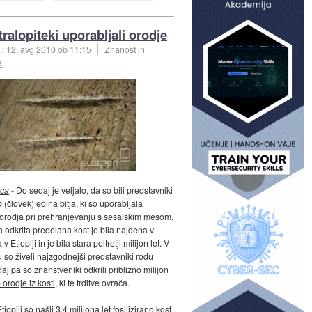
ralopiteki uporabljali orodje
::
12. avg 2010
ob 11:15
Znanost in
a
ica
- Do sedaj je veljalo, da so bili predstavniki
o
(človek) edina bitja, ki so uporabljala
orodja pri prehranjevanju s sesalskim mesom.
a odkrita predelana kost je bila najdena v
v Etiopiji in je bila stara poltretji milijon let. V
u so živeli najzgodnejši predstavniki rodu
aj pa so znanstveniki odkrili približno milijon
e orodje iz kosti
, ki te trditve ovrača.
tiopiji so našli 3,4 milijona let fosilizirano kost