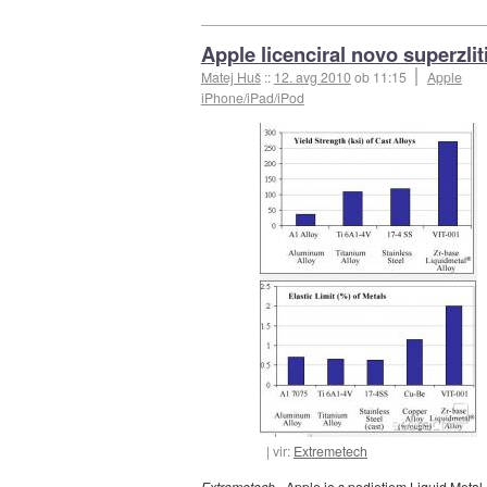
Apple licenciral novo superzlit
Matej Huš
::
12. avg 2010
ob 11:15
Apple
iPhone/iPad/iPod
vir:
Extremetech
Extremetech
- Apple
je s podjetjem Liquid Metal