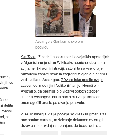
Assange s člankom o svojem
podvigu
Slo-Tech
- Z zadnjimi dokumenti o vojaških operacijah
v Afganistanu je stran Wikileaks resnično stopila na
žulj ameriški administraciji, zato si ta na vse kriplje
prizadeva zapreti stran in zagreniti življenje njenemu
novih,
vodji Julianu Assangeu.
ZDA so tako prosile svoje
d njih so
zaveznice
, med njimi Veliko Britanijo, Nemčijo in
ostali
Avstralijo, da premislijo o vložitvi obtožnic zoper
Juliana Assangea. Na ta način mu želijo karseda
očitno
onemogočiti prosto potovanje po svetu.
i delita
 izvleče
ZDA so mnenja, da je početje Wikileaksa grožnja za
et, saj
nacionalno varnost, razkrivanje dokumentov drugih
ice
držav pa jih navdaja z upanjem, da bodo tudi te...