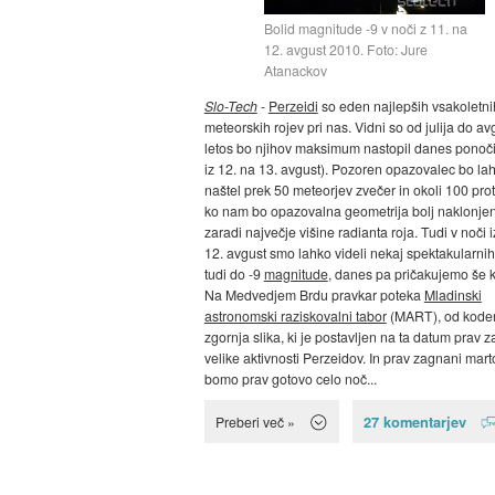
Bolid magnitude -9 v noči z 11. na
12. avgust 2010. Foto: Jure
Atanackov
Slo-Tech
-
Perzeidi
so eden najlepših vsakoletni
meteorskih rojev pri nas. Vidni so od julija do av
letos bo njihov maksimum nastopil danes ponoči
iz 12. na 13. avgust). Pozoren opazovalec bo la
naštel prek 50 meteorjev zvečer in okoli 100 proti
ko nam bo opazovalna geometrija bolj naklonje
zaradi največje višine radianta roja. Tudi v noči i
12. avgust smo lahko videli nekaj spektakularnih
tudi do -9
magnitude
, danes pa pričakujemo še k
Na Medvedjem Brdu pravkar poteka
Mladinski
astronomski raziskovalni tabor
(MART), od koder 
zgornja slika, ki je postavljen na ta datum prav z
velike aktivnosti Perzeidov. In prav zagnani marto
bomo prav gotovo celo noč...
27 komentarjev
Preberi več »