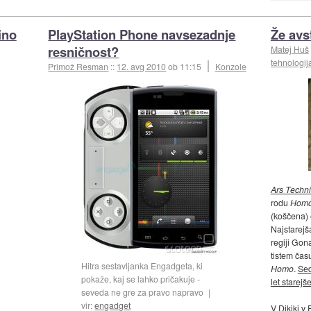
ino
PlayStation Phone navsezadnje
Že avst
resničnost?
Matej Huš
tehnologij
Primož Resman
::
12. avg 2010
ob 11:15
Konzole
Ars Techn
rodu
Hom
(koščena) 
Najstarejš
regiji Gona 
tistem čas
Hitra sestavljanka Engadgeta, ki
Homo
.
Sed
pokaže, kaj se lahko pričakuje -
let starejš
seveda ne gre za pravo napravo
vir:
engadget
V Dikiki v E