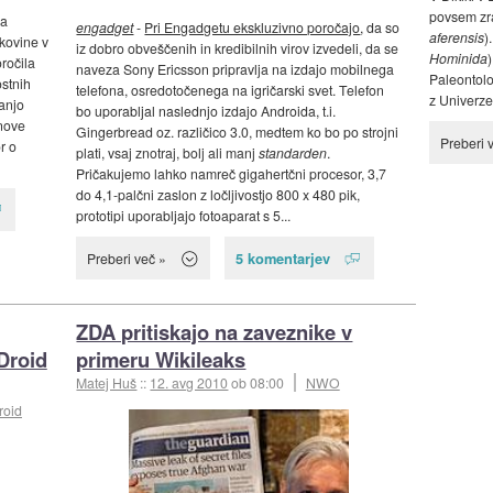
povsem zra
ja
engadget
-
Pri Engadgetu ekskluzivno poročajo
, da so
aferensis
)
kovine v
iz dobro obveščenih in kredibilnih virov izvedeli, da se
Hominida
)
oročila
naveza Sony Ericsson pripravlja na izdajo mobilnega
Paleontolo
stnih
telefona, osredotočenega na igričarski svet. Telefon
z Univerze 
anjo
bo uporabljal naslednjo izdajo Androida, t.i.
 nove
Gingerbread oz. različico 3.0, medtem ko bo po strojni
Preberi 
r o
plati, vsaj znotraj, bolj ali manj
standarden
.
Pričakujemo lahko namreč gigahertčni procesor, 3,7
do 4,1-palčni zaslon z ločljivostjo 800 x 480 pik,
prototipi uporabljajo fotoaparat s 5...
5 komentarjev
Preberi več »
ZDA pritiskajo na zaveznike v
Droid
primeru Wikileaks
Matej Huš
::
12. avg 2010
ob 08:00
NWO
roid