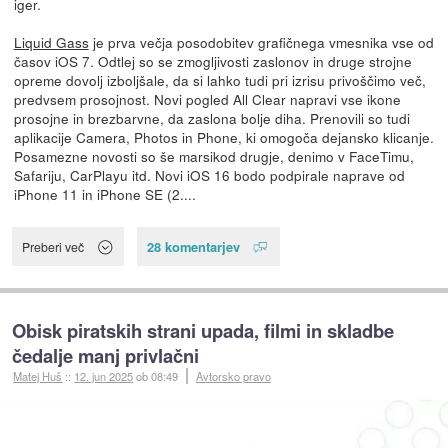
iger.
Liquid Gass
je prva večja posodobitev grafičnega vmesnika vse od
časov iOS 7. Odtlej so se zmogljivosti zaslonov in druge strojne
opreme dovolj izboljšale, da si lahko tudi pri izrisu privoščimo več,
predvsem prosojnost. Novi pogled All Clear napravi vse ikone
prosojne in brezbarvne, da zaslona bolje diha. Prenovili so tudi
aplikacije Camera, Photos in Phone, ki omogoča dejansko klicanje.
Posamezne novosti so še marsikod drugje, denimo v FaceTimu,
Safariju, CarPlayu itd. Novi iOS 16 bodo podpirale naprave od
iPhone 11 in iPhone SE (2....
28 komentarjev
Preberi več
Obisk piratskih strani upada, filmi in skladbe
čedalje manj privlačni
Matej Huš
::
12. jun 2025
ob 08:49
Avtorsko pravo