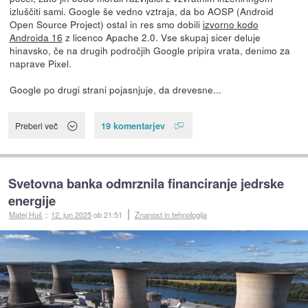
izluščiti sami. Google še vedno vztraja, da bo AOSP (Android
Open Source Project) ostal in res smo dobili
izvorno kodo
Androida 16
z licenco Apache 2.0. Vse skupaj sicer deluje
hinavsko, če na drugih področjih Google pripira vrata, denimo za
naprave Pixel.
Google po drugi strani pojasnjuje, da drevesne...
19 komentarjev
Preberi več
Svetovna banka odmrznila financiranje jedrske
energije
Matej Huš
::
12. jun 2025
ob 21:51
Znanost in tehnologija