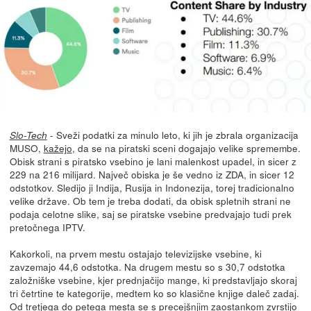
- Sveži podatki za minulo leto, ki jih je zbrala organizacija
Slo-Tech
MUSO,
kažejo
, da se na piratski sceni dogajajo velike spremembe.
Obisk strani s piratsko vsebino je lani malenkost upadel, in sicer z
229 na 216 milijard. Največ obiska je še vedno iz ZDA, in sicer 12
odstotkov. Sledijo ji Indija, Rusija in Indonezija, torej tradicionalno
velike države. Ob tem je treba dodati, da obisk spletnih strani ne
podaja celotne slike, saj se piratske vsebine predvajajo tudi prek
pretočnega IPTV.
Kakorkoli, na prvem mestu ostajajo televizijske vsebine, ki
zavzemajo 44,6 odstotka. Na drugem mestu so s 30,7 odstotka
založniške vsebine, kjer prednjačijo mange, ki predstavljajo skoraj
tri četrtine te kategorije, medtem ko so klasične knjige daleč zadaj.
Od tretjega do petega mesta se s precejšnjim zaostankom zvrstijo