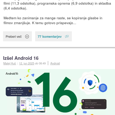
filmi (11,3 odstotka), programska oprema (6,9 odstotka) in skladba
(6,4 odstotka).
Medtem ko zanimanje za mange raste, se kopiranje glasbe in
filmov zmanjšuje. K temu gotovo prispevajo...
77 komentarjev
Preberi več
Izšel Android 16
Matej Huš
::
12. jun 2025
ob 08:49
Android