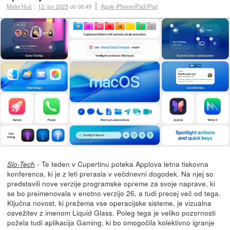
Matej Huš
::
12. jun 2025
ob 08:49
Apple iPhone/iPad/iPod
- Te teden v Cupertinu poteka Applova letna tiskovna
Slo-Tech
konferenca, ki je z leti prerasla v večdnevni dogodek. Na njej so
predstavili nove verzije programske opreme za svoje naprave, ki
se bo preimenovala v enotno verzijo 26, a tudi precej več od tega.
Ključna novost, ki prežema vse operacijske sisteme, je vizualna
osvežitev z imenom Liquid Glass. Poleg tega je veliko pozornosti
požela tudi aplikacija Gaming, ki bo omogočila kolektivno igranje