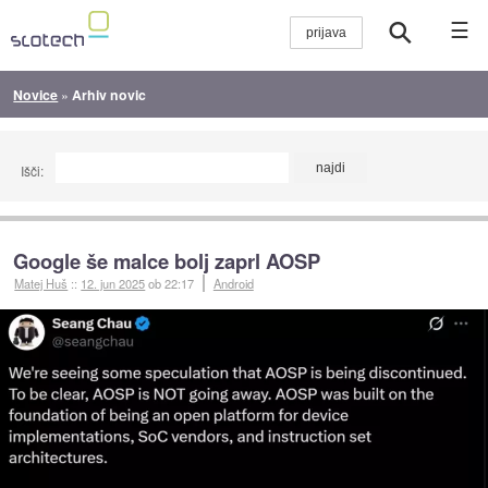
☰
Novice
»
Arhiv novic
Išči:
Google še malce bolj zaprl AOSP
Matej Huš
::
12. jun 2025
ob 22:17
Android