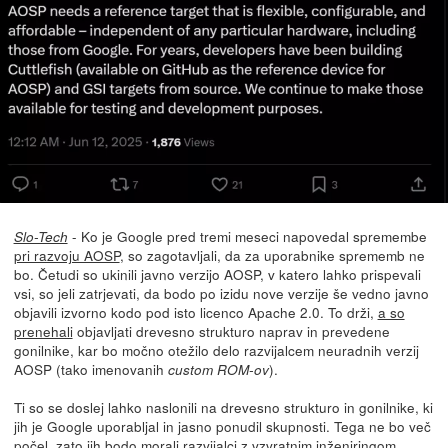
- Ko je Google pred tremi meseci napovedal spremembe
Slo-Tech
pri razvoju AOSP
, so zagotavljali, da za uporabnike sprememb ne
bo. Četudi so ukinili javno verzijo AOSP, v katero lahko prispevali
vsi, so jeli zatrjevati, da bodo po izidu nove verzije še vedno javno
objavili izvorno kodo pod isto licenco Apache 2.0. To drži,
a so
prenehali
objavljati drevesno strukturo naprav in prevedene
gonilnike, kar bo močno otežilo delo razvijalcem neuradnih verzij
AOSP (tako imenovanih
).
custom ROM-ov
Ti so se doslej lahko naslonili na drevesno strukturo in gonilnike, ki
jih je Google uporabljal in jasno ponudil skupnosti. Tega ne bo več
počel, zato jih bodo morali razvijalci z vzvratnim inženiringom