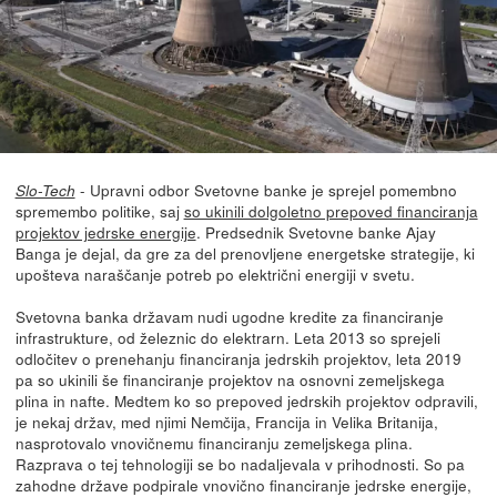
- Upravni odbor Svetovne banke je sprejel pomembno
Slo-Tech
spremembo politike, saj
so ukinili dolgoletno prepoved financiranja
projektov jedrske energije
. Predsednik Svetovne banke Ajay
Banga je dejal, da gre za del prenovljene energetske strategije, ki
upošteva naraščanje potreb po električni energiji v svetu.
Svetovna banka državam nudi ugodne kredite za financiranje
infrastrukture, od železnic do elektrarn. Leta 2013 so sprejeli
odločitev o prenehanju financiranja jedrskih projektov, leta 2019
pa so ukinili še financiranje projektov na osnovni zemeljskega
plina in nafte. Medtem ko so prepoved jedrskih projektov odpravili,
je nekaj držav, med njimi Nemčija, Francija in Velika Britanija,
nasprotovalo vnovičnemu financiranju zemeljskega plina.
Razprava o tej tehnologiji se bo nadaljevala v prihodnosti. So pa
zahodne države podpirale vnovično financiranje jedrske energije,