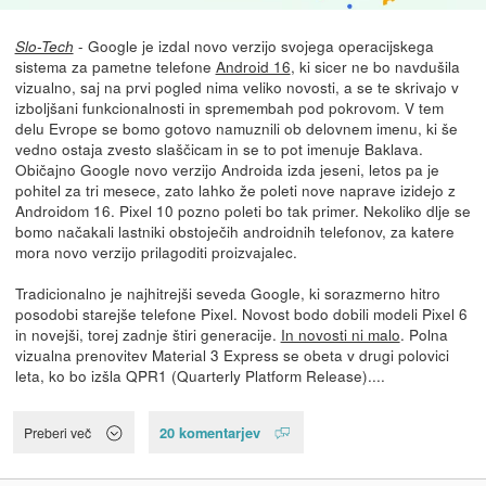
- Google je izdal novo verzijo svojega operacijskega
Slo-Tech
sistema za pametne telefone
Android 16
, ki sicer ne bo navdušila
vizualno, saj na prvi pogled nima veliko novosti, a se te skrivajo v
izboljšani funkcionalnosti in spremembah pod pokrovom. V tem
delu Evrope se bomo gotovo namuznili ob delovnem imenu, ki še
vedno ostaja zvesto slaščicam in se to pot imenuje Baklava.
Običajno Google novo verzijo Androida izda jeseni, letos pa je
pohitel za tri mesece, zato lahko že poleti nove naprave izidejo z
Androidom 16. Pixel 10 pozno poleti bo tak primer. Nekoliko dlje se
bomo načakali lastniki obstoječih androidnih telefonov, za katere
mora novo verzijo prilagoditi proizvajalec.
Tradicionalno je najhitrejši seveda Google, ki sorazmerno hitro
posodobi starejše telefone Pixel. Novost bodo dobili modeli Pixel 6
in novejši, torej zadnje štiri generacije.
In novosti ni malo
. Polna
vizualna prenovitev Material 3 Express se obeta v drugi polovici
leta, ko bo izšla QPR1 (Quarterly Platform Release)....
20 komentarjev
Preberi več