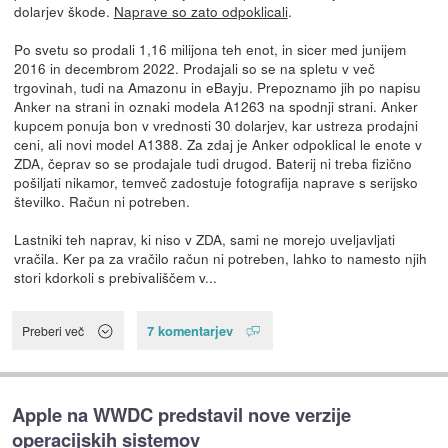
dolarjev škode.
Naprave so zato odpoklicali
.
Po svetu so prodali 1,16 milijona teh enot, in sicer med junijem
2016 in decembrom 2022. Prodajali so se na spletu v več
trgovinah, tudi na Amazonu in eBayju. Prepoznamo jih po napisu
Anker na strani in oznaki modela A1263 na spodnji strani. Anker
kupcem ponuja bon v vrednosti 30 dolarjev, kar ustreza prodajni
ceni, ali novi model A1388. Za zdaj je Anker odpoklical le enote v
ZDA, čeprav so se prodajale tudi drugod. Baterij ni treba fizično
pošiljati nikamor, temveč zadostuje fotografija naprave s serijsko
številko. Račun ni potreben.
Lastniki teh naprav, ki niso v ZDA, sami ne morejo uveljavljati
vračila. Ker pa za vračilo račun ni potreben, lahko to namesto njih
stori kdorkoli s prebivališčem v...
7 komentarjev
Preberi več
Apple na WWDC predstavil nove verzije
operacijskih sistemov