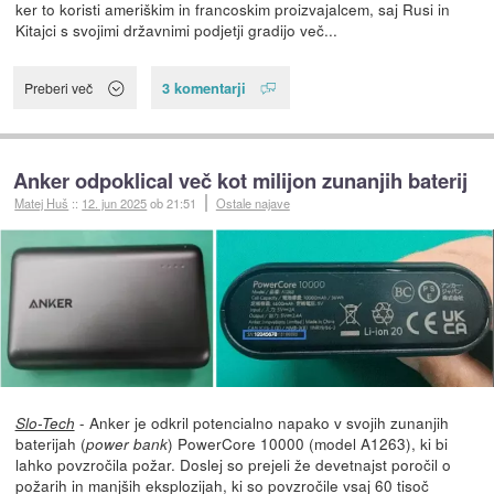
ker to koristi ameriškim in francoskim proizvajalcem, saj Rusi in
Kitajci s svojimi državnimi podjetji gradijo več...
3 komentarji
Preberi več
Anker odpoklical več kot milijon zunanjih baterij
Matej Huš
::
12. jun 2025
ob 21:51
Ostale najave
- Anker je odkril potencialno napako v svojih zunanjih
Slo-Tech
baterijah (
) PowerCore 10000 (model A1263), ki bi
power bank
lahko povzročila požar. Doslej so prejeli že devetnajst poročil o
požarih in manjših eksplozijah, ki so povzročile vsaj 60 tisoč