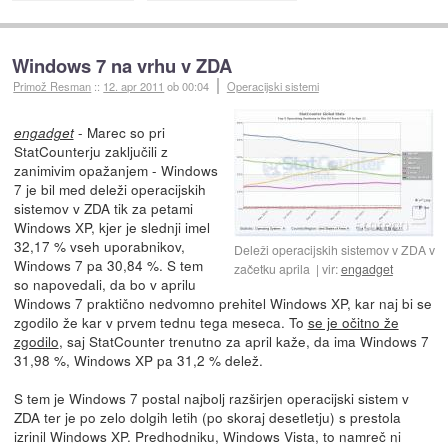
Windows 7 na vrhu v ZDA
Primož Resman
::
12. apr 2011
ob 00:04
Operacijski sistemi
- Marec so pri
engadget
StatCounterju zaključili z
zanimivim opažanjem - Windows
7 je bil med deleži operacijskih
sistemov v ZDA tik za petami
Windows XP, kjer je slednji imel
32,17 % vseh uporabnikov,
Deleži operacijskih sistemov v ZDA v
Windows 7 pa 30,84 %. S tem
začetku aprila
vir:
engadget
so napovedali, da bo v aprilu
Windows 7 praktično nedvomno prehitel Windows XP, kar naj bi se
zgodilo že kar v prvem tednu tega meseca. To
se je očitno že
zgodilo
, saj StatCounter trenutno za april kaže, da ima Windows 7
31,98 %, Windows XP pa 31,2 % delež.
S tem je Windows 7 postal najbolj razširjen operacijski sistem v
ZDA ter je po zelo dolgih letih (po skoraj desetletju) s prestola
izrinil Windows XP. Predhodniku, Windows Vista, to namreč ni