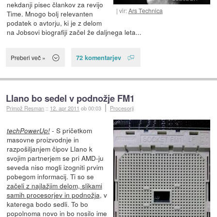
nekdanji pisec člankov za revijo
vir:
Ars Technica
Time. Mnogo bolj relevanten
podatek o avtorju, ki je z delom
na Jobsovi biografiji začel že daljnega leta...
72 komentarjev
Preberi več »
Llano bo sedel v podnožje FM1
Primož Resman
::
12. apr 2011
ob 00:03
Procesorji
- S pričetkom
techPowerUp!
masovne proizvodnje in
razpošiljanjem čipov Llano k
svojim partnerjem se pri AMD-ju
seveda niso mogli izogniti prvim
pobegom informacij. Ti so se
začeli z najlažjim delom, slikami
samih procesorjev in podnožja
, v
katerega bodo sedli. To bo
popolnoma novo in bo nosilo ime