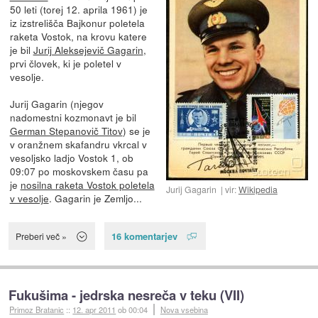
50 leti (torej 12. aprila 1961) je
iz izstrelišča Bajkonur poletela
raketa Vostok, na krovu katere
je bil
Jurij Aleksejevič Gagarin
,
prvi človek, ki je poletel v
vesolje.
Jurij Gagarin (njegov
nadomestni kozmonavt je bil
German Stepanovič Titov
) se je
v oranžnem skafandru vkrcal v
vesoljsko ladjo Vostok 1, ob
09:07 po moskovskem času pa
je
nosilna raketa Vostok poletela
Jurij Gagarin
vir:
Wikipedia
v vesolje
. Gagarin je Zemljo...
16 komentarjev
Preberi več »
Fukušima - jedrska nesreča v teku (VII)
Primoz Bratanic
::
12. apr 2011
ob 00:04
Nova vsebina