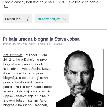
uspelo doseči, trenutno pa je na 19,23 %. Tako ima le še dobre
4...
70 komentarjev
Preberi več »
Prihaja uradna biografija Steva Jobsa
Primož Resman
::
12. apr 2011
ob 00:04
Ostalo
- V začetku leta
Ars Technica
2012 lahko pričakujemo prvo
biografijo o izvršnem direktorju
in splošnem vodju Appla, Stevu
Jobsu. Sicer to ne bo prva
biografija, a bo po drugi strani
prva, ki bo dobila Jobsovo
potrdilo za izid ter v katero bodo
vključeni intervjuji s sodelavci iz
Appla, Jobsovo ožjo družino in
Stevom Jobsom samim. Avtor
biografije bo Walter Isaacson,