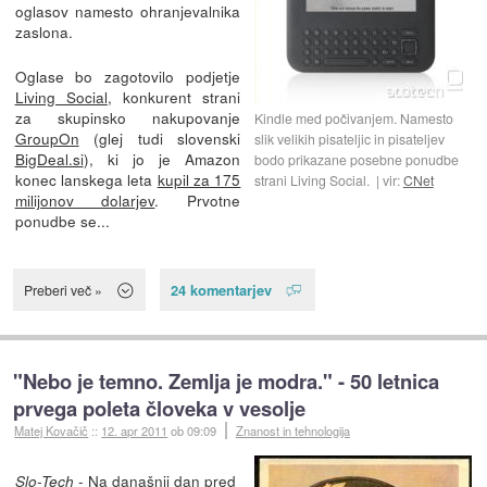
oglasov namesto ohranjevalnika
zaslona.
Oglase bo zagotovilo podjetje
Living Social
, konkurent strani
za skupinsko nakupovanje
Kindle med počivanjem. Namesto
GroupOn
(glej tudi slovenski
slik velikih pisateljic in pisateljev
BigDeal.si
), ki jo je Amazon
bodo prikazane posebne ponudbe
konec lanskega leta
kupil za 175
strani Living Social.
vir:
CNet
milijonov dolarjev
. Prvotne
ponudbe se...
24 komentarjev
Preberi več »
"Nebo je temno. Zemlja je modra." - 50 letnica
prvega poleta človeka v vesolje
Matej Kovačič
::
12. apr 2011
ob 09:09
Znanost in tehnologija
- Na današnji dan pred
Slo-Tech