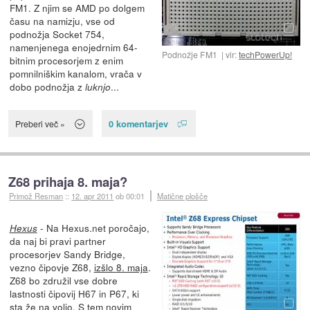
FM1. Z njim se AMD po dolgem
času na namizju, vse od
podnožja Socket 754,
namenjenega enojedrnim 64-
Podnožje FM1
vir:
techPowerUp!
bitnim procesorjem z enim
pomnilniškim kanalom, vrača v
dobo podnožja z
...
luknjo
0 komentarjev
Preberi več »
Z68 prihaja 8. maja?
Primož Resman
::
12. apr 2011
ob 00:01
Matične plošče
- Na Hexus.net poročajo,
Hexus
da naj bi pravi partner
procesorjev Sandy Bridge,
vezno čipovje Z68,
izšlo 8. maja
.
Z68 bo združil vse dobre
lastnosti čipovij H67 in P67, ki
sta že na voljo. S tem novim