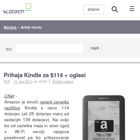
☰
Novice
»
Arhiv novic
Išči:
Prihaja Kindle za $114 + oglasi
N/A
::
12. apr 2011
ob 13:09
Ostale najave
-
CNet
Amazon je sinoči
najavil cenejšo
različico
Kindla s ceno 114
dolarjev (ali 25 dolarjev manj od
sedanjih 139 dolarjev). Na voljo
bo od začetka maja in sicer zgolj
v Wi-Fi verziji, njegova
posebnost pa bo prikazovanje