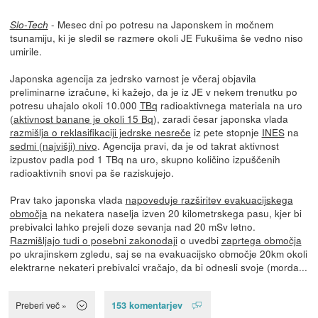
- Mesec dni po potresu na Japonskem in močnem
Slo-Tech
tsunamiju, ki je sledil se razmere okoli JE Fukušima še vedno niso
umirile.
Japonska agencija za jedrsko varnost je včeraj objavila
preliminarne izračune, ki kažejo, da je iz JE v nekem trenutku po
potresu uhajalo okoli 10.000
TBq
radioaktivnega materiala na uro
(
aktivnost banane je okoli 15 Bq
), zaradi česar japonska vlada
razmišlja o reklasifikaciji jedrske nesreče
iz pete stopnje
INES
na
sedmi (najvišji) nivo
. Agencija pravi, da je od takrat aktivnost
izpustov padla pod 1 TBq na uro, skupno količino izpuščenih
radioaktivnih snovi pa še raziskujejo.
Prav tako japonska vlada
napoveduje razširitev evakuacijskega
območja
na nekatera naselja izven 20 kilometrskega pasu, kjer bi
prebivalci lahko prejeli doze sevanja nad 20 mSv letno.
Razmišljajo tudi o posebni zakonodaji
o uvedbi
zaprtega območja
po ukrajinskem zgledu, saj se na evakuacijsko območje 20km okoli
elektrarne nekateri prebivalci vračajo, da bi odnesli svoje (morda...
153 komentarjev
Preberi več »